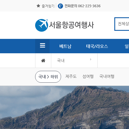
전화문의 062-225-3636
즐겨찾기
베트남
태국/라오스
일
국내
제주도
섬여행
국내여행
국내 > 하위