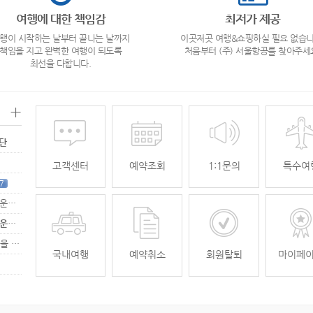
여행에 대한 책임감
최저가 제공
행이 시작하는 날부터 끝나는 날까지
이곳저곳 여행&쇼핑하실 필요 없습니
책임을 지고 완벽한 여행이 되도록
처음부터 (주) 서울항공를 찾아주세
최선을 다합니다.
+
명단
고객센터
예약조회
1:1문의
특수여
7
[무안공항 활성화-2탄] 여강[리장] 전세기 홍보 이벤트 "행운에 주인공…
[무안공항 활성화-2탄] 여강[리장] 전세기 홍보 이벤트 "행운에 주인공…
[무안공항 활성화] 가을전세기 홍보 이벤트 "행운에 주인공을 찾습니다."
33
국내여행
예약취소
회원탈퇴
마이페