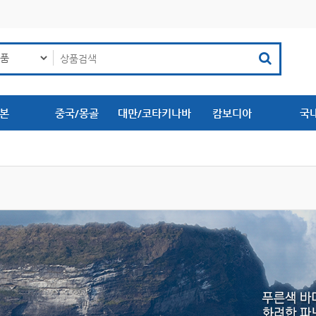
본
중국/몽골
대만/코타키나바
캄보디아
국
루