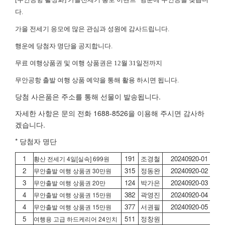
다.
가을 전세기 응모에 많은 관심과 성원에 감사드립니다.
행운에
당첨자 명단을 공지합니다.
무료 여행상품권 및 여행 상품권은 12월 31일전까지
무안공항 출발 여행 상품 예약을 통해 활용 하시면 됩니다.
당첨 사은품은 주소를 통해 선물이 발송됩니다.
자세한 사항은 문의 전화 1688-8526을 이용해 주시면 감사하
겠습니다.
* 당첨자 명단
1
191
조경철
20240920-01
01
황산 전세기 4일[실속] 699원
2
315
정동완
20240920-02
01
무안출발 여행 상품권 30만원
3
124
박가은
20240920-03
01
무안출발 여행 상품권 20만
4
382
곽영진
20240920-04
01
무안출발 여행 상품권 15만원
4
377
서권필
20240920-05
01
무안출발 여행 상품권 15만원
5
511
정창원
01
여행용 고급 하드케리어 24인치