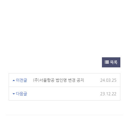
목록
이전글
(주)서울항공 법인명 변경 공지
24.03.25
다음글
23.12.22