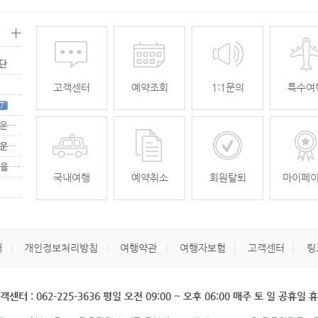
+
명단
고객센터
예약조회
1:1문의
특수여
7
[무안공항 활성화-2탄] 여강[리장] 전세기 홍보 이벤트 "행운에 주인공…
[무안공항 활성화-2탄] 여강[리장] 전세기 홍보 이벤트 "행운에 주인공…
[무안공항 활성화] 가을전세기 홍보 이벤트 "행운에 주인공을 찾습니다."
33
국내여행
예약취소
회원탈퇴
마이페
개
개인정보처리방침
여행약관
여행자보험
고객센터
링
객센터 : 062-225-3636 평일 오전 09:00 ~ 오후 06:00 매주 토 일 공휴일 