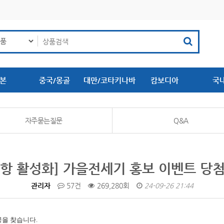
본
중국/몽골
대만/코타키나바
캄보디아
국
루
자주묻는질문
Q&A
항 활성화] 가을전세기 홍보 이벤트 당
관리자
57건
269,280회
24-09-26 21:44
공을 찾습니다.