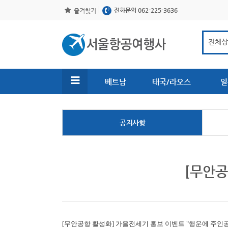
전화문의 062-225-3636
즐겨찾기
베트남
태국/라오스
일
공지사항
[무안공
[무안공항 활성화]
가을전세기 홍보 이벤트 "행운에 주인