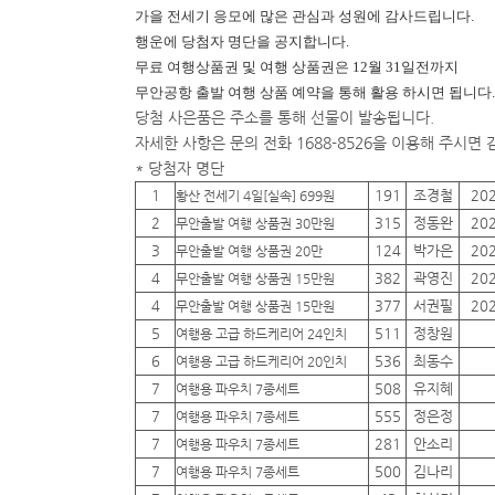
가을 전세기 응모에 많은 관심과 성원에 감사드립니다.
행운에
당첨자 명단을 공지합니다.
무료 여행상품권 및 여행 상품권은 12월 31일전까지
무안공항 출발 여행 상품 예약을 통해 활용 하시면 됩니다.
당첨 사은품은 주소를 통해 선물이 발송됩니다.
자세한 사항은 문의 전화 1688-8526을 이용해 주시면
* 당첨자 명단
1
191
조경철
20
황산 전세기 4일[실속] 699원
2
315
정동완
20
무안출발 여행 상품권 30만원
3
124
박가은
20
무안출발 여행 상품권 20만
4
382
곽영진
20
무안출발 여행 상품권 15만원
4
377
서권필
20
무안출발 여행 상품권 15만원
5
511
정창원
여행용 고급 하드케리어 24인치
6
536
최동수
여행용 고급 하드케리어 20인치
7
508
유지혜
여행용 파우치 7종세트
7
555
정은정
여행용 파우치 7종세트
7
281
안소리
여행용 파우치 7종세트
7
500
김나리
여행용 파우치 7종세트