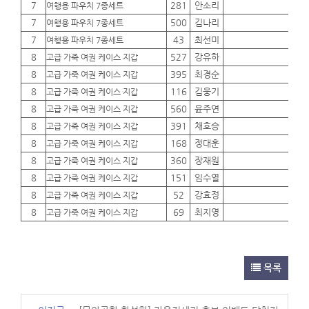
7
281
안소리
01
여행용 파우치 7종세트
7
500
김나리
01
여행용 파우치 7종세트
7
43
최선미
01
여행용 파우치 7종세트
8
527
강유하
01
고급 가죽 여권 케이스 지갑
8
395
최경순
01
고급 가죽 여권 케이스 지갑
8
116
김웅기
01
고급 가죽 여권 케이스 지갑
8
560
윤주연
01
고급 가죽 여권 케이스 지갑
8
391
채호승
01
고급 가죽 여권 케이스 지갑
8
168
정대훈
01
고급 가죽 여권 케이스 지갑
8
360
장재원
01
고급 가죽 여권 케이스 지갑
8
151
임수열
01
고급 가죽 여권 케이스 지갑
8
52
강효정
01
고급 가죽 여권 케이스 지갑
8
69
최지영
01
고급 가죽 여권 케이스 지갑
목록