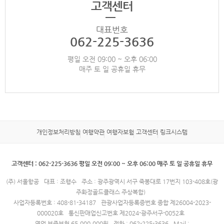
고객센터
대표번호
062-225-3636
평일 오전 09:00 ~ 오후 06:00
매주 토 일 공휴일 휴무
개인정보처리방침
여행약관
여행자보험
고객센터
링크시스템
고객센터 : 062-225-3636 평일 오전 09:00 ~ 오후 06:00 매주 토 일 공휴일 휴무
(주) 서울항공
대표 : 조행수
주소 : 광주광역시 서구 죽봉대로 17번지 103-408호(광
주화정골드클래스 주상복합)
사업자등록번호 : 408-81-34187
관광사업자등록증번호 종합 제26004-2023-
000020호
통신판매업신고번호 제2024-광주서구-0052호
영업 보증보험 65,000,000원
전화 : 062-225-3636
Mail :