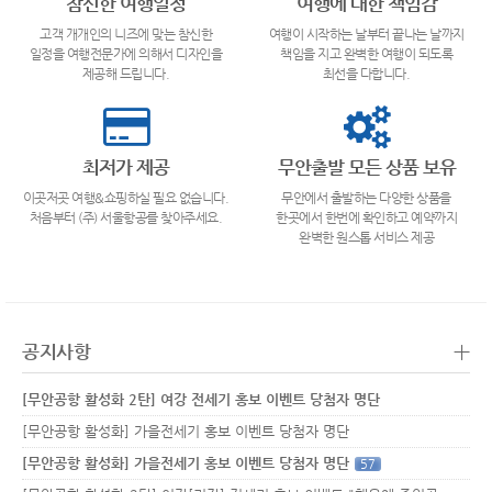
참신한 여행일정
여행에 대한 책임감
고객 개개인의 니즈에 맞는 참신한
여행이 시작하는 날부터 끝나는 날까지
일정을 여행전문가에 의해서 디자인을
책임을 지고 완벽한 여행이 되도록
제공해 드립니다.
최선을 다합니다.
최저가 제공
무안출발 모든 상품 보유
이곳저곳 여행&쇼핑하실 필요 없습니다.
무안에서 출발하는 다양한 상품을
처음부터 (주) 서울항공를 찾아주세요.
한곳에서 한번에 확인하고 예약까지
완벽한 원스톱 서비스 제공
+
공지사항
[무안공항 활성화 2탄] 여강 전세기 홍보 이벤트 당첨자 명단
[무안공항 활성화] 가을전세기 홍보 이벤트 당첨자 명단
[무안공항 활성화] 가을전세기 홍보 이벤트 당첨자 명단
57