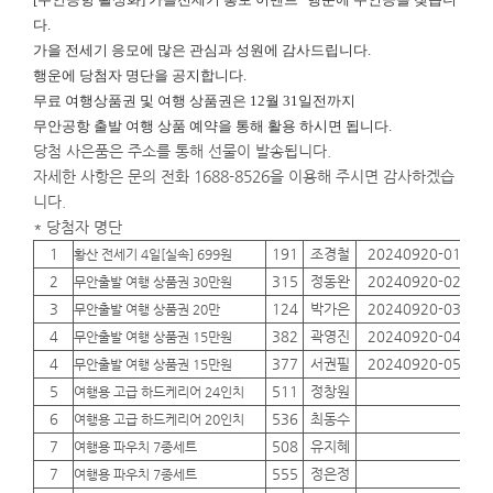
다.
가을 전세기 응모에 많은 관심과 성원에 감사드립니다.
행운에
당첨자 명단을 공지합니다.
무료 여행상품권 및 여행 상품권은 12월 31일전까지
무안공항 출발 여행 상품 예약을 통해 활용 하시면 됩니다.
당첨 사은품은 주소를 통해 선물이 발송됩니다.
자세한 사항은 문의 전화 1688-8526을 이용해 주시면 감사하겠습
니다.
* 당첨자 명단
1
191
조경철
20240920-01
01
황산 전세기 4일[실속] 699원
2
315
정동완
20240920-02
01
무안출발 여행 상품권 30만원
3
124
박가은
20240920-03
01
무안출발 여행 상품권 20만
4
382
곽영진
20240920-04
01
무안출발 여행 상품권 15만원
4
377
서권필
20240920-05
01
무안출발 여행 상품권 15만원
5
511
정창원
01
여행용 고급 하드케리어 24인치
6
536
최동수
01
여행용 고급 하드케리어 20인치
7
508
유지혜
01
여행용 파우치 7종세트
7
555
정은정
01
여행용 파우치 7종세트