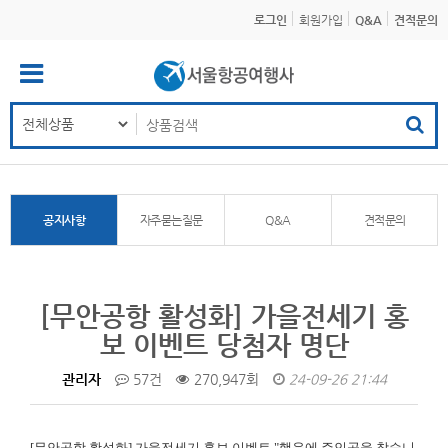
로그인
회원가입
Q&A
견적문의
공지사항
자주묻는질문
Q&A
견적문의
[무안공항 활성화] 가을전세기 홍
보 이벤트 당첨자 명단
관리자
57건
270,947회
24-09-26 21:44
[무안공항 활성화]
가을전세기 홍보 이벤트 "행운에 주인공을 찾습니