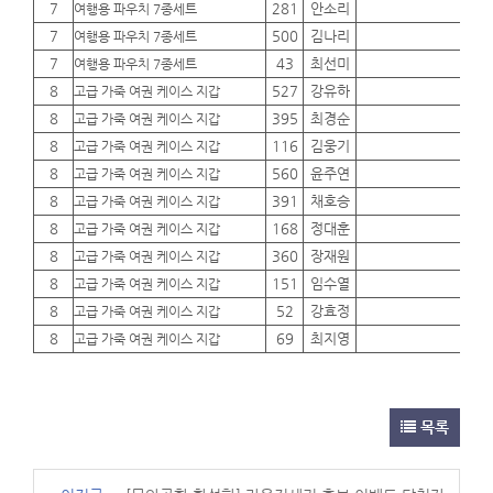
7
281
안소리
01
여행용 파우치 7종세트
7
500
김나리
01
여행용 파우치 7종세트
7
43
최선미
01
여행용 파우치 7종세트
8
527
강유하
01
고급 가죽 여권 케이스 지갑
8
395
최경순
01
고급 가죽 여권 케이스 지갑
8
116
김웅기
01
고급 가죽 여권 케이스 지갑
8
560
윤주연
01
고급 가죽 여권 케이스 지갑
8
391
채호승
01
고급 가죽 여권 케이스 지갑
8
168
정대훈
01
고급 가죽 여권 케이스 지갑
8
360
장재원
01
고급 가죽 여권 케이스 지갑
8
151
임수열
01
고급 가죽 여권 케이스 지갑
8
52
강효정
01
고급 가죽 여권 케이스 지갑
8
69
최지영
01
고급 가죽 여권 케이스 지갑
목록