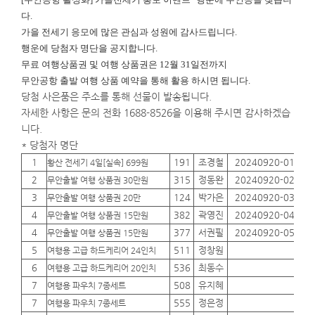
다.
가을 전세기 응모에 많은 관심과 성원에 감사드립니다.
행운에
당첨자 명단을 공지합니다.
무료 여행상품권 및 여행 상품권은 12월 31일전까지
무안공항 출발 여행 상품 예약을 통해 활용 하시면 됩니다.
당첨 사은품은 주소를 통해 선물이 발송됩니다.
자세한 사항은 문의 전화 1688-8526을 이용해 주시면 감사하겠습
니다.
* 당첨자 명단
1
191
조경철
20240920-01
01
황산 전세기 4일[실속] 699원
2
315
정동완
20240920-02
01
무안출발 여행 상품권 30만원
3
124
박가은
20240920-03
01
무안출발 여행 상품권 20만
4
382
곽영진
20240920-04
01
무안출발 여행 상품권 15만원
4
377
서권필
20240920-05
01
무안출발 여행 상품권 15만원
5
511
정창원
01
여행용 고급 하드케리어 24인치
6
536
최동수
01
여행용 고급 하드케리어 20인치
7
508
유지혜
01
여행용 파우치 7종세트
7
555
정은정
01
여행용 파우치 7종세트