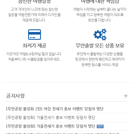
참신한 여행일정
여행에 대한 책임감
고객 개개인의 니즈에 맞는 참신한
여행이 시작하는 날부터 끝나는 날까지
일정을 여행전문가에 의해서 디자인을
책임을 지고 완벽한 여행이 되도록
제공해 드립니다.
최선을 다합니다.
최저가 제공
무안출발 모든 상품 보유
이곳저곳 여행&쇼핑하실 필요 없습니다.
무안에서 출발하는 다양한 상품을
처음부터 (주) 서울항공를 찾아주세요.
한곳에서 한번에 확인하고 예약까지
완벽한 원스톱 서비스 제공
+
공지사항
[무안공항 활성화 2탄] 여강 전세기 홍보 이벤트 당첨자 명단
[무안공항 활성화] 가을전세기 홍보 이벤트 당첨자 명단
[무안공항 활성화] 가을전세기 홍보 이벤트 당첨자 명단
57