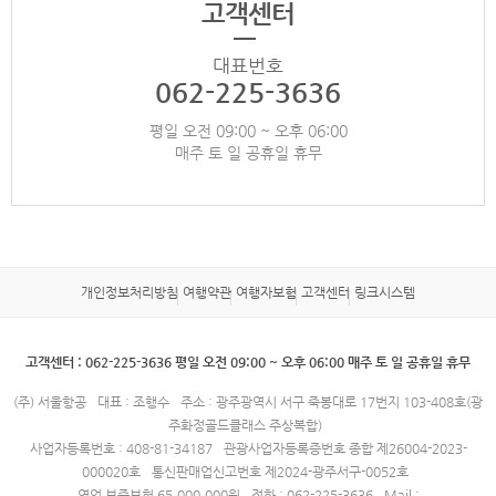
고객센터
대표번호
062-225-3636
평일 오전 09:00 ~ 오후 06:00
매주 토 일 공휴일 휴무
개인정보처리방침
여행약관
여행자보험
고객센터
링크시스템
고객센터 : 062-225-3636 평일 오전 09:00 ~ 오후 06:00 매주 토 일 공휴일 휴무
(주) 서울항공
대표 : 조행수
주소 : 광주광역시 서구 죽봉대로 17번지 103-408호(광
주화정골드클래스 주상복합)
사업자등록번호 : 408-81-34187
관광사업자등록증번호 종합 제26004-2023-
000020호
통신판매업신고번호 제2024-광주서구-0052호
영업 보증보험 65,000,000원
전화 : 062-225-3636
Mail :