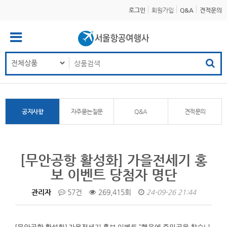
로그인
회원가입
Q&A
견적문의
공지사항
자주묻는질문
Q&A
견적문의
[무안공항 활성화] 가을전세기 홍
보 이벤트 당첨자 명단
관리자
57건
269,415회
24-09-26 21:44
[무안공항 활성화]
가을전세기 홍보 이벤트 "행운에 주인공을 찾습니