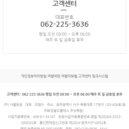
고객센터
대표번호
062-225-3636
평일 오전 09:00 ~ 오후 06:00
매주 토 일 공휴일 휴무
개인정보처리방침
여행약관
여행자보험
고객센터
링크시스템
고객센터 : 062-225-3636 평일 오전 09:00 ~ 오후 06:00 매주 토 일 공휴일 휴무
(주) 서울항공
대표 : 조행수
주소 : 광주광역시 서구 죽봉대로 17번지 103-408호(광
주화정골드클래스 주상복합)
사업자등록번호 : 408-81-34187
관광사업자등록증번호 종합 제26004-2023-
000020호
통신판매업신고번호 제2024-광주서구-0052호
영업 보증보험 65,000,000원
전화 : 062-225-3636
Mail :