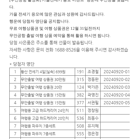
다.
가을 전세기 응모에 많은 관심과 성원에 감사드립니다.
행운에
당첨자 명단을 공지합니다.
무료 여행상품권 및 여행 상품권은 12월 31일전까지
무안공항 출발 여행 상품 예약을 통해 활용 하시면 됩니다.
당첨 사은품은 주소를 통해 선물이 발송됩니다.
자세한 사항은 문의 전화 1688-8526을 이용해 주시면 감사하겠습
니다.
* 당첨자 명단
1
191
조경철
20240920-01
01
황산 전세기 4일[실속] 699원
2
315
정동완
20240920-02
01
무안출발 여행 상품권 30만원
3
124
박가은
20240920-03
01
무안출발 여행 상품권 20만
4
382
곽영진
20240920-04
01
무안출발 여행 상품권 15만원
4
377
서권필
20240920-05
01
무안출발 여행 상품권 15만원
5
511
정창원
01
여행용 고급 하드케리어 24인치
6
536
최동수
01
여행용 고급 하드케리어 20인치
7
508
유지혜
01
여행용 파우치 7종세트
7
555
정은정
01
여행용 파우치 7종세트