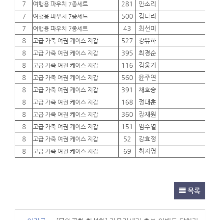
7
281
안소리
01
여행용 파우치 7종세트
7
500
김나리
01
여행용 파우치 7종세트
7
43
최선미
01
여행용 파우치 7종세트
8
527
강유하
01
고급 가죽 여권 케이스 지갑
8
395
최경순
01
고급 가죽 여권 케이스 지갑
8
116
김웅기
01
고급 가죽 여권 케이스 지갑
8
560
윤주연
01
고급 가죽 여권 케이스 지갑
8
391
채호승
01
고급 가죽 여권 케이스 지갑
8
168
정대훈
01
고급 가죽 여권 케이스 지갑
8
360
장재원
01
고급 가죽 여권 케이스 지갑
8
151
임수열
01
고급 가죽 여권 케이스 지갑
8
52
강효정
01
고급 가죽 여권 케이스 지갑
8
69
최지영
01
고급 가죽 여권 케이스 지갑
목록