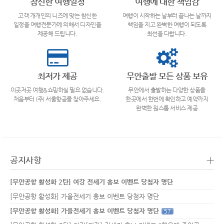
참신한 여행일정
여행에 대한 책임감
고객 개개인의 니즈에 맞는 참신한
여행이 시작하는 날부터 끝나는 날까지
일정을 여행전문가에 의해서 디자인을
책임을 지고 완벽한 여행이 되도록
제공해 드립니다.
최선을 다합니다.
최저가 제공
무안출발 모든 상품 보유
이곳저곳 여행&쇼핑하실 필요 없습니다.
무안에서 출발하는 다양한 상품을
처음부터 (주) 서울항공를 찾아주세요.
한곳에서 한번에 확인하고 예약까지
완벽한 원스톱 서비스 제공
+
공지사항
[무안공항 활성화 2탄] 여강 전세기 홍보 이벤트 당첨자 명단
[무안공항 활성화] 가을전세기 홍보 이벤트 당첨자 명단
[무안공항 활성화] 가을전세기 홍보 이벤트 당첨자 명단
57