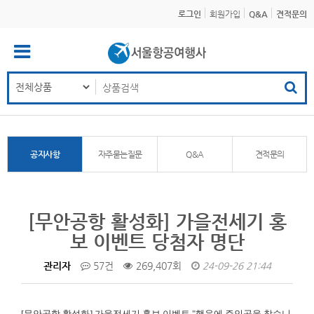
로그인
회원가입
Q&A
견적문의
공지사항
자주묻는질문
Q&A
견적문의
[무안공항 활성화] 가을전세기 홍
보 이벤트 당첨자 명단
관리자
57건
269,407회
24-09-26 21:44
[무안공항 활성화]
가을전세기 홍보 이벤트 "행운에 주인공을 찾습니