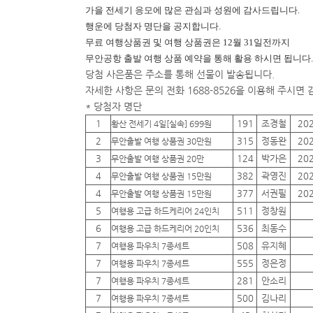
가을 전세기 응모에 많은 관심과 성원에 감사드립니다.
행운에
당첨자 명단을 공지합니다.
무료 여행상품권 및 여행 상품권은 12월 31일전까지
무안공항 출발 여행 상품 예약을 통해 활용 하시면 됩니다.
당첨 사은품은 주소를 통해 선물이 발송됩니다.
자세한 사항은 문의 전화 1688-8526을 이용해 주시면
* 당첨자 명단
1
191
조경철
20
황산 전세기 4일[실속] 699원
2
315
정동완
20
무안출발 여행 상품권 30만원
3
124
박가은
20
무안출발 여행 상품권 20만
4
382
곽영진
20
무안출발 여행 상품권 15만원
4
377
서권필
20
무안출발 여행 상품권 15만원
5
511
정창원
여행용 고급 하드케리어 24인치
6
536
최동수
여행용 고급 하드케리어 20인치
7
508
유지혜
여행용 파우치 7종세트
7
555
정은정
여행용 파우치 7종세트
7
281
안소리
여행용 파우치 7종세트
7
500
김나리
여행용 파우치 7종세트