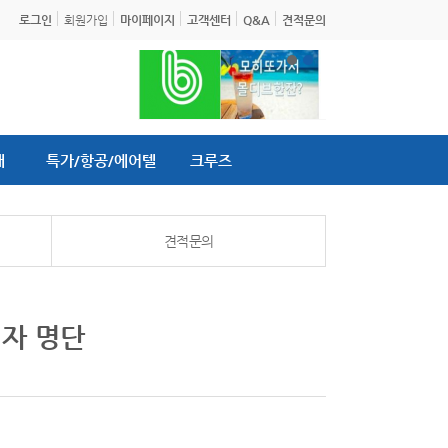
로그인
회원가입
마이페이지
고객센터
Q&A
견적문의
내
특가/항공/에어텔
크루즈
견적문의
첨자 명단