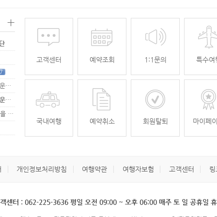
+
명단
고객센터
예약조회
1:1문의
특수여
7
[무안공항 활성화-2탄] 여강[리장] 전세기 홍보 이벤트 "행운에 주인공…
[무안공항 활성화-2탄] 여강[리장] 전세기 홍보 이벤트 "행운에 주인공…
[무안공항 활성화] 가을전세기 홍보 이벤트 "행운에 주인공을 찾습니다."
33
국내여행
예약취소
회원탈퇴
마이페
개
개인정보처리방침
여행약관
여행자보험
고객센터
링
객센터 : 062-225-3636 평일 오전 09:00 ~ 오후 06:00 매주 토 일 공휴일 