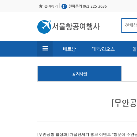
전화문의 062-225-3636
즐겨찾기
베트남
태국/라오스
일
공지사항
[무안공
[무안공항 활성화]
가을전세기 홍보 이벤트 "행운에 주인