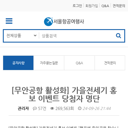
로그인
회원가입
Q&A
견적문의
공지사항
자주묻는질문
Q&A
견적문의
[무안공항 활성화] 가을전세기 홍
보 이벤트 당첨자 명단
관리자
57건
269,563회
24-09-26 21:44
[무안공항 활성화]
가을전세기 홍보 이벤트 "행운에 주인공을 찾습니