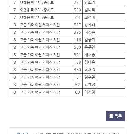
7
281
안소리
01
여행용 파우치 7종세트
7
500
김나리
01
여행용 파우치 7종세트
7
43
최선미
01
여행용 파우치 7종세트
8
527
강유하
01
고급 가죽 여권 케이스 지갑
8
395
최경순
01
고급 가죽 여권 케이스 지갑
8
116
김웅기
01
고급 가죽 여권 케이스 지갑
8
560
윤주연
01
고급 가죽 여권 케이스 지갑
8
391
채호승
01
고급 가죽 여권 케이스 지갑
8
168
정대훈
01
고급 가죽 여권 케이스 지갑
8
360
장재원
01
고급 가죽 여권 케이스 지갑
8
151
임수열
01
고급 가죽 여권 케이스 지갑
8
52
강효정
01
고급 가죽 여권 케이스 지갑
8
69
최지영
01
고급 가죽 여권 케이스 지갑
목록