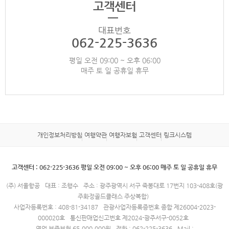
고객센터
대표번호
062-225-3636
평일 오전 09:00 ~ 오후 06:00
매주 토 일 공휴일 휴무
개인정보처리방침
여행약관
여행자보험
고객센터
링크시스템
고객센터 : 062-225-3636 평일 오전 09:00 ~ 오후 06:00 매주 토 일 공휴일 휴무
(주) 서울항공
대표 : 조행수
주소 : 광주광역시 서구 죽봉대로 17번지 103-408호(광
주화정골드클래스 주상복합)
사업자등록번호 : 408-81-34187
관광사업자등록증번호 종합 제26004-2023-
000020호
통신판매업신고번호 제2024-광주서구-0052호
영업 보증보험 65,000,000원
전화 : 062-225-3636
Mail :