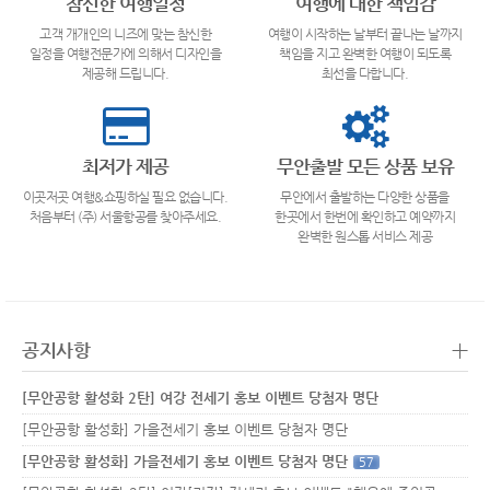
참신한 여행일정
여행에 대한 책임감
고객 개개인의 니즈에 맞는 참신한
여행이 시작하는 날부터 끝나는 날까지
일정을 여행전문가에 의해서 디자인을
책임을 지고 완벽한 여행이 되도록
제공해 드립니다.
최선을 다합니다.
최저가 제공
무안출발 모든 상품 보유
이곳저곳 여행&쇼핑하실 필요 없습니다.
무안에서 출발하는 다양한 상품을
처음부터 (주) 서울항공를 찾아주세요.
한곳에서 한번에 확인하고 예약까지
완벽한 원스톱 서비스 제공
+
공지사항
[무안공항 활성화 2탄] 여강 전세기 홍보 이벤트 당첨자 명단
[무안공항 활성화] 가을전세기 홍보 이벤트 당첨자 명단
[무안공항 활성화] 가을전세기 홍보 이벤트 당첨자 명단
57