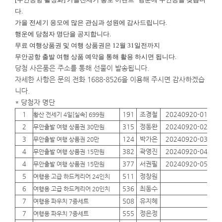
다.
가을 전세기 응모에 많은 관심과 성원에 감사드립니다.
행운에
당첨자 명단을 공지합니다.
무료 여행상품권 및 여행 상품권은 12월 31일전까지
무안공항 출발 여행 상품 예약을 통해 활용 하시면 됩니다.
당첨 사은품은 주소를 통해 선물이 발송됩니다.
자세한 사항은 문의 전화 1688-8526을 이용해 주시면 감사하겠습
니다.
* 당첨자 명단
1
191
조경철
20240920-01
01
황산 전세기 4일[실속] 699원
2
315
정동완
20240920-02
01
무안출발 여행 상품권 30만원
3
124
박가은
20240920-03
01
무안출발 여행 상품권 20만
4
382
곽영진
20240920-04
01
무안출발 여행 상품권 15만원
4
377
서권필
20240920-05
01
무안출발 여행 상품권 15만원
5
511
정창원
01
여행용 고급 하드케리어 24인치
6
536
최동수
01
여행용 고급 하드케리어 20인치
7
508
유지혜
01
여행용 파우치 7종세트
7
555
정은정
01
여행용 파우치 7종세트