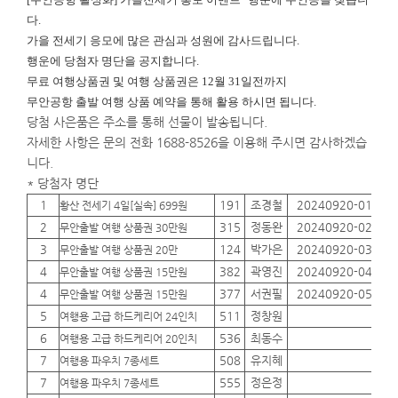
다.
가을 전세기 응모에 많은 관심과 성원에 감사드립니다.
행운에
당첨자 명단을 공지합니다.
무료 여행상품권 및 여행 상품권은 12월 31일전까지
무안공항 출발 여행 상품 예약을 통해 활용 하시면 됩니다.
당첨 사은품은 주소를 통해 선물이 발송됩니다.
자세한 사항은 문의 전화 1688-8526을 이용해 주시면 감사하겠습
니다.
* 당첨자 명단
1
191
조경철
20240920-01
01
황산 전세기 4일[실속] 699원
2
315
정동완
20240920-02
01
무안출발 여행 상품권 30만원
3
124
박가은
20240920-03
01
무안출발 여행 상품권 20만
4
382
곽영진
20240920-04
01
무안출발 여행 상품권 15만원
4
377
서권필
20240920-05
01
무안출발 여행 상품권 15만원
5
511
정창원
01
여행용 고급 하드케리어 24인치
6
536
최동수
01
여행용 고급 하드케리어 20인치
7
508
유지혜
01
여행용 파우치 7종세트
7
555
정은정
01
여행용 파우치 7종세트