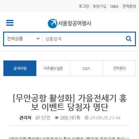
로그인
회원가입
Q&A
견적문의
공지사항
자주묻는질문
Q&A
견적문의
[무안공항 활성화] 가을전세기 홍
보 이벤트 당첨자 명단
관리자
57건
269,181회
24-09-26 21:44
[무안공항 활성화]
가을전세기 홍보 이벤트 "행운에 주인공을 찾습니