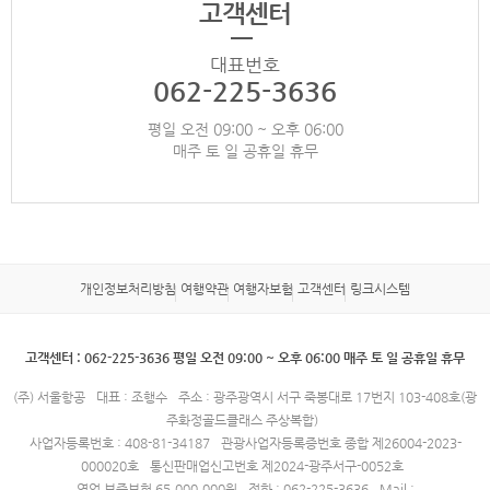
고객센터
대표번호
062-225-3636
평일 오전 09:00 ~ 오후 06:00
매주 토 일 공휴일 휴무
개인정보처리방침
여행약관
여행자보험
고객센터
링크시스템
고객센터 : 062-225-3636 평일 오전 09:00 ~ 오후 06:00 매주 토 일 공휴일 휴무
(주) 서울항공
대표 : 조행수
주소 : 광주광역시 서구 죽봉대로 17번지 103-408호(광
주화정골드클래스 주상복합)
사업자등록번호 : 408-81-34187
관광사업자등록증번호 종합 제26004-2023-
000020호
통신판매업신고번호 제2024-광주서구-0052호
영업 보증보험 65,000,000원
전화 : 062-225-3636
Mail :