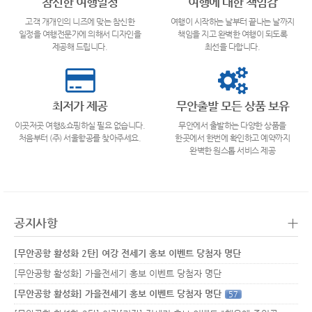
참신한 여행일정
여행에 대한 책임감
고객 개개인의 니즈에 맞는 참신한
여행이 시작하는 날부터 끝나는 날까지
일정을 여행전문가에 의해서 디자인을
책임을 지고 완벽한 여행이 되도록
제공해 드립니다.
최선을 다합니다.
최저가 제공
무안출발 모든 상품 보유
이곳저곳 여행&쇼핑하실 필요 없습니다.
무안에서 출발하는 다양한 상품을
처음부터 (주) 서울항공를 찾아주세요.
한곳에서 한번에 확인하고 예약까지
완벽한 원스톱 서비스 제공
+
공지사항
[무안공항 활성화 2탄] 여강 전세기 홍보 이벤트 당첨자 명단
[무안공항 활성화] 가을전세기 홍보 이벤트 당첨자 명단
[무안공항 활성화] 가을전세기 홍보 이벤트 당첨자 명단
57