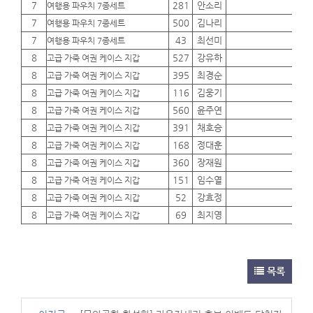
7
281
안소리
01
여행용 파우치 7종세트
7
500
김나리
01
여행용 파우치 7종세트
7
43
최선미
01
여행용 파우치 7종세트
8
527
강유하
01
고급 가죽 여권 케이스 지갑
8
395
최경순
01
고급 가죽 여권 케이스 지갑
8
116
김웅기
01
고급 가죽 여권 케이스 지갑
8
560
윤주연
01
고급 가죽 여권 케이스 지갑
8
391
채호승
01
고급 가죽 여권 케이스 지갑
8
168
정대훈
01
고급 가죽 여권 케이스 지갑
8
360
장재원
01
고급 가죽 여권 케이스 지갑
8
151
임수열
01
고급 가죽 여권 케이스 지갑
8
52
강효정
01
고급 가죽 여권 케이스 지갑
8
69
최지영
01
고급 가죽 여권 케이스 지갑
목록