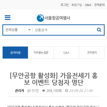
로그인
회원가입
Q&A
견적문의
공지사항
자주묻는질문
Q&A
견적문의
[무안공항 활성화] 가을전세기 홍
보 이벤트 당첨자 명단
관리자
57건
269,100회
24-09-26 21:44
[무안공항 활성화]
가을전세기 홍보 이벤트 "행운에 주인공을 찾습니