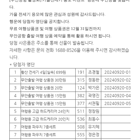
다.
가을 전세기 응모에 많은 관심과 성원에 감사드립니다.
행운에
당첨자 명단을 공지합니다.
무료 여행상품권 및 여행 상품권은 12월 31일전까지
무안공항 출발 여행 상품 예약을 통해 활용 하시면 됩니다.
당첨 사은품은 주소를 통해 선물이 발송됩니다.
자세한 사항은 문의 전화 1688-8526을 이용해 주시면 감사하겠습
니다.
* 당첨자 명단
1
191
조경철
20240920-01
01
황산 전세기 4일[실속] 699원
2
315
정동완
20240920-02
01
무안출발 여행 상품권 30만원
3
124
박가은
20240920-03
01
무안출발 여행 상품권 20만
4
382
곽영진
20240920-04
01
무안출발 여행 상품권 15만원
4
377
서권필
20240920-05
01
무안출발 여행 상품권 15만원
5
511
정창원
01
여행용 고급 하드케리어 24인치
6
536
최동수
01
여행용 고급 하드케리어 20인치
7
508
유지혜
01
여행용 파우치 7종세트
7
555
정은정
01
여행용 파우치 7종세트