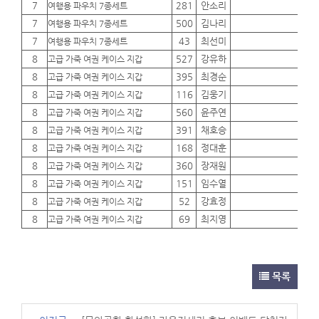
7
281
안소리
01
여행용 파우치 7종세트
7
500
김나리
01
여행용 파우치 7종세트
7
43
최선미
01
여행용 파우치 7종세트
8
527
강유하
01
고급 가죽 여권 케이스 지갑
8
395
최경순
01
고급 가죽 여권 케이스 지갑
8
116
김웅기
01
고급 가죽 여권 케이스 지갑
8
560
윤주연
01
고급 가죽 여권 케이스 지갑
8
391
채호승
01
고급 가죽 여권 케이스 지갑
8
168
정대훈
01
고급 가죽 여권 케이스 지갑
8
360
장재원
01
고급 가죽 여권 케이스 지갑
8
151
임수열
01
고급 가죽 여권 케이스 지갑
8
52
강효정
01
고급 가죽 여권 케이스 지갑
8
69
최지영
01
고급 가죽 여권 케이스 지갑
목록