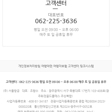
고객센터
대표번호
062-225-3636
평일 오전 09:00 ~ 오후 06:00
매주 토 일 공휴일 휴무
개인정보처리방침
여행약관
여행자보험
고객센터
링크시스템
고객센터 : 062-225-3636 평일 오전 09:00 ~ 오후 06:00 매주 토 일 공휴일 휴무
(주) 서울항공
대표 : 조행수
주소 : 광주광역시 서구 죽봉대로 17번지 103-408호(광
주화정골드클래스 주상복합)
사업자등록번호 : 408-81-34187
관광사업자등록증번호 종합 제26004-2023-
000020호
통신판매업신고번호 제2024-광주서구-0052호
영업 보증보험 65,000,000원
전화 : 062-225-3636
Mail :