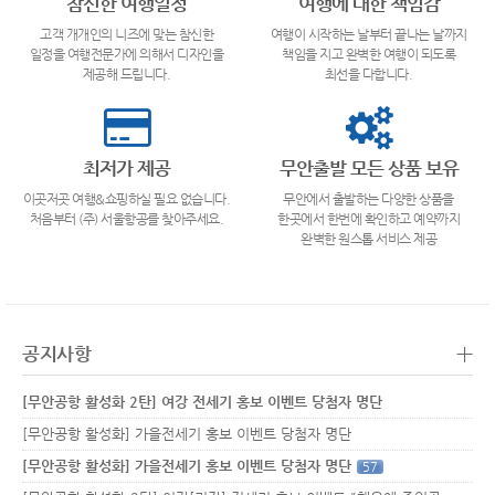
참신한 여행일정
여행에 대한 책임감
고객 개개인의 니즈에 맞는 참신한
여행이 시작하는 날부터 끝나는 날까지
일정을 여행전문가에 의해서 디자인을
책임을 지고 완벽한 여행이 되도록
제공해 드립니다.
최선을 다합니다.
최저가 제공
무안출발 모든 상품 보유
이곳저곳 여행&쇼핑하실 필요 없습니다.
무안에서 출발하는 다양한 상품을
처음부터 (주) 서울항공를 찾아주세요.
한곳에서 한번에 확인하고 예약까지
완벽한 원스톱 서비스 제공
+
공지사항
[무안공항 활성화 2탄] 여강 전세기 홍보 이벤트 당첨자 명단
[무안공항 활성화] 가을전세기 홍보 이벤트 당첨자 명단
[무안공항 활성화] 가을전세기 홍보 이벤트 당첨자 명단
57