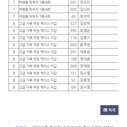
7
281
안소리
01
여행용 파우치 7종세트
7
500
김나리
01
여행용 파우치 7종세트
7
43
최선미
01
여행용 파우치 7종세트
8
527
강유하
01
고급 가죽 여권 케이스 지갑
8
395
최경순
01
고급 가죽 여권 케이스 지갑
8
116
김웅기
01
고급 가죽 여권 케이스 지갑
8
560
윤주연
01
고급 가죽 여권 케이스 지갑
8
391
채호승
01
고급 가죽 여권 케이스 지갑
8
168
정대훈
01
고급 가죽 여권 케이스 지갑
8
360
장재원
01
고급 가죽 여권 케이스 지갑
8
151
임수열
01
고급 가죽 여권 케이스 지갑
8
52
강효정
01
고급 가죽 여권 케이스 지갑
8
69
최지영
01
고급 가죽 여권 케이스 지갑
목록