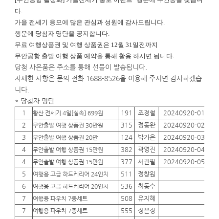
다.
가을 전세기 응모에 많은 관심과 성원에 감사드립니다.
행운에
당첨자 명단을 공지합니다.
무료 여행상품권 및 여행 상품권은 12월 31일전까지
무안공항 출발 여행 상품 예약을 통해 활용 하시면 됩니다.
당첨 사은품은 주소를 통해 선물이 발송됩니다.
자세한 사항은 문의 전화 1688-8526을 이용해 주시면 감사하겠습
니다.
* 당첨자 명단
1
191
조경철
20240920-01
01
황산 전세기 4일[실속] 699원
2
315
정동완
20240920-02
01
무안출발 여행 상품권 30만원
3
124
박가은
20240920-03
01
무안출발 여행 상품권 20만
4
382
곽영진
20240920-04
01
무안출발 여행 상품권 15만원
4
377
서권필
20240920-05
01
무안출발 여행 상품권 15만원
5
511
정창원
01
여행용 고급 하드케리어 24인치
6
536
최동수
01
여행용 고급 하드케리어 20인치
7
508
유지혜
01
여행용 파우치 7종세트
7
555
정은정
01
여행용 파우치 7종세트