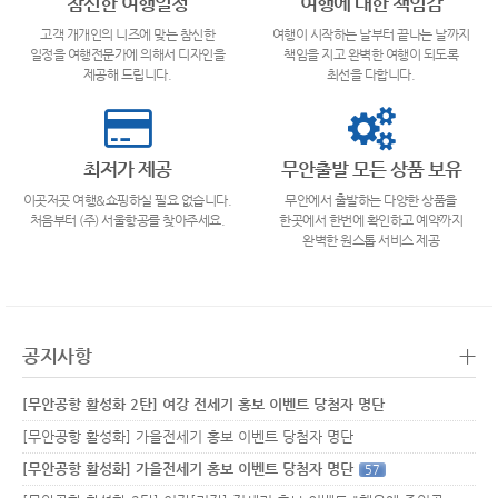
참신한 여행일정
여행에 대한 책임감
고객 개개인의 니즈에 맞는 참신한
여행이 시작하는 날부터 끝나는 날까지
일정을 여행전문가에 의해서 디자인을
책임을 지고 완벽한 여행이 되도록
제공해 드립니다.
최선을 다합니다.
최저가 제공
무안출발 모든 상품 보유
이곳저곳 여행&쇼핑하실 필요 없습니다.
무안에서 출발하는 다양한 상품을
처음부터 (주) 서울항공를 찾아주세요.
한곳에서 한번에 확인하고 예약까지
완벽한 원스톱 서비스 제공
+
공지사항
[무안공항 활성화 2탄] 여강 전세기 홍보 이벤트 당첨자 명단
[무안공항 활성화] 가을전세기 홍보 이벤트 당첨자 명단
[무안공항 활성화] 가을전세기 홍보 이벤트 당첨자 명단
57