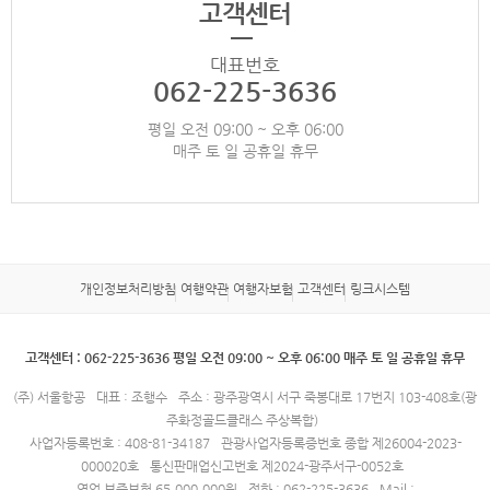
고객센터
대표번호
062-225-3636
평일 오전 09:00 ~ 오후 06:00
매주 토 일 공휴일 휴무
개인정보처리방침
여행약관
여행자보험
고객센터
링크시스템
고객센터 : 062-225-3636 평일 오전 09:00 ~ 오후 06:00 매주 토 일 공휴일 휴무
(주) 서울항공
대표 : 조행수
주소 : 광주광역시 서구 죽봉대로 17번지 103-408호(광
주화정골드클래스 주상복합)
사업자등록번호 : 408-81-34187
관광사업자등록증번호 종합 제26004-2023-
000020호
통신판매업신고번호 제2024-광주서구-0052호
영업 보증보험 65,000,000원
전화 : 062-225-3636
Mail :