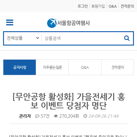
로그인
회원가입
Q&A
견적문의
공지사항
자주묻는질문
Q&A
견적문의
[무안공항 활성화] 가을전세기 홍
보 이벤트 당첨자 명단
관리자
57건
270,204회
24-09-26 21:44
[무안공항 활성화]
가을전세기 홍보 이벤트 "행운에 주인공을 찾습니