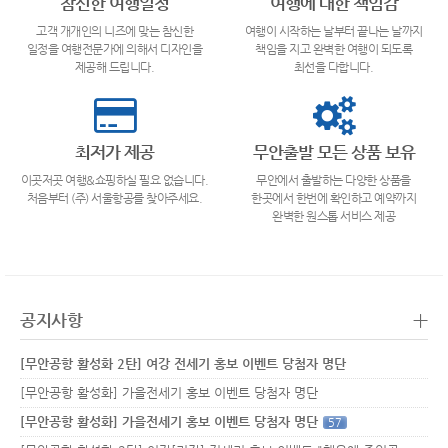
참신한 여행일정
여행에 대한 책임감
고객 개개인의 니즈에 맞는 참신한
여행이 시작하는 날부터 끝나는 날까지
일정을 여행전문가에 의해서 디자인을
책임을 지고 완벽한 여행이 되도록
제공해 드립니다.
최선을 다합니다.
최저가 제공
무안출발 모든 상품 보유
이곳저곳 여행&쇼핑하실 필요 없습니다.
무안에서 출발하는 다양한 상품을
처음부터 (주) 서울항공를 찾아주세요.
한곳에서 한번에 확인하고 예약까지
완벽한 원스톱 서비스 제공
+
공지사항
[무안공항 활성화 2탄] 여강 전세기 홍보 이벤트 당첨자 명단
[무안공항 활성화] 가을전세기 홍보 이벤트 당첨자 명단
[무안공항 활성화] 가을전세기 홍보 이벤트 당첨자 명단
57