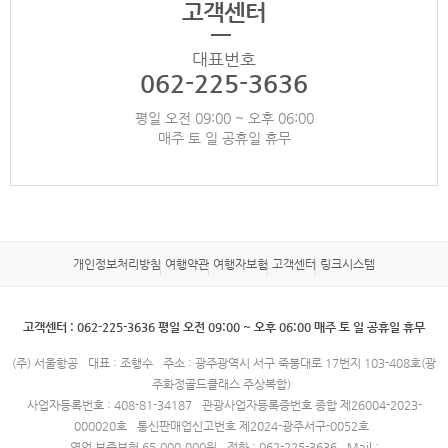
고객센터
대표번호
062-225-3636
평일 오전 09:00 ~ 오후 06:00
매주 토 일 공휴일 휴무
개인정보처리방침
여행약관
여행자보험
고객센터
링크시스템
고객센터 : 062-225-3636 평일 오전 09:00 ~ 오후 06:00 매주 토 일 공휴일 휴무
(주) 서울항공
대표 : 조행수
주소 : 광주광역시 서구 죽봉대로 17번지 103-408호(광
주화정골드클래스 주상복합)
사업자등록번호 : 408-81-34187
관광사업자등록증번호 종합 제26004-2023-
000020호
통신판매업신고번호 제2024-광주서구-0052호
영업 보증보험 65,000,000원
전화 : 062-225-3636
Mail :