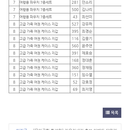
7
281
안소리
01
여행용 파우치 7종세트
7
500
김나리
01
여행용 파우치 7종세트
7
43
최선미
01
여행용 파우치 7종세트
8
527
강유하
01
고급 가죽 여권 케이스 지갑
8
395
최경순
01
고급 가죽 여권 케이스 지갑
8
116
김웅기
01
고급 가죽 여권 케이스 지갑
8
560
윤주연
01
고급 가죽 여권 케이스 지갑
8
391
채호승
01
고급 가죽 여권 케이스 지갑
8
168
정대훈
01
고급 가죽 여권 케이스 지갑
8
360
장재원
01
고급 가죽 여권 케이스 지갑
8
151
임수열
01
고급 가죽 여권 케이스 지갑
8
52
강효정
01
고급 가죽 여권 케이스 지갑
8
69
최지영
01
고급 가죽 여권 케이스 지갑
목록