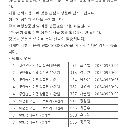
다.
가을 전세기 응모에 많은 관심과 성원에 감사드립니다.
행운에
당첨자 명단을 공지합니다.
무료 여행상품권 및 여행 상품권은 12월 31일전까지
무안공항 출발 여행 상품 예약을 통해 활용 하시면 됩니다.
당첨 사은품은 주소를 통해 선물이 발송됩니다.
자세한 사항은 문의 전화 1688-8526을 이용해 주시면 감사하겠습
니다.
* 당첨자 명단
1
191
조경철
20240920-01
01
황산 전세기 4일[실속] 699원
2
315
정동완
20240920-02
01
무안출발 여행 상품권 30만원
3
124
박가은
20240920-03
01
무안출발 여행 상품권 20만
4
382
곽영진
20240920-04
01
무안출발 여행 상품권 15만원
4
377
서권필
20240920-05
01
무안출발 여행 상품권 15만원
5
511
정창원
01
여행용 고급 하드케리어 24인치
6
536
최동수
01
여행용 고급 하드케리어 20인치
7
508
유지혜
01
여행용 파우치 7종세트
7
555
정은정
01
여행용 파우치 7종세트