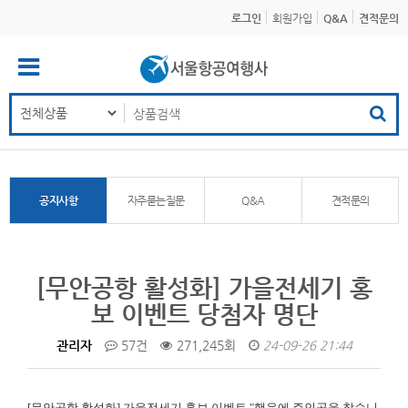
로그인
회원가입
Q&A
견적문의
공지사항
자주묻는질문
Q&A
견적문의
[무안공항 활성화] 가을전세기 홍
보 이벤트 당첨자 명단
관리자
57건
271,245회
24-09-26 21:44
[무안공항 활성화]
가을전세기 홍보 이벤트 "행운에 주인공을 찾습니