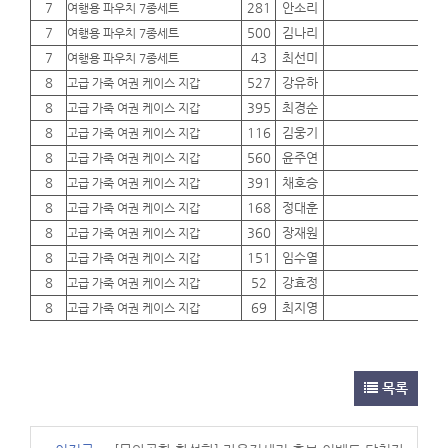
7
281
안소리
01
여행용 파우치 7종세트
7
500
김나리
01
여행용 파우치 7종세트
7
43
최선미
01
여행용 파우치 7종세트
8
527
강유하
01
고급 가죽 여권 케이스 지갑
8
395
최경순
01
고급 가죽 여권 케이스 지갑
8
116
김웅기
01
고급 가죽 여권 케이스 지갑
8
560
윤주연
01
고급 가죽 여권 케이스 지갑
8
391
채호승
01
고급 가죽 여권 케이스 지갑
8
168
정대훈
01
고급 가죽 여권 케이스 지갑
8
360
장재원
01
고급 가죽 여권 케이스 지갑
8
151
임수열
01
고급 가죽 여권 케이스 지갑
8
52
강효정
01
고급 가죽 여권 케이스 지갑
8
69
최지영
01
고급 가죽 여권 케이스 지갑
목록