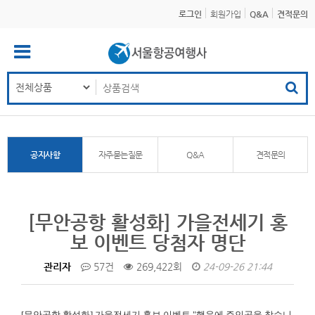
로그인
회원가입
Q&A
견적문의
공지사항
자주묻는질문
Q&A
견적문의
[무안공항 활성화] 가을전세기 홍
보 이벤트 당첨자 명단
관리자
57건
269,422회
24-09-26 21:44
[무안공항 활성화]
가을전세기 홍보 이벤트 "행운에 주인공을 찾습니