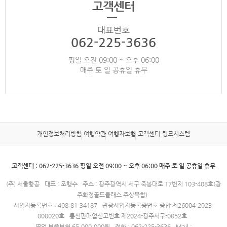
고객센터
대표번호
062-225-3636
평일 오전 09:00 ~ 오후 06:00
매주 토 일 공휴일 휴무
개인정보처리방침
여행약관
여행자보험
고객센터
링크시스템
고객센터 : 062-225-3636 평일 오전 09:00 ~ 오후 06:00 매주 토 일 공휴일 휴무
(주) 서울항공
대표 : 조행수
주소 : 광주광역시 서구 죽봉대로 17번지 103-408호(광
주화정골드클래스 주상복합)
사업자등록번호 : 408-81-34187
관광사업자등록증번호 종합 제26004-2023-
000020호
통신판매업신고번호 제2024-광주서구-0052호
영업 보증보험 65,000,000원
전화 : 062-225-3636
Mail :