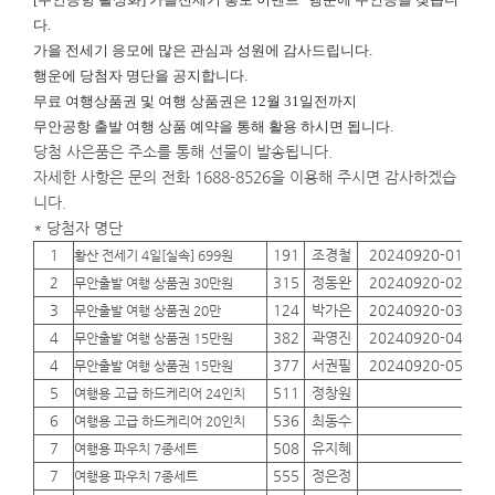
다.
가을 전세기 응모에 많은 관심과 성원에 감사드립니다.
행운에
당첨자 명단을 공지합니다.
무료 여행상품권 및 여행 상품권은 12월 31일전까지
무안공항 출발 여행 상품 예약을 통해 활용 하시면 됩니다.
당첨 사은품은 주소를 통해 선물이 발송됩니다.
자세한 사항은 문의 전화 1688-8526을 이용해 주시면 감사하겠습
니다.
* 당첨자 명단
1
191
조경철
20240920-01
01
황산 전세기 4일[실속] 699원
2
315
정동완
20240920-02
01
무안출발 여행 상품권 30만원
3
124
박가은
20240920-03
01
무안출발 여행 상품권 20만
4
382
곽영진
20240920-04
01
무안출발 여행 상품권 15만원
4
377
서권필
20240920-05
01
무안출발 여행 상품권 15만원
5
511
정창원
01
여행용 고급 하드케리어 24인치
6
536
최동수
01
여행용 고급 하드케리어 20인치
7
508
유지혜
01
여행용 파우치 7종세트
7
555
정은정
01
여행용 파우치 7종세트