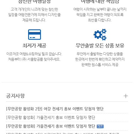
참신한 여행일정
여행에 대한 책임감
고객 개개인의 니즈에 맞는 참신한
여행이 시작하는 날부터 끝나는 날까지
일정을 여행전문가에 의해서 디자인을
책임을 지고 완벽한 여행이 되도록
제공해 드립니다.
최선을 다합니다.
최저가 제공
무안출발 모든 상품 보유
이곳저곳 여행&쇼핑하실 필요 없습니다.
무안에서 출발하는 다양한 상품을
처음부터 (주) 서울항공를 찾아주세요.
한곳에서 한번에 확인하고 예약까지
완벽한 원스톱 서비스 제공
+
공지사항
[무안공항 활성화 2탄] 여강 전세기 홍보 이벤트 당첨자 명단
[무안공항 활성화] 가을전세기 홍보 이벤트 당첨자 명단
[무안공항 활성화] 가을전세기 홍보 이벤트 당첨자 명단
57