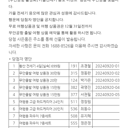
다.
가을 전세기 응모에 많은 관심과 성원에 감사드립니다.
행운에
당첨자 명단을 공지합니다.
무료 여행상품권 및 여행 상품권은 12월 31일전까지
무안공항 출발 여행 상품 예약을 통해 활용 하시면 됩니다.
당첨 사은품은 주소를 통해 선물이 발송됩니다.
자세한 사항은 문의 전화 1688-8526을 이용해 주시면 감사하겠습
니다.
* 당첨자 명단
1
191
조경철
20240920-01
01
황산 전세기 4일[실속] 699원
2
315
정동완
20240920-02
01
무안출발 여행 상품권 30만원
3
124
박가은
20240920-03
01
무안출발 여행 상품권 20만
4
382
곽영진
20240920-04
01
무안출발 여행 상품권 15만원
4
377
서권필
20240920-05
01
무안출발 여행 상품권 15만원
5
511
정창원
01
여행용 고급 하드케리어 24인치
6
536
최동수
01
여행용 고급 하드케리어 20인치
7
508
유지혜
01
여행용 파우치 7종세트
7
555
정은정
01
여행용 파우치 7종세트