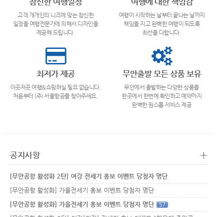
참신한 여행일정
여행에 대한 책임감
고객 개개인의 니즈에 맞는 참신한
여행이 시작하는 날부터 끝나는 날까지
일정을 여행전문가에 의해서 디자인을
책임을 지고 완벽한 여행이 되도록
제공해 드립니다.
최선을 다합니다.
최저가 제공
무안출발 모든 상품 보유
이곳저곳 여행&쇼핑하실 필요 없습니다.
무안에서 출발하는 다양한 상품을
처음부터 (주) 서울항공를 찾아주세요.
한곳에서 한번에 확인하고 예약까지
완벽한 원스톱 서비스 제공
+
공지사항
[무안공항 활성화 2탄] 여강 전세기 홍보 이벤트 당첨자 명단
[무안공항 활성화] 가을전세기 홍보 이벤트 당첨자 명단
[무안공항 활성화] 가을전세기 홍보 이벤트 당첨자 명단
57