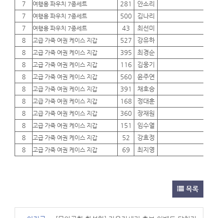
7
281
안소리
01
여행용 파우치 7종세트
7
500
김나리
01
여행용 파우치 7종세트
7
43
최선미
01
여행용 파우치 7종세트
8
527
강유하
01
고급 가죽 여권 케이스 지갑
8
395
최경순
01
고급 가죽 여권 케이스 지갑
8
116
김웅기
01
고급 가죽 여권 케이스 지갑
8
560
윤주연
01
고급 가죽 여권 케이스 지갑
8
391
채호승
01
고급 가죽 여권 케이스 지갑
8
168
정대훈
01
고급 가죽 여권 케이스 지갑
8
360
장재원
01
고급 가죽 여권 케이스 지갑
8
151
임수열
01
고급 가죽 여권 케이스 지갑
8
52
강효정
01
고급 가죽 여권 케이스 지갑
8
69
최지영
01
고급 가죽 여권 케이스 지갑
목록