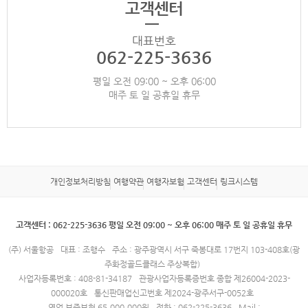
고객센터
대표번호
062-225-3636
평일 오전 09:00 ~ 오후 06:00
매주 토 일 공휴일 휴무
개인정보처리방침
여행약관
여행자보험
고객센터
링크시스템
고객센터 : 062-225-3636 평일 오전 09:00 ~ 오후 06:00 매주 토 일 공휴일 휴무
(주) 서울항공
대표 : 조행수
주소 : 광주광역시 서구 죽봉대로 17번지 103-408호(광
주화정골드클래스 주상복합)
사업자등록번호 : 408-81-34187
관광사업자등록증번호 종합 제26004-2023-
000020호
통신판매업신고번호 제2024-광주서구-0052호
영업 보증보험 65,000,000원
전화 : 062-225-3636
Mail :