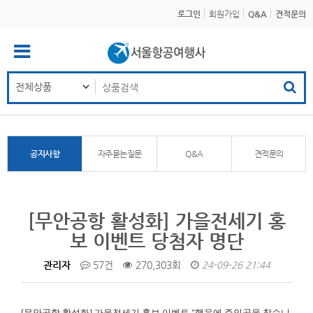
로그인
회원가입
Q&A
견적문의
공지사항
자주묻는질문
Q&A
견적문의
[무안공항 활성화] 가을전세기 홍
보 이벤트 당첨자 명단
관리자
57건
270,303회
24-09-26 21:44
[무안공항 활성화]
가을전세기 홍보 이벤트 "행운에 주인공을 찾습니