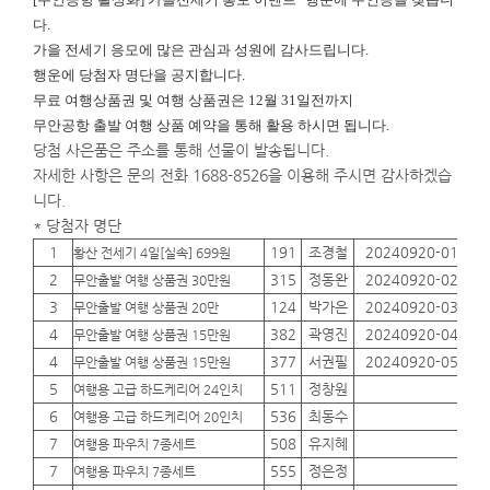
다.
가을 전세기 응모에 많은 관심과 성원에 감사드립니다.
행운에
당첨자 명단을 공지합니다.
무료 여행상품권 및 여행 상품권은 12월 31일전까지
무안공항 출발 여행 상품 예약을 통해 활용 하시면 됩니다.
당첨 사은품은 주소를 통해 선물이 발송됩니다.
자세한 사항은 문의 전화 1688-8526을 이용해 주시면 감사하겠습
니다.
* 당첨자 명단
1
191
조경철
20240920-01
01
황산 전세기 4일[실속] 699원
2
315
정동완
20240920-02
01
무안출발 여행 상품권 30만원
3
124
박가은
20240920-03
01
무안출발 여행 상품권 20만
4
382
곽영진
20240920-04
01
무안출발 여행 상품권 15만원
4
377
서권필
20240920-05
01
무안출발 여행 상품권 15만원
5
511
정창원
01
여행용 고급 하드케리어 24인치
6
536
최동수
01
여행용 고급 하드케리어 20인치
7
508
유지혜
01
여행용 파우치 7종세트
7
555
정은정
01
여행용 파우치 7종세트