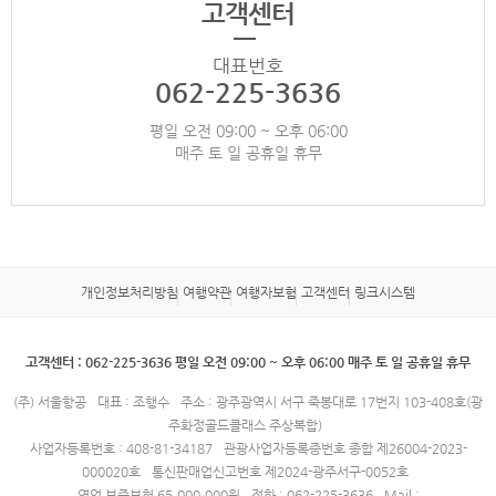
고객센터
대표번호
062-225-3636
평일 오전 09:00 ~ 오후 06:00
매주 토 일 공휴일 휴무
개인정보처리방침
여행약관
여행자보험
고객센터
링크시스템
고객센터 : 062-225-3636 평일 오전 09:00 ~ 오후 06:00 매주 토 일 공휴일 휴무
(주) 서울항공
대표 : 조행수
주소 : 광주광역시 서구 죽봉대로 17번지 103-408호(광
주화정골드클래스 주상복합)
사업자등록번호 : 408-81-34187
관광사업자등록증번호 종합 제26004-2023-
000020호
통신판매업신고번호 제2024-광주서구-0052호
영업 보증보험 65,000,000원
전화 : 062-225-3636
Mail :