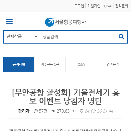
로그인
회원가입
Q&A
견적문의
공지사항
자주묻는질문
Q&A
견적문의
[무안공항 활성화] 가을전세기 홍
보 이벤트 당첨자 명단
관리자
57건
270,631회
24-09-26 21:44
[무안공항 활성화]
가을전세기 홍보 이벤트 "행운에 주인공을 찾습니