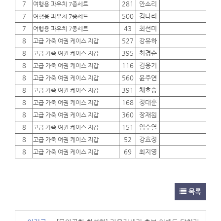
7
281
안소리
01
여행용 파우치 7종세트
7
500
김나리
01
여행용 파우치 7종세트
7
43
최선미
01
여행용 파우치 7종세트
8
527
강유하
01
고급 가죽 여권 케이스 지갑
8
395
최경순
01
고급 가죽 여권 케이스 지갑
8
116
김웅기
01
고급 가죽 여권 케이스 지갑
8
560
윤주연
01
고급 가죽 여권 케이스 지갑
8
391
채호승
01
고급 가죽 여권 케이스 지갑
8
168
정대훈
01
고급 가죽 여권 케이스 지갑
8
360
장재원
01
고급 가죽 여권 케이스 지갑
8
151
임수열
01
고급 가죽 여권 케이스 지갑
8
52
강효정
01
고급 가죽 여권 케이스 지갑
8
69
최지영
01
고급 가죽 여권 케이스 지갑
목록