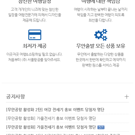
참신한 여행일정
여행에 대한 책임감
고객 개개인의 니즈에 맞는 참신한
여행이 시작하는 날부터 끝나는 날까지
일정을 여행전문가에 의해서 디자인을
책임을 지고 완벽한 여행이 되도록
제공해 드립니다.
최선을 다합니다.
최저가 제공
무안출발 모든 상품 보유
이곳저곳 여행&쇼핑하실 필요 없습니다.
무안에서 출발하는 다양한 상품을
처음부터 (주) 서울항공를 찾아주세요.
한곳에서 한번에 확인하고 예약까지
완벽한 원스톱 서비스 제공
+
공지사항
[무안공항 활성화 2탄] 여강 전세기 홍보 이벤트 당첨자 명단
[무안공항 활성화] 가을전세기 홍보 이벤트 당첨자 명단
[무안공항 활성화] 가을전세기 홍보 이벤트 당첨자 명단
57