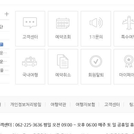
+
명단
고객센터
예약조회
1:1문의
특수여
7
[무안공항 활성화-2탄] 여강[리장] 전세기 홍보 이벤트 "행운에 주인공…
[무안공항 활성화-2탄] 여강[리장] 전세기 홍보 이벤트 "행운에 주인공…
[무안공항 활성화] 가을전세기 홍보 이벤트 "행운에 주인공을 찾습니다."
33
국내여행
예약취소
회원탈퇴
마이페
개
개인정보처리방침
여행약관
여행자보험
고객센터
링
객센터 : 062-225-3636 평일 오전 09:00 ~ 오후 06:00 매주 토 일 공휴일 