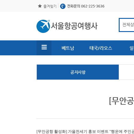
전화문의 062-225-3636
즐겨찾기
베트남
태국/라오스
일
공지사항
[무안공
[무안공항 활성화]
가을전세기 홍보 이벤트 "행운에 주인