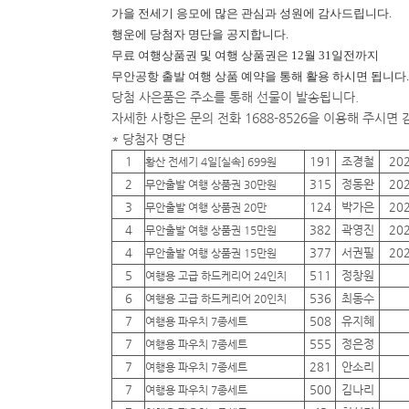
가을 전세기 응모에 많은 관심과 성원에 감사드립니다.
행운에
당첨자 명단을 공지합니다.
무료 여행상품권 및 여행 상품권은 12월 31일전까지
무안공항 출발 여행 상품 예약을 통해 활용 하시면 됩니다.
당첨 사은품은 주소를 통해 선물이 발송됩니다.
자세한 사항은 문의 전화 1688-8526을 이용해 주시면
* 당첨자 명단
1
191
조경철
20
황산 전세기 4일[실속] 699원
2
315
정동완
20
무안출발 여행 상품권 30만원
3
124
박가은
20
무안출발 여행 상품권 20만
4
382
곽영진
20
무안출발 여행 상품권 15만원
4
377
서권필
20
무안출발 여행 상품권 15만원
5
511
정창원
여행용 고급 하드케리어 24인치
6
536
최동수
여행용 고급 하드케리어 20인치
7
508
유지혜
여행용 파우치 7종세트
7
555
정은정
여행용 파우치 7종세트
7
281
안소리
여행용 파우치 7종세트
7
500
김나리
여행용 파우치 7종세트