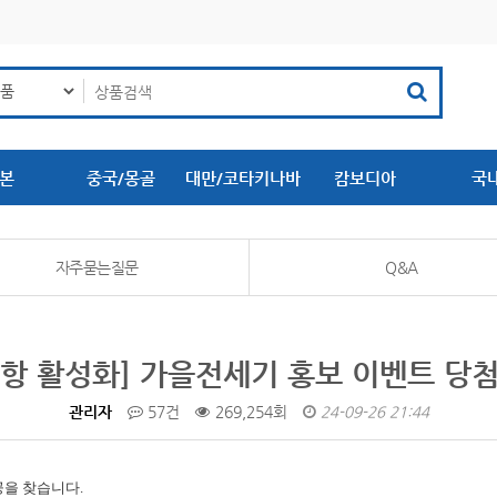
본
중국/몽골
대만/코타키나바
캄보디아
국
루
자주묻는질문
Q&A
항 활성화] 가을전세기 홍보 이벤트 당
관리자
57건
269,254회
24-09-26 21:44
공을 찾습니다.