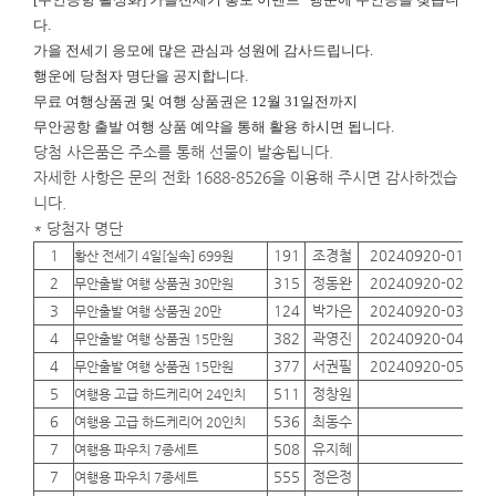
다.
가을 전세기 응모에 많은 관심과 성원에 감사드립니다.
행운에
당첨자 명단을 공지합니다.
무료 여행상품권 및 여행 상품권은 12월 31일전까지
무안공항 출발 여행 상품 예약을 통해 활용 하시면 됩니다.
당첨 사은품은 주소를 통해 선물이 발송됩니다.
자세한 사항은 문의 전화 1688-8526을 이용해 주시면 감사하겠습
니다.
* 당첨자 명단
1
191
조경철
20240920-01
01
황산 전세기 4일[실속] 699원
2
315
정동완
20240920-02
01
무안출발 여행 상품권 30만원
3
124
박가은
20240920-03
01
무안출발 여행 상품권 20만
4
382
곽영진
20240920-04
01
무안출발 여행 상품권 15만원
4
377
서권필
20240920-05
01
무안출발 여행 상품권 15만원
5
511
정창원
01
여행용 고급 하드케리어 24인치
6
536
최동수
01
여행용 고급 하드케리어 20인치
7
508
유지혜
01
여행용 파우치 7종세트
7
555
정은정
01
여행용 파우치 7종세트