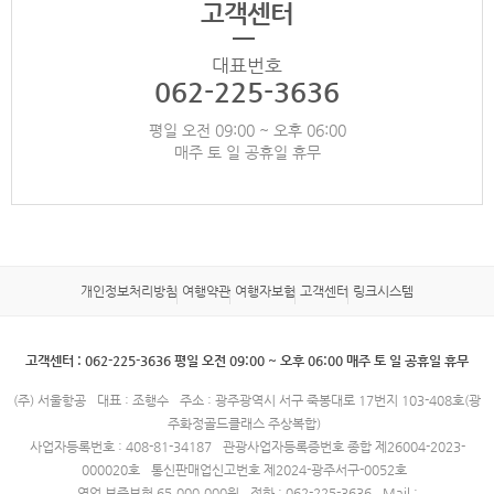
고객센터
대표번호
062-225-3636
평일 오전 09:00 ~ 오후 06:00
매주 토 일 공휴일 휴무
개인정보처리방침
여행약관
여행자보험
고객센터
링크시스템
고객센터 : 062-225-3636 평일 오전 09:00 ~ 오후 06:00 매주 토 일 공휴일 휴무
(주) 서울항공
대표 : 조행수
주소 : 광주광역시 서구 죽봉대로 17번지 103-408호(광
주화정골드클래스 주상복합)
사업자등록번호 : 408-81-34187
관광사업자등록증번호 종합 제26004-2023-
000020호
통신판매업신고번호 제2024-광주서구-0052호
영업 보증보험 65,000,000원
전화 : 062-225-3636
Mail :