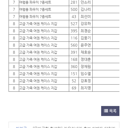
7
281
안소리
01
여행용 파우치 7종세트
7
500
김나리
01
여행용 파우치 7종세트
7
43
최선미
01
여행용 파우치 7종세트
8
527
강유하
01
고급 가죽 여권 케이스 지갑
8
395
최경순
01
고급 가죽 여권 케이스 지갑
8
116
김웅기
01
고급 가죽 여권 케이스 지갑
8
560
윤주연
01
고급 가죽 여권 케이스 지갑
8
391
채호승
01
고급 가죽 여권 케이스 지갑
8
168
정대훈
01
고급 가죽 여권 케이스 지갑
8
360
장재원
01
고급 가죽 여권 케이스 지갑
8
151
임수열
01
고급 가죽 여권 케이스 지갑
8
52
강효정
01
고급 가죽 여권 케이스 지갑
8
69
최지영
01
고급 가죽 여권 케이스 지갑
목록