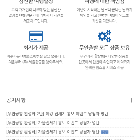
참신한 여행일정
여행에 대한 책임감
고객 개개인의 니즈에 맞는 참신한
여행이 시작하는 날부터 끝나는 날까지
일정을 여행전문가에 의해서 디자인을
책임을 지고 완벽한 여행이 되도록
제공해 드립니다.
최선을 다합니다.
최저가 제공
무안출발 모든 상품 보유
이곳저곳 여행&쇼핑하실 필요 없습니다.
무안에서 출발하는 다양한 상품을
처음부터 (주) 서울항공를 찾아주세요.
한곳에서 한번에 확인하고 예약까지
완벽한 원스톱 서비스 제공
+
공지사항
[무안공항 활성화 2탄] 여강 전세기 홍보 이벤트 당첨자 명단
[무안공항 활성화] 가을전세기 홍보 이벤트 당첨자 명단
[무안공항 활성화] 가을전세기 홍보 이벤트 당첨자 명단
57