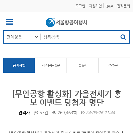
로그인
회원가입
Q&A
견적문의
공지사항
자주묻는질문
Q&A
견적문의
[무안공항 활성화] 가을전세기 홍
보 이벤트 당첨자 명단
관리자
57건
269,463회
24-09-26 21:44
[무안공항 활성화]
가을전세기 홍보 이벤트 "행운에 주인공을 찾습니