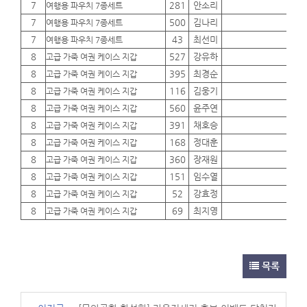
7
281
안소리
01
여행용 파우치 7종세트
7
500
김나리
01
여행용 파우치 7종세트
7
43
최선미
01
여행용 파우치 7종세트
8
527
강유하
01
고급 가죽 여권 케이스 지갑
8
395
최경순
01
고급 가죽 여권 케이스 지갑
8
116
김웅기
01
고급 가죽 여권 케이스 지갑
8
560
윤주연
01
고급 가죽 여권 케이스 지갑
8
391
채호승
01
고급 가죽 여권 케이스 지갑
8
168
정대훈
01
고급 가죽 여권 케이스 지갑
8
360
장재원
01
고급 가죽 여권 케이스 지갑
8
151
임수열
01
고급 가죽 여권 케이스 지갑
8
52
강효정
01
고급 가죽 여권 케이스 지갑
8
69
최지영
01
고급 가죽 여권 케이스 지갑
목록