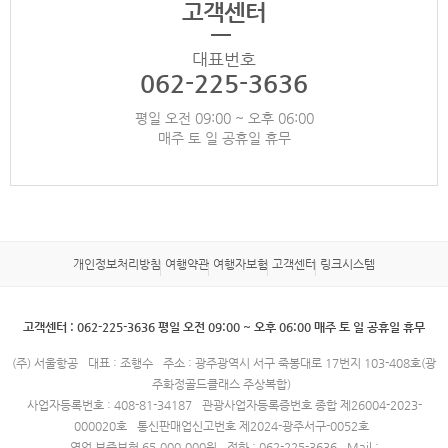
고객센터
대표번호
062-225-3636
평일 오전 09:00 ~ 오후 06:00
매주 토 일 공휴일 휴무
개인정보처리방침
여행약관
여행자보험
고객센터
링크시스템
고객센터 : 062-225-3636 평일 오전 09:00 ~ 오후 06:00 매주 토 일 공휴일 휴무
(주) 서울항공
대표 : 조행수
주소 : 광주광역시 서구 죽봉대로 17번지 103-408호(광
주화정골드클래스 주상복합)
사업자등록번호 : 408-81-34187
관광사업자등록증번호 종합 제26004-2023-
000020호
통신판매업신고번호 제2024-광주서구-0052호
영업 보증보험 65,000,000원
전화 : 062-225-3636
Mail :