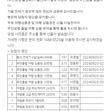
다.
가을 전세기 응모에 많은 관심과 성원에 감사드립니다.
행운에
당첨자 명단을 공지합니다.
무료 여행상품권 및 여행 상품권은 12월 31일전까지
무안공항 출발 여행 상품 예약을 통해 활용 하시면 됩니다.
당첨 사은품은 주소를 통해 선물이 발송됩니다.
자세한 사항은 문의 전화 1688-8526을 이용해 주시면 감사하겠습
니다.
* 당첨자 명단
1
191
조경철
20240920-01
01
황산 전세기 4일[실속] 699원
2
315
정동완
20240920-02
01
무안출발 여행 상품권 30만원
3
124
박가은
20240920-03
01
무안출발 여행 상품권 20만
4
382
곽영진
20240920-04
01
무안출발 여행 상품권 15만원
4
377
서권필
20240920-05
01
무안출발 여행 상품권 15만원
5
511
정창원
01
여행용 고급 하드케리어 24인치
6
536
최동수
01
여행용 고급 하드케리어 20인치
7
508
유지혜
01
여행용 파우치 7종세트
7
555
정은정
01
여행용 파우치 7종세트