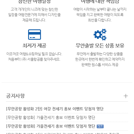
참신한 여행일정
여행에 대한 책임감
고객 개개인의 니즈에 맞는 참신한
여행이 시작하는 날부터 끝나는 날까지
일정을 여행전문가에 의해서 디자인을
책임을 지고 완벽한 여행이 되도록
제공해 드립니다.
최선을 다합니다.
최저가 제공
무안출발 모든 상품 보유
이곳저곳 여행&쇼핑하실 필요 없습니다.
무안에서 출발하는 다양한 상품을
처음부터 (주) 서울항공를 찾아주세요.
한곳에서 한번에 확인하고 예약까지
완벽한 원스톱 서비스 제공
+
공지사항
[무안공항 활성화 2탄] 여강 전세기 홍보 이벤트 당첨자 명단
[무안공항 활성화] 가을전세기 홍보 이벤트 당첨자 명단
[무안공항 활성화] 가을전세기 홍보 이벤트 당첨자 명단
57