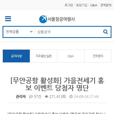
로그인
회원가입
Q&A
견적문의
공지사항
자주묻는질문
Q&A
견적문의
[무안공항 활성화] 가을전세기 홍
보 이벤트 당첨자 명단
관리자
57건
271,413회
24-09-26 21:44
[무안공항 활성화]
가을전세기 홍보 이벤트 "행운에 주인공을 찾습니