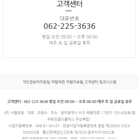
고객센터
대표번호
062-225-3636
평일 오전 09:00 ~ 오후 06:00
매주 토 일 공휴일 휴무
개인정보처리방침
여행약관
여행자보험
고객센터
링크시스템
고객센터 : 062-225-3636 평일 오전 09:00 ~ 오후 06:00 매주 토 일 공휴일 휴무
(주) 서울항공
대표 : 조행수
주소 : 광주광역시 서구 죽봉대로 17번지 103-408호(광
주화정골드클래스 주상복합)
사업자등록번호 : 408-81-34187
관광사업자등록증번호 종합 제26004-2023-
000020호
통신판매업신고번호 제2024-광주서구-0052호
영업 보증보험 65,000,000원
전화 : 062-225-3636
Mail :