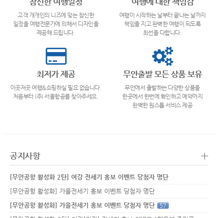
참신한 여행일정
여행에 대한 책임감
고객 개개인의 니즈에 맞는 참신한
여행이 시작하는 날부터 끝나는 날까지
일정을 여행전문가에 의해서 디자인을
책임을 지고 완벽한 여행이 되도록
제공해 드립니다.
최선을 다합니다.
최저가 제공
무안출발 모든 상품 보유
이곳저곳 여행&쇼핑하실 필요 없습니다.
무안에서 출발하는 다양한 상품을
처음부터 (주) 서울항공를 찾아주세요.
한곳에서 한번에 확인하고 예약까지
완벽한 원스톱 서비스 제공
+
공지사항
[무안공항 활성화 2탄] 여강 전세기 홍보 이벤트 당첨자 명단
[무안공항 활성화] 가을전세기 홍보 이벤트 당첨자 명단
[무안공항 활성화] 가을전세기 홍보 이벤트 당첨자 명단
57