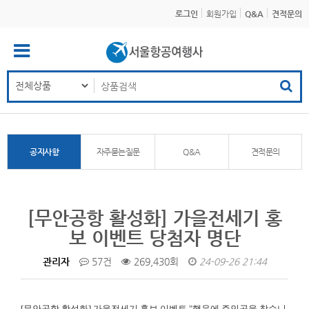
로그인
회원가입
Q&A
견적문의
공지사항
자주묻는질문
Q&A
견적문의
[무안공항 활성화] 가을전세기 홍
보 이벤트 당첨자 명단
관리자
57건
269,430회
24-09-26 21:44
[무안공항 활성화]
가을전세기 홍보 이벤트 "행운에 주인공을 찾습니