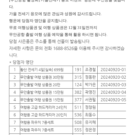
다.
가을 전세기 응모에 많은 관심과 성원에 감사드립니다.
행운에
당첨자 명단을 공지합니다.
무료 여행상품권 및 여행 상품권은 12월 31일전까지
무안공항 출발 여행 상품 예약을 통해 활용 하시면 됩니다.
당첨 사은품은 주소를 통해 선물이 발송됩니다.
자세한 사항은 문의 전화 1688-8526을 이용해 주시면 감사하겠습
니다.
* 당첨자 명단
1
191
조경철
20240920-01
01
황산 전세기 4일[실속] 699원
2
315
정동완
20240920-02
01
무안출발 여행 상품권 30만원
3
124
박가은
20240920-03
01
무안출발 여행 상품권 20만
4
382
곽영진
20240920-04
01
무안출발 여행 상품권 15만원
4
377
서권필
20240920-05
01
무안출발 여행 상품권 15만원
5
511
정창원
01
여행용 고급 하드케리어 24인치
6
536
최동수
01
여행용 고급 하드케리어 20인치
7
508
유지혜
01
여행용 파우치 7종세트
7
555
정은정
01
여행용 파우치 7종세트