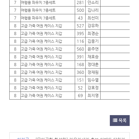
7
281
안소리
01
여행용 파우치 7종세트
7
500
김나리
01
여행용 파우치 7종세트
7
43
최선미
01
여행용 파우치 7종세트
8
527
강유하
01
고급 가죽 여권 케이스 지갑
8
395
최경순
01
고급 가죽 여권 케이스 지갑
8
116
김웅기
01
고급 가죽 여권 케이스 지갑
8
560
윤주연
01
고급 가죽 여권 케이스 지갑
8
391
채호승
01
고급 가죽 여권 케이스 지갑
8
168
정대훈
01
고급 가죽 여권 케이스 지갑
8
360
장재원
01
고급 가죽 여권 케이스 지갑
8
151
임수열
01
고급 가죽 여권 케이스 지갑
8
52
강효정
01
고급 가죽 여권 케이스 지갑
8
69
최지영
01
고급 가죽 여권 케이스 지갑
목록