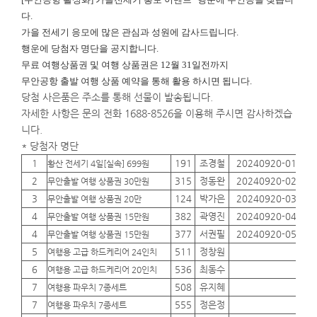
다.
가을 전세기 응모에 많은 관심과 성원에 감사드립니다.
행운에
당첨자 명단을 공지합니다.
무료 여행상품권 및 여행 상품권은 12월 31일전까지
무안공항 출발 여행 상품 예약을 통해 활용 하시면 됩니다.
당첨 사은품은 주소를 통해 선물이 발송됩니다.
자세한 사항은 문의 전화 1688-8526을 이용해 주시면 감사하겠습
니다.
* 당첨자 명단
1
191
조경철
20240920-01
01
황산 전세기 4일[실속] 699원
2
315
정동완
20240920-02
01
무안출발 여행 상품권 30만원
3
124
박가은
20240920-03
01
무안출발 여행 상품권 20만
4
382
곽영진
20240920-04
01
무안출발 여행 상품권 15만원
4
377
서권필
20240920-05
01
무안출발 여행 상품권 15만원
5
511
정창원
01
여행용 고급 하드케리어 24인치
6
536
최동수
01
여행용 고급 하드케리어 20인치
7
508
유지혜
01
여행용 파우치 7종세트
7
555
정은정
01
여행용 파우치 7종세트