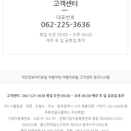
고객센터
대표번호
062-225-3636
평일 오전 09:00 ~ 오후 06:00
매주 토 일 공휴일 휴무
개인정보처리방침
여행약관
여행자보험
고객센터
링크시스템
고객센터 : 062-225-3636 평일 오전 09:00 ~ 오후 06:00 매주 토 일 공휴일 휴무
(주) 서울항공
대표 : 조행수
주소 : 광주광역시 서구 죽봉대로 17번지 103-408호(광
주화정골드클래스 주상복합)
사업자등록번호 : 408-81-34187
관광사업자등록증번호 종합 제26004-2023-
000020호
통신판매업신고번호 제2024-광주서구-0052호
영업 보증보험 65,000,000원
전화 : 062-225-3636
Mail :