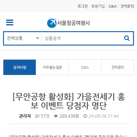
로그인
회원가입
Q&A
견적문의
공지사항
자주묻는질문
Q&A
견적문의
[무안공항 활성화] 가을전세기 홍
보 이벤트 당첨자 명단
관리자
57건
269,436회
24-09-26 21:44
[무안공항 활성화]
가을전세기 홍보 이벤트 "행운에 주인공을 찾습니