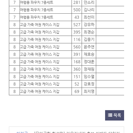
7
281
안소리
01
여행용 파우치 7종세트
7
500
김나리
01
여행용 파우치 7종세트
7
43
최선미
01
여행용 파우치 7종세트
8
527
강유하
01
고급 가죽 여권 케이스 지갑
8
395
최경순
01
고급 가죽 여권 케이스 지갑
8
116
김웅기
01
고급 가죽 여권 케이스 지갑
8
560
윤주연
01
고급 가죽 여권 케이스 지갑
8
391
채호승
01
고급 가죽 여권 케이스 지갑
8
168
정대훈
01
고급 가죽 여권 케이스 지갑
8
360
장재원
01
고급 가죽 여권 케이스 지갑
8
151
임수열
01
고급 가죽 여권 케이스 지갑
8
52
강효정
01
고급 가죽 여권 케이스 지갑
8
69
최지영
01
고급 가죽 여권 케이스 지갑
목록