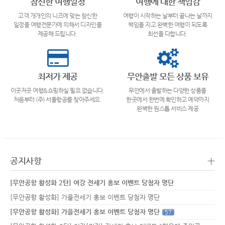
참신한 여행일정
여행에 대한 책임감
고객 개개인의 니즈에 맞는 참신한
여행이 시작하는 날부터 끝나는 날까지
일정을 여행전문가에 의해서 디자인을
책임을 지고 완벽한 여행이 되도록
제공해 드립니다.
최선을 다합니다.
최저가 제공
무안출발 모든 상품 보유
이곳저곳 여행&쇼핑하실 필요 없습니다.
무안에서 출발하는 다양한 상품을
처음부터 (주) 서울항공를 찾아주세요.
한곳에서 한번에 확인하고 예약까지
완벽한 원스톱 서비스 제공
+
공지사항
[무안공항 활성화 2탄] 여강 전세기 홍보 이벤트 당첨자 명단
[무안공항 활성화] 가을전세기 홍보 이벤트 당첨자 명단
[무안공항 활성화] 가을전세기 홍보 이벤트 당첨자 명단
57