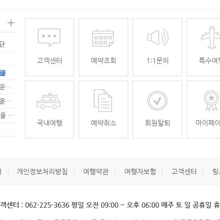
+
명단
고객센터
예약조회
1:1문의
특수여
7
[무안공항 활성화-2탄] 여강[리장] 전세기 홍보 이벤트 "행운에 주인공…
[무안공항 활성화-2탄] 여강[리장] 전세기 홍보 이벤트 "행운에 주인공…
[무안공항 활성화] 가을전세기 홍보 이벤트 "행운에 주인공을 찾습니다."
33
국내여행
예약취소
회원탈퇴
마이페
개
개인정보처리방침
여행약관
여행자보험
고객센터
링
객센터 : 062-225-3636 평일 오전 09:00 ~ 오후 06:00 매주 토 일 공휴일 