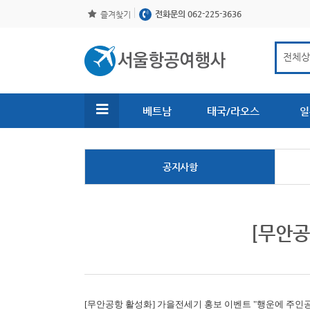
전화문의 062-225-3636
즐겨찾기
베트남
태국/라오스
일
공지사항
[무안공
[무안공항 활성화]
가을전세기 홍보 이벤트 "행운에 주인