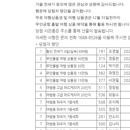
가을 전세기 응모에 많은 관심과 성원에 감사드립니다.
행운에
당첨자 명단을 공지합니다.
무료 여행상품권 및 여행 상품권은 12월 31일전까지
무안공항 출발 여행 상품 예약을 통해 활용 하시면 됩니다.
당첨 사은품은 주소를 통해 선물이 발송됩니다.
자세한 사항은 문의 전화 1688-8526을 이용해 주시면
* 당첨자 명단
1
191
조경철
20
황산 전세기 4일[실속] 699원
2
315
정동완
20
무안출발 여행 상품권 30만원
3
124
박가은
20
무안출발 여행 상품권 20만
4
382
곽영진
20
무안출발 여행 상품권 15만원
4
377
서권필
20
무안출발 여행 상품권 15만원
5
511
정창원
여행용 고급 하드케리어 24인치
6
536
최동수
여행용 고급 하드케리어 20인치
7
508
유지혜
여행용 파우치 7종세트
7
555
정은정
여행용 파우치 7종세트
7
281
안소리
여행용 파우치 7종세트
7
500
김나리
여행용 파우치 7종세트