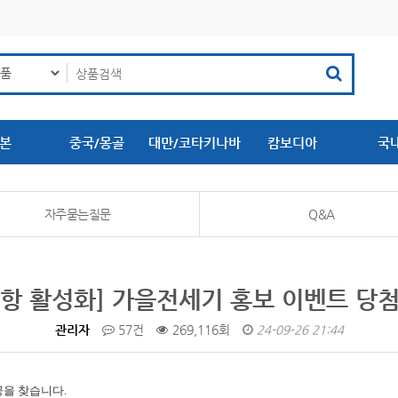
본
중국/몽골
대만/코타키나바
캄보디아
국
루
자주묻는질문
Q&A
항 활성화] 가을전세기 홍보 이벤트 당
관리자
57건
269,116회
24-09-26 21:44
공을 찾습니다.