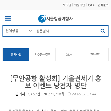
로그인
회원가입
Q&A
견적문의
공지사항
자주묻는질문
Q&A
견적문의
[무안공항 활성화] 가을전세기 홍
보 이벤트 당첨자 명단
관리자
57건
271,718회
24-09-26 21:44
[무안공항 활성화]
가을전세기 홍보 이벤트 "행운에 주인공을 찾습니