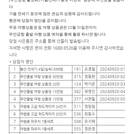
다.
가을 전세기 응모에 많은 관심과 성원에 감사드립니다.
행운에
당첨자 명단을 공지합니다.
무료 여행상품권 및 여행 상품권은 12월 31일전까지
무안공항 출발 여행 상품 예약을 통해 활용 하시면 됩니다.
당첨 사은품은 주소를 통해 선물이 발송됩니다.
자세한 사항은 문의 전화 1688-8526을 이용해 주시면 감사하겠습
니다.
* 당첨자 명단
1
191
조경철
20240920-01
01
황산 전세기 4일[실속] 699원
2
315
정동완
20240920-02
01
무안출발 여행 상품권 30만원
3
124
박가은
20240920-03
01
무안출발 여행 상품권 20만
4
382
곽영진
20240920-04
01
무안출발 여행 상품권 15만원
4
377
서권필
20240920-05
01
무안출발 여행 상품권 15만원
5
511
정창원
01
여행용 고급 하드케리어 24인치
6
536
최동수
01
여행용 고급 하드케리어 20인치
7
508
유지혜
01
여행용 파우치 7종세트
7
555
정은정
01
여행용 파우치 7종세트