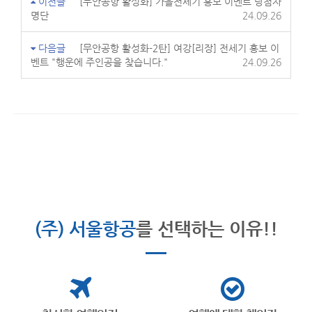
이전글
[무안공항 활성화] 가을전세기 홍보 이벤트 당첨자
명단
24.09.26
다음글
[무안공항 활성화-2탄] 여강[리장] 전세기 홍보 이
벤트 "행운에 주인공을 찾습니다."
24.09.26
(주) 서울항공
를 선택하는 이유!!