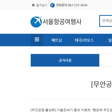
전화문의 062-225-3636
즐겨찾기
베트남
태국/라오스
일
공지사항
[무안공
[무안공항 활성화]
가을전세기 홍보 이벤트 "행운에 주인