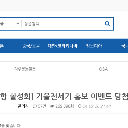
본
중국/몽골
대만/코타키나바
캄보디아
국
루
자주묻는질문
Q&A
항 활성화] 가을전세기 홍보 이벤트 당
관리자
57건
269,398회
24-09-26 21:44
공을 찾습니다.