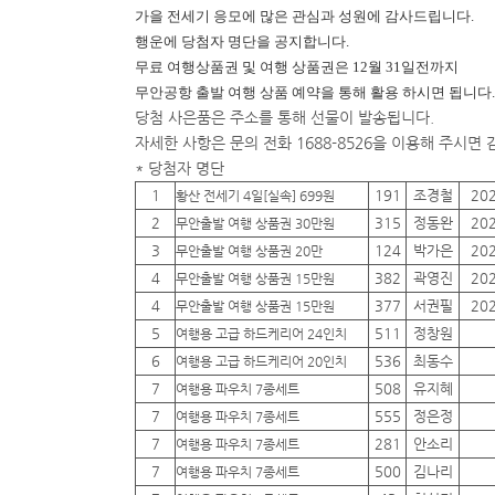
가을 전세기 응모에 많은 관심과 성원에 감사드립니다.
행운에
당첨자 명단을 공지합니다.
무료 여행상품권 및 여행 상품권은 12월 31일전까지
무안공항 출발 여행 상품 예약을 통해 활용 하시면 됩니다.
당첨 사은품은 주소를 통해 선물이 발송됩니다.
자세한 사항은 문의 전화 1688-8526을 이용해 주시면
* 당첨자 명단
1
191
조경철
20
황산 전세기 4일[실속] 699원
2
315
정동완
20
무안출발 여행 상품권 30만원
3
124
박가은
20
무안출발 여행 상품권 20만
4
382
곽영진
20
무안출발 여행 상품권 15만원
4
377
서권필
20
무안출발 여행 상품권 15만원
5
511
정창원
여행용 고급 하드케리어 24인치
6
536
최동수
여행용 고급 하드케리어 20인치
7
508
유지혜
여행용 파우치 7종세트
7
555
정은정
여행용 파우치 7종세트
7
281
안소리
여행용 파우치 7종세트
7
500
김나리
여행용 파우치 7종세트