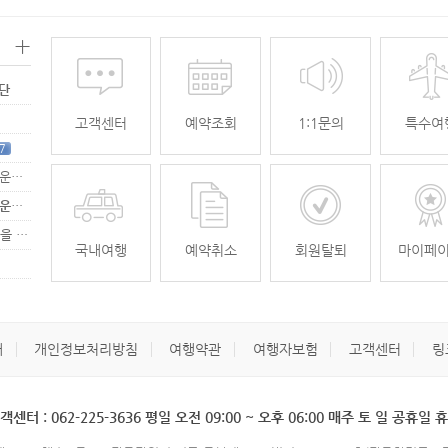
+
명단
고객센터
예약조회
1:1문의
특수여
7
[무안공항 활성화-2탄] 여강[리장] 전세기 홍보 이벤트 "행운에 주인공…
[무안공항 활성화-2탄] 여강[리장] 전세기 홍보 이벤트 "행운에 주인공…
[무안공항 활성화] 가을전세기 홍보 이벤트 "행운에 주인공을 찾습니다."
33
국내여행
예약취소
회원탈퇴
마이페
개
개인정보처리방침
여행약관
여행자보험
고객센터
링
객센터 : 062-225-3636 평일 오전 09:00 ~ 오후 06:00 매주 토 일 공휴일 