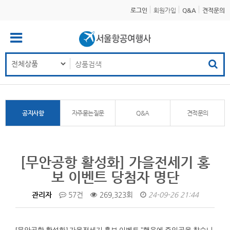
로그인
회원가입
Q&A
견적문의
공지사항
자주묻는질문
Q&A
견적문의
[무안공항 활성화] 가을전세기 홍
보 이벤트 당첨자 명단
관리자
57건
269,323회
24-09-26 21:44
[무안공항 활성화]
가을전세기 홍보 이벤트 "행운에 주인공을 찾습니