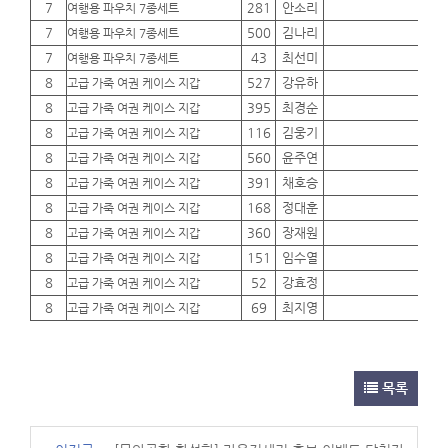
7
281
안소리
01
여행용 파우치 7종세트
7
500
김나리
01
여행용 파우치 7종세트
7
43
최선미
01
여행용 파우치 7종세트
8
527
강유하
01
고급 가죽 여권 케이스 지갑
8
395
최경순
01
고급 가죽 여권 케이스 지갑
8
116
김웅기
01
고급 가죽 여권 케이스 지갑
8
560
윤주연
01
고급 가죽 여권 케이스 지갑
8
391
채호승
01
고급 가죽 여권 케이스 지갑
8
168
정대훈
01
고급 가죽 여권 케이스 지갑
8
360
장재원
01
고급 가죽 여권 케이스 지갑
8
151
임수열
01
고급 가죽 여권 케이스 지갑
8
52
강효정
01
고급 가죽 여권 케이스 지갑
8
69
최지영
01
고급 가죽 여권 케이스 지갑
목록