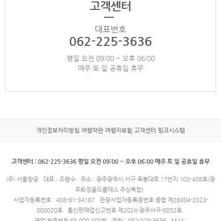
고객센터
대표번호
062-225-3636
평일 오전 09:00 ~ 오후 06:00
매주 토 일 공휴일 휴무
개인정보처리방침
여행약관
여행자보험
고객센터
링크시스템
고객센터 : 062-225-3636 평일 오전 09:00 ~ 오후 06:00 매주 토 일 공휴일 휴무
(주) 서울항공
대표 : 조행수
주소 : 광주광역시 서구 죽봉대로 17번지 103-408호(광
주화정골드클래스 주상복합)
사업자등록번호 : 408-81-34187
관광사업자등록증번호 종합 제26004-2023-
000020호
통신판매업신고번호 제2024-광주서구-0052호
영업 보증보험 65,000,000원
전화 : 062-225-3636
Mail :