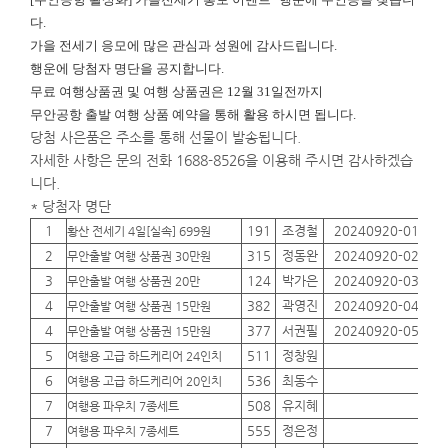
다.
가을 전세기 응모에 많은 관심과 성원에 감사드립니다.
행운에
당첨자 명단을 공지합니다.
무료 여행상품권 및 여행 상품권은 12월 31일전까지
무안공항 출발 여행 상품 예약을 통해 활용 하시면 됩니다.
당첨 사은품은 주소를 통해 선물이 발송됩니다.
자세한 사항은 문의 전화 1688-8526을 이용해 주시면 감사하겠습
니다.
* 당첨자 명단
1
191
조경철
20240920-01
01
황산 전세기 4일[실속] 699원
2
315
정동완
20240920-02
01
무안출발 여행 상품권 30만원
3
124
박가은
20240920-03
01
무안출발 여행 상품권 20만
4
382
곽영진
20240920-04
01
무안출발 여행 상품권 15만원
4
377
서권필
20240920-05
01
무안출발 여행 상품권 15만원
5
511
정창원
01
여행용 고급 하드케리어 24인치
6
536
최동수
01
여행용 고급 하드케리어 20인치
7
508
유지혜
01
여행용 파우치 7종세트
7
555
정은정
01
여행용 파우치 7종세트