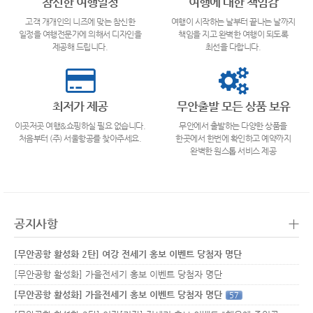
참신한 여행일정
여행에 대한 책임감
고객 개개인의 니즈에 맞는 참신한
여행이 시작하는 날부터 끝나는 날까지
일정을 여행전문가에 의해서 디자인을
책임을 지고 완벽한 여행이 되도록
제공해 드립니다.
최선을 다합니다.
최저가 제공
무안출발 모든 상품 보유
이곳저곳 여행&쇼핑하실 필요 없습니다.
무안에서 출발하는 다양한 상품을
처음부터 (주) 서울항공를 찾아주세요.
한곳에서 한번에 확인하고 예약까지
완벽한 원스톱 서비스 제공
+
공지사항
[무안공항 활성화 2탄] 여강 전세기 홍보 이벤트 당첨자 명단
[무안공항 활성화] 가을전세기 홍보 이벤트 당첨자 명단
[무안공항 활성화] 가을전세기 홍보 이벤트 당첨자 명단
57