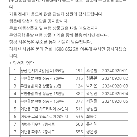
다.
가을 전세기 응모에 많은 관심과 성원에 감사드립니다.
행운에
당첨자 명단을 공지합니다.
무료 여행상품권 및 여행 상품권은 12월 31일전까지
무안공항 출발 여행 상품 예약을 통해 활용 하시면 됩니다.
당첨 사은품은 주소를 통해 선물이 발송됩니다.
자세한 사항은 문의 전화 1688-8526을 이용해 주시면 감사하겠습
니다.
* 당첨자 명단
1
191
조경철
20240920-01
01
황산 전세기 4일[실속] 699원
2
315
정동완
20240920-02
01
무안출발 여행 상품권 30만원
3
124
박가은
20240920-03
01
무안출발 여행 상품권 20만
4
382
곽영진
20240920-04
01
무안출발 여행 상품권 15만원
4
377
서권필
20240920-05
01
무안출발 여행 상품권 15만원
5
511
정창원
01
여행용 고급 하드케리어 24인치
6
536
최동수
01
여행용 고급 하드케리어 20인치
7
508
유지혜
01
여행용 파우치 7종세트
7
555
정은정
01
여행용 파우치 7종세트