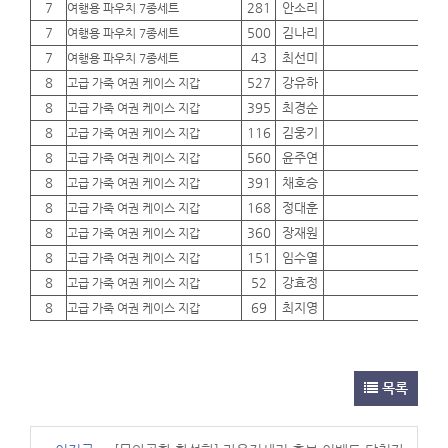
7
281
안소리
01
여행용 파우치 7종세트
7
500
김나리
01
여행용 파우치 7종세트
7
43
최선미
01
여행용 파우치 7종세트
8
527
강유하
01
고급 가죽 여권 케이스 지갑
8
395
최경순
01
고급 가죽 여권 케이스 지갑
8
116
김웅기
01
고급 가죽 여권 케이스 지갑
8
560
윤주연
01
고급 가죽 여권 케이스 지갑
8
391
채호승
01
고급 가죽 여권 케이스 지갑
8
168
정대훈
01
고급 가죽 여권 케이스 지갑
8
360
장재원
01
고급 가죽 여권 케이스 지갑
8
151
임수열
01
고급 가죽 여권 케이스 지갑
8
52
강효정
01
고급 가죽 여권 케이스 지갑
8
69
최지영
01
고급 가죽 여권 케이스 지갑
목록