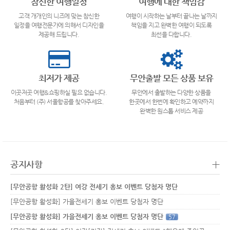
참신한 여행일정
여행에 대한 책임감
고객 개개인의 니즈에 맞는 참신한
여행이 시작하는 날부터 끝나는 날까지
일정을 여행전문가에 의해서 디자인을
책임을 지고 완벽한 여행이 되도록
제공해 드립니다.
최선을 다합니다.
최저가 제공
무안출발 모든 상품 보유
이곳저곳 여행&쇼핑하실 필요 없습니다.
무안에서 출발하는 다양한 상품을
처음부터 (주) 서울항공를 찾아주세요.
한곳에서 한번에 확인하고 예약까지
완벽한 원스톱 서비스 제공
+
공지사항
[무안공항 활성화 2탄] 여강 전세기 홍보 이벤트 당첨자 명단
[무안공항 활성화] 가을전세기 홍보 이벤트 당첨자 명단
[무안공항 활성화] 가을전세기 홍보 이벤트 당첨자 명단
57