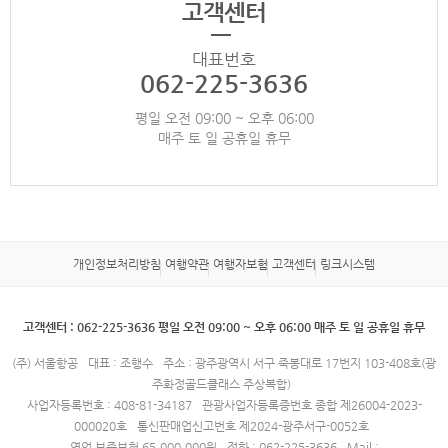
고객센터
대표번호
062-225-3636
평일 오전 09:00 ~ 오후 06:00
매주 토 일 공휴일 휴무
개인정보처리방침
여행약관
여행자보험
고객센터
링크시스템
고객센터 : 062-225-3636 평일 오전 09:00 ~ 오후 06:00 매주 토 일 공휴일 휴무
(주) 서울항공
대표 : 조행수
주소 : 광주광역시 서구 죽봉대로 17번지 103-408호(광
주화정골드클래스 주상복합)
사업자등록번호 : 408-81-34187
관광사업자등록증번호 종합 제26004-2023-
000020호
통신판매업신고번호 제2024-광주서구-0052호
영업 보증보험 65,000,000원
전화 : 062-225-3636
Mail :