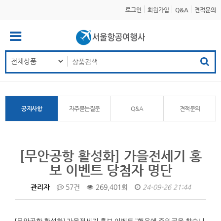
로그인
회원가입
Q&A
견적문의
공지사항
자주묻는질문
Q&A
견적문의
[무안공항 활성화] 가을전세기 홍
보 이벤트 당첨자 명단
관리자
57건
269,401회
24-09-26 21:44
[무안공항 활성화]
가을전세기 홍보 이벤트 "행운에 주인공을 찾습니