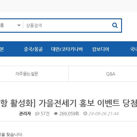
본
중국/몽골
대만/코타키나바
캄보디아
국
루
자주묻는질문
Q&A
항 활성화] 가을전세기 홍보 이벤트 당
관리자
57건
269,059회
24-09-26 21:44
공을 찾습니다.