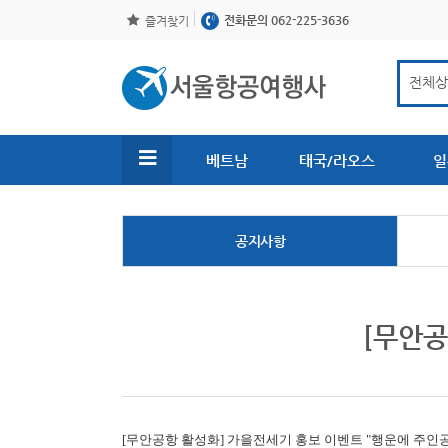
전화문의 062-225-3636
즐겨찾기
베트남
태국/라오스
일
공지사항
[무안공
[무안공항 활성화]
가을전세기 홍보 이벤트 "행운에 주인