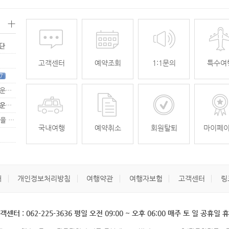
+
명단
고객센터
예약조회
1:1문의
특수여
7
[무안공항 활성화-2탄] 여강[리장] 전세기 홍보 이벤트 "행운에 주인공…
[무안공항 활성화-2탄] 여강[리장] 전세기 홍보 이벤트 "행운에 주인공…
[무안공항 활성화] 가을전세기 홍보 이벤트 "행운에 주인공을 찾습니다."
33
국내여행
예약취소
회원탈퇴
마이페
개
개인정보처리방침
여행약관
여행자보험
고객센터
링
객센터 : 062-225-3636 평일 오전 09:00 ~ 오후 06:00 매주 토 일 공휴일 