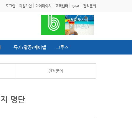
로그인
회원가입
마이페이지
고객센터
Q&A
견적문의
내
특가/항공/에어텔
크루즈
견적문의
첨자 명단