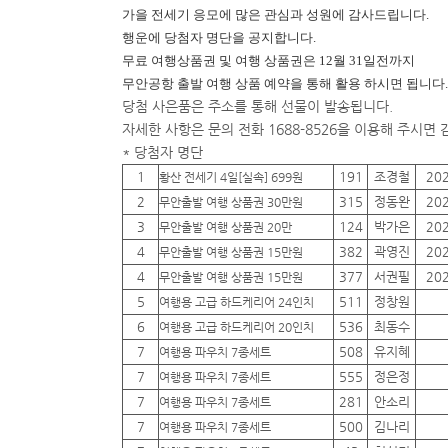
가을 전세기 응모에 많은 관심과 성원에 감사드립니다.
행운에
당첨자 명단을 공지합니다.
무료 여행상품권 및 여행 상품권은 12월 31일전까지
무안공항 출발 여행 상품 예약을 통해 활용 하시면 됩니다.
당첨 사은품은 주소를 통해 선물이 발송됩니다.
자세한 사항은 문의 전화 1688-8526을 이용해 주시면
* 당첨자 명단
1
191
조경철
20
황산 전세기 4일[실속] 699원
2
315
정동완
20
무안출발 여행 상품권 30만원
3
124
박가은
20
무안출발 여행 상품권 20만
4
382
곽영진
20
무안출발 여행 상품권 15만원
4
377
서권필
20
무안출발 여행 상품권 15만원
5
511
정창원
여행용 고급 하드케리어 24인치
6
536
최동수
여행용 고급 하드케리어 20인치
7
508
유지혜
여행용 파우치 7종세트
7
555
정은정
여행용 파우치 7종세트
7
281
안소리
여행용 파우치 7종세트
7
500
김나리
여행용 파우치 7종세트