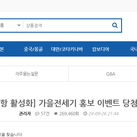
본
중국/몽골
대만/코타키나바
캄보디아
국
루
자주묻는질문
Q&A
항 활성화] 가을전세기 홍보 이벤트 당
관리자
57건
269,460회
24-09-26 21:44
공을 찾습니다.