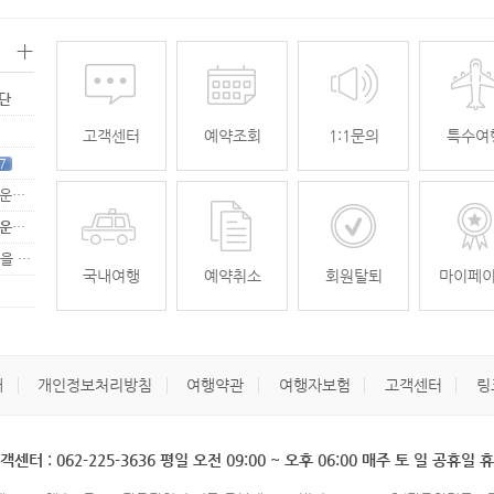
+
명단
고객센터
예약조회
1:1문의
특수여
7
[무안공항 활성화-2탄] 여강[리장] 전세기 홍보 이벤트 "행운에 주인공…
[무안공항 활성화-2탄] 여강[리장] 전세기 홍보 이벤트 "행운에 주인공…
[무안공항 활성화] 가을전세기 홍보 이벤트 "행운에 주인공을 찾습니다."
33
국내여행
예약취소
회원탈퇴
마이페
개
개인정보처리방침
여행약관
여행자보험
고객센터
링
객센터 : 062-225-3636 평일 오전 09:00 ~ 오후 06:00 매주 토 일 공휴일 