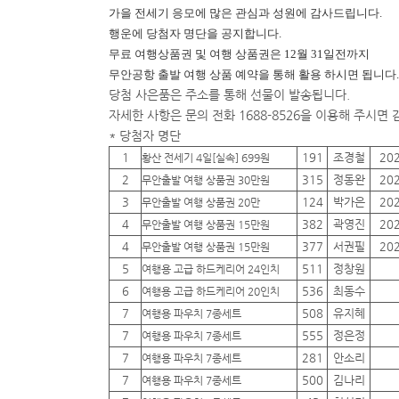
가을 전세기 응모에 많은 관심과 성원에 감사드립니다.
행운에
당첨자 명단을 공지합니다.
무료 여행상품권 및 여행 상품권은 12월 31일전까지
무안공항 출발 여행 상품 예약을 통해 활용 하시면 됩니다.
당첨 사은품은 주소를 통해 선물이 발송됩니다.
자세한 사항은 문의 전화 1688-8526을 이용해 주시면
* 당첨자 명단
1
191
조경철
20
황산 전세기 4일[실속] 699원
2
315
정동완
20
무안출발 여행 상품권 30만원
3
124
박가은
20
무안출발 여행 상품권 20만
4
382
곽영진
20
무안출발 여행 상품권 15만원
4
377
서권필
20
무안출발 여행 상품권 15만원
5
511
정창원
여행용 고급 하드케리어 24인치
6
536
최동수
여행용 고급 하드케리어 20인치
7
508
유지혜
여행용 파우치 7종세트
7
555
정은정
여행용 파우치 7종세트
7
281
안소리
여행용 파우치 7종세트
7
500
김나리
여행용 파우치 7종세트