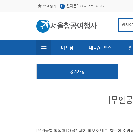
전화문의 062-225-3636
즐겨찾기
베트남
태국/라오스
일
공지사항
[무안공
[무안공항 활성화]
가을전세기 홍보 이벤트 "행운에 주인