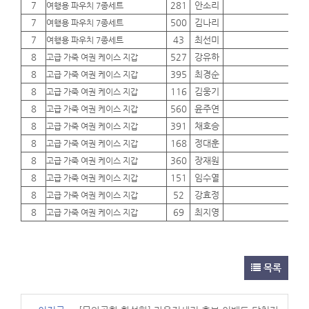
7
281
안소리
01
여행용 파우치 7종세트
7
500
김나리
01
여행용 파우치 7종세트
7
43
최선미
01
여행용 파우치 7종세트
8
527
강유하
01
고급 가죽 여권 케이스 지갑
8
395
최경순
01
고급 가죽 여권 케이스 지갑
8
116
김웅기
01
고급 가죽 여권 케이스 지갑
8
560
윤주연
01
고급 가죽 여권 케이스 지갑
8
391
채호승
01
고급 가죽 여권 케이스 지갑
8
168
정대훈
01
고급 가죽 여권 케이스 지갑
8
360
장재원
01
고급 가죽 여권 케이스 지갑
8
151
임수열
01
고급 가죽 여권 케이스 지갑
8
52
강효정
01
고급 가죽 여권 케이스 지갑
8
69
최지영
01
고급 가죽 여권 케이스 지갑
목록