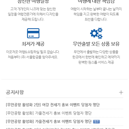
참신한 여행일정
여행에 대한 책임감
고객 개개인의 니즈에 맞는 참신한
여행이 시작하는 날부터 끝나는 날까지
일정을 여행전문가에 의해서 디자인을
책임을 지고 완벽한 여행이 되도록
제공해 드립니다.
최선을 다합니다.
최저가 제공
무안출발 모든 상품 보유
이곳저곳 여행&쇼핑하실 필요 없습니다.
무안에서 출발하는 다양한 상품을
처음부터 (주) 서울항공를 찾아주세요.
한곳에서 한번에 확인하고 예약까지
완벽한 원스톱 서비스 제공
+
공지사항
[무안공항 활성화 2탄] 여강 전세기 홍보 이벤트 당첨자 명단
[무안공항 활성화] 가을전세기 홍보 이벤트 당첨자 명단
[무안공항 활성화] 가을전세기 홍보 이벤트 당첨자 명단
57