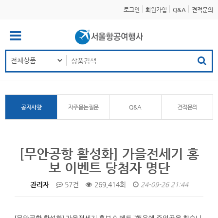
로그인
회원가입
Q&A
견적문의
공지사항
자주묻는질문
Q&A
견적문의
[무안공항 활성화] 가을전세기 홍
보 이벤트 당첨자 명단
관리자
57건
269,414회
24-09-26 21:44
[무안공항 활성화]
가을전세기 홍보 이벤트 "행운에 주인공을 찾습니