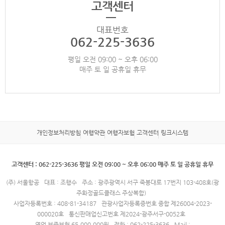
고객센터
대표번호
062-225-3636
평일 오전 09:00 ~ 오후 06:00
매주 토 일 공휴일 휴무
개인정보처리방침
여행약관
여행자보험
고객센터
링크시스템
고객센터 : 062-225-3636 평일 오전 09:00 ~ 오후 06:00 매주 토 일 공휴일 휴무
(주) 서울항공
대표 : 조행수
주소 : 광주광역시 서구 죽봉대로 17번지 103-408호(광
주화정골드클래스 주상복합)
사업자등록번호 : 408-81-34187
관광사업자등록증번호 종합 제26004-2023-
000020호
통신판매업신고번호 제2024-광주서구-0052호
영업 보증보험 65,000,000원
전화 : 062-225-3636
Mail :