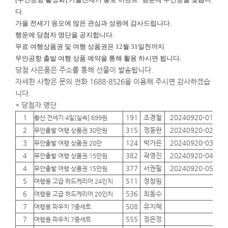
다.
가을 전세기 응모에 많은 관심과 성원에 감사드립니다.
행운에
당첨자 명단을 공지합니다.
무료 여행상품권 및 여행 상품권은 12월 31일전까지
무안공항 출발 여행 상품 예약을 통해 활용 하시면 됩니다.
당첨 사은품은 주소를 통해 선물이 발송됩니다.
자세한 사항은 문의 전화 1688-8526을 이용해 주시면 감사하겠습
니다.
* 당첨자 명단
1
191
조경철
20240920-01
01
황산 전세기 4일[실속] 699원
2
315
정동완
20240920-02
01
무안출발 여행 상품권 30만원
3
124
박가은
20240920-03
01
무안출발 여행 상품권 20만
4
382
곽영진
20240920-04
01
무안출발 여행 상품권 15만원
4
377
서권필
20240920-05
01
무안출발 여행 상품권 15만원
5
511
정창원
01
여행용 고급 하드케리어 24인치
6
536
최동수
01
여행용 고급 하드케리어 20인치
7
508
유지혜
01
여행용 파우치 7종세트
7
555
정은정
01
여행용 파우치 7종세트