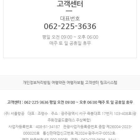
고객센터
대표번호
062-225-3636
평일 오전 09:00 ~ 오후 06:00
매주 토 일 공휴일 휴무
개인정보처리방침
여행약관
여행자보험
고객센터
링크시스템
고객센터 : 062-225-3636 평일 오전 09:00 ~ 오후 06:00 매주 토 일 공휴일 휴무
(주) 서울항공
대표 : 조행수
주소 : 광주광역시 서구 죽봉대로 17번지 103-408호(광
주화정골드클래스 주상복합)
사업자등록번호 : 408-81-34187
관광사업자등록증번호 종합 제26004-2023-
000020호
통신판매업신고번호 제2024-광주서구-0052호
영업 보증보험 65,000,000원
전화 : 062-225-3636
Mail :