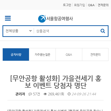
로그인
회원가입
Q&A
견적문의
공지사항
자주묻는질문
Q&A
견적문의
[무안공항 활성화] 가을전세기 홍
보 이벤트 당첨자 명단
관리자
57건
269,461회
24-09-26 21:44
[무안공항 활성화]
가을전세기 홍보 이벤트 "행운에 주인공을 찾습니