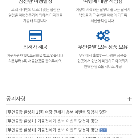
참신한 여행일정
여행에 대한 책임감
고객 개개인의 니즈에 맞는 참신한
여행이 시작하는 날부터 끝나는 날까지
일정을 여행전문가에 의해서 디자인을
책임을 지고 완벽한 여행이 되도록
제공해 드립니다.
최선을 다합니다.
최저가 제공
무안출발 모든 상품 보유
이곳저곳 여행&쇼핑하실 필요 없습니다.
무안에서 출발하는 다양한 상품을
처음부터 (주) 서울항공를 찾아주세요.
한곳에서 한번에 확인하고 예약까지
완벽한 원스톱 서비스 제공
+
공지사항
[무안공항 활성화 2탄] 여강 전세기 홍보 이벤트 당첨자 명단
[무안공항 활성화] 가을전세기 홍보 이벤트 당첨자 명단
[무안공항 활성화] 가을전세기 홍보 이벤트 당첨자 명단
57