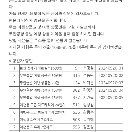
다.
가을 전세기 응모에 많은 관심과 성원에 감사드립니다.
행운에
당첨자 명단을 공지합니다.
무료 여행상품권 및 여행 상품권은 12월 31일전까지
무안공항 출발 여행 상품 예약을 통해 활용 하시면 됩니다.
당첨 사은품은 주소를 통해 선물이 발송됩니다.
자세한 사항은 문의 전화 1688-8526을 이용해 주시면 감사하겠습
니다.
* 당첨자 명단
1
191
조경철
20240920-01
01
황산 전세기 4일[실속] 699원
2
315
정동완
20240920-02
01
무안출발 여행 상품권 30만원
3
124
박가은
20240920-03
01
무안출발 여행 상품권 20만
4
382
곽영진
20240920-04
01
무안출발 여행 상품권 15만원
4
377
서권필
20240920-05
01
무안출발 여행 상품권 15만원
5
511
정창원
01
여행용 고급 하드케리어 24인치
6
536
최동수
01
여행용 고급 하드케리어 20인치
7
508
유지혜
01
여행용 파우치 7종세트
7
555
정은정
01
여행용 파우치 7종세트