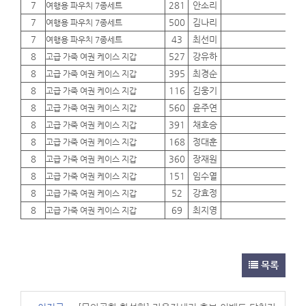
7
281
안소리
01
여행용 파우치 7종세트
7
500
김나리
01
여행용 파우치 7종세트
7
43
최선미
01
여행용 파우치 7종세트
8
527
강유하
01
고급 가죽 여권 케이스 지갑
8
395
최경순
01
고급 가죽 여권 케이스 지갑
8
116
김웅기
01
고급 가죽 여권 케이스 지갑
8
560
윤주연
01
고급 가죽 여권 케이스 지갑
8
391
채호승
01
고급 가죽 여권 케이스 지갑
8
168
정대훈
01
고급 가죽 여권 케이스 지갑
8
360
장재원
01
고급 가죽 여권 케이스 지갑
8
151
임수열
01
고급 가죽 여권 케이스 지갑
8
52
강효정
01
고급 가죽 여권 케이스 지갑
8
69
최지영
01
고급 가죽 여권 케이스 지갑
목록