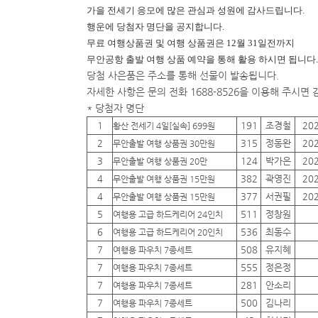
가을 전세기 응모에 많은 관심과 성원에 감사드립니다.
행운에
당첨자 명단을 공지합니다.
무료 여행상품권 및 여행 상품권은 12월 31일전까지
무안공항 출발 여행 상품 예약을 통해 활용 하시면 됩니다.
당첨 사은품은 주소를 통해 선물이 발송됩니다.
자세한 사항은 문의 전화 1688-8526을 이용해 주시면
* 당첨자 명단
1
191
조경철
20
황산 전세기 4일[실속] 699원
2
315
정동완
20
무안출발 여행 상품권 30만원
3
124
박가은
20
무안출발 여행 상품권 20만
4
382
곽영진
20
무안출발 여행 상품권 15만원
4
377
서권필
20
무안출발 여행 상품권 15만원
5
511
정창원
여행용 고급 하드케리어 24인치
6
536
최동수
여행용 고급 하드케리어 20인치
7
508
유지혜
여행용 파우치 7종세트
7
555
정은정
여행용 파우치 7종세트
7
281
안소리
여행용 파우치 7종세트
7
500
김나리
여행용 파우치 7종세트