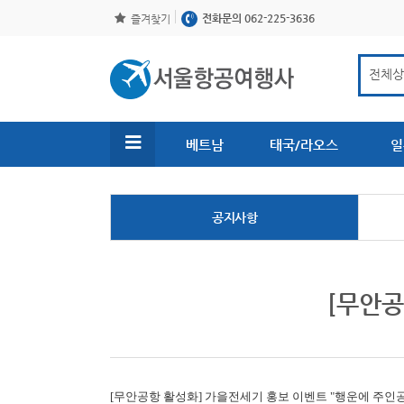
전화문의 062-225-3636
즐겨찾기
베트남
태국/라오스
일
공지사항
[무안공
[무안공항 활성화]
가을전세기 홍보 이벤트 "행운에 주인