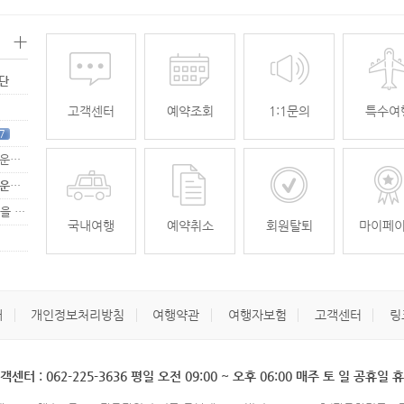
+
명단
고객센터
예약조회
1:1문의
특수여
7
[무안공항 활성화-2탄] 여강[리장] 전세기 홍보 이벤트 "행운에 주인공…
[무안공항 활성화-2탄] 여강[리장] 전세기 홍보 이벤트 "행운에 주인공…
[무안공항 활성화] 가을전세기 홍보 이벤트 "행운에 주인공을 찾습니다."
33
국내여행
예약취소
회원탈퇴
마이페
개
개인정보처리방침
여행약관
여행자보험
고객센터
링
객센터 : 062-225-3636 평일 오전 09:00 ~ 오후 06:00 매주 토 일 공휴일 