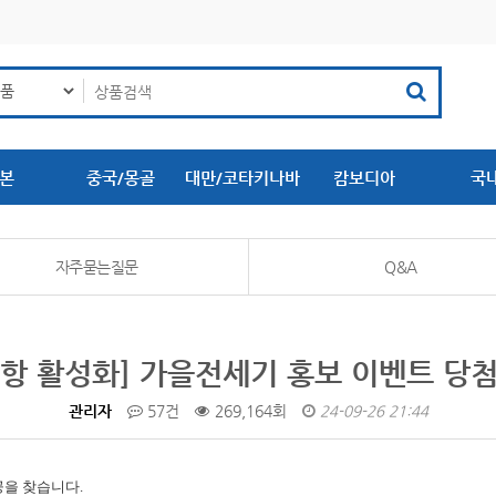
본
중국/몽골
대만/코타키나바
캄보디아
국
루
자주묻는질문
Q&A
항 활성화] 가을전세기 홍보 이벤트 당
관리자
57건
269,164회
24-09-26 21:44
공을 찾습니다.