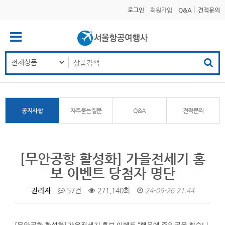
로그인
회원가입
Q&A
견적문의
공지사항
자주묻는질문
Q&A
견적문의
[무안공항 활성화] 가을전세기 홍
보 이벤트 당첨자 명단
관리자
57건
271,140회
24-09-26 21:44
[무안공항 활성화]
가을전세기 홍보 이벤트 "행운에 주인공을 찾습니