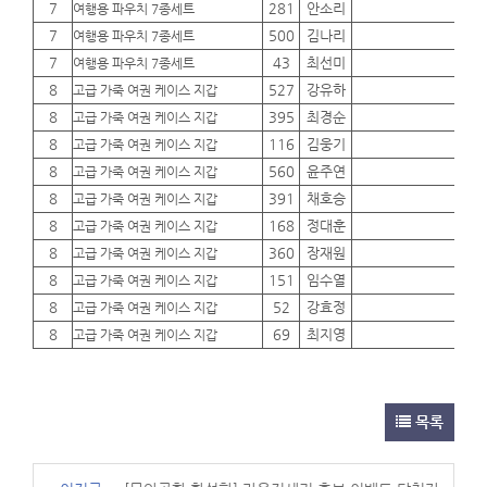
7
281
안소리
01
여행용 파우치 7종세트
7
500
김나리
01
여행용 파우치 7종세트
7
43
최선미
01
여행용 파우치 7종세트
8
527
강유하
01
고급 가죽 여권 케이스 지갑
8
395
최경순
01
고급 가죽 여권 케이스 지갑
8
116
김웅기
01
고급 가죽 여권 케이스 지갑
8
560
윤주연
01
고급 가죽 여권 케이스 지갑
8
391
채호승
01
고급 가죽 여권 케이스 지갑
8
168
정대훈
01
고급 가죽 여권 케이스 지갑
8
360
장재원
01
고급 가죽 여권 케이스 지갑
8
151
임수열
01
고급 가죽 여권 케이스 지갑
8
52
강효정
01
고급 가죽 여권 케이스 지갑
8
69
최지영
01
고급 가죽 여권 케이스 지갑
목록