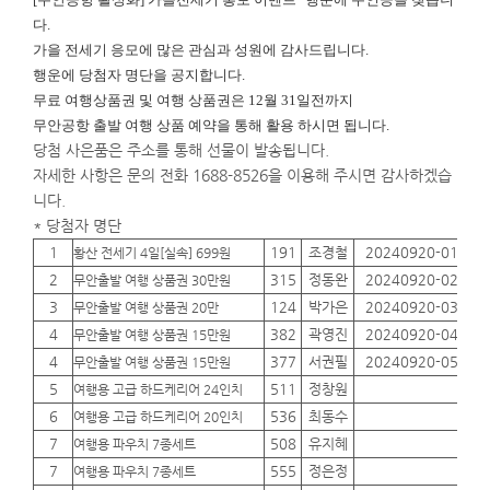
다.
가을 전세기 응모에 많은 관심과 성원에 감사드립니다.
행운에
당첨자 명단을 공지합니다.
무료 여행상품권 및 여행 상품권은 12월 31일전까지
무안공항 출발 여행 상품 예약을 통해 활용 하시면 됩니다.
당첨 사은품은 주소를 통해 선물이 발송됩니다.
자세한 사항은 문의 전화 1688-8526을 이용해 주시면 감사하겠습
니다.
* 당첨자 명단
1
191
조경철
20240920-01
01
황산 전세기 4일[실속] 699원
2
315
정동완
20240920-02
01
무안출발 여행 상품권 30만원
3
124
박가은
20240920-03
01
무안출발 여행 상품권 20만
4
382
곽영진
20240920-04
01
무안출발 여행 상품권 15만원
4
377
서권필
20240920-05
01
무안출발 여행 상품권 15만원
5
511
정창원
01
여행용 고급 하드케리어 24인치
6
536
최동수
01
여행용 고급 하드케리어 20인치
7
508
유지혜
01
여행용 파우치 7종세트
7
555
정은정
01
여행용 파우치 7종세트