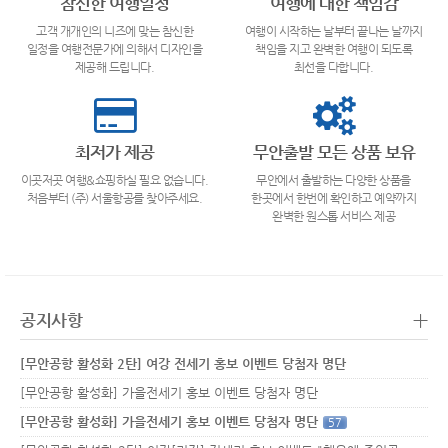
참신한 여행일정
여행에 대한 책임감
고객 개개인의 니즈에 맞는 참신한
여행이 시작하는 날부터 끝나는 날까지
일정을 여행전문가에 의해서 디자인을
책임을 지고 완벽한 여행이 되도록
제공해 드립니다.
최선을 다합니다.
최저가 제공
무안출발 모든 상품 보유
이곳저곳 여행&쇼핑하실 필요 없습니다.
무안에서 출발하는 다양한 상품을
처음부터 (주) 서울항공를 찾아주세요.
한곳에서 한번에 확인하고 예약까지
완벽한 원스톱 서비스 제공
+
공지사항
[무안공항 활성화 2탄] 여강 전세기 홍보 이벤트 당첨자 명단
[무안공항 활성화] 가을전세기 홍보 이벤트 당첨자 명단
[무안공항 활성화] 가을전세기 홍보 이벤트 당첨자 명단
57