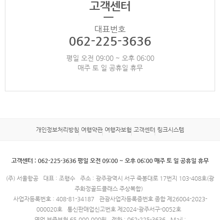
고객센터
대표번호
062-225-3636
평일 오전 09:00 ~ 오후 06:00
매주 토 일 공휴일 휴무
개인정보처리방침
여행약관
여행자보험
고객센터
링크시스템
고객센터 : 062-225-3636 평일 오전 09:00 ~ 오후 06:00 매주 토 일 공휴일 휴무
(주) 서울항공
대표 : 조행수
주소 : 광주광역시 서구 죽봉대로 17번지 103-408호(광
주화정골드클래스 주상복합)
사업자등록번호 : 408-81-34187
관광사업자등록증번호 종합 제26004-2023-
000020호
통신판매업신고번호 제2024-광주서구-0052호
영업 보증보험 65,000,000원
전화 : 062-225-3636
Mail :