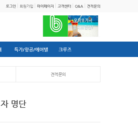
로그인
회원가입
마이페이지
고객센터
Q&A
견적문의
내
특가/항공/에어텔
크루즈
견적문의
첨자 명단