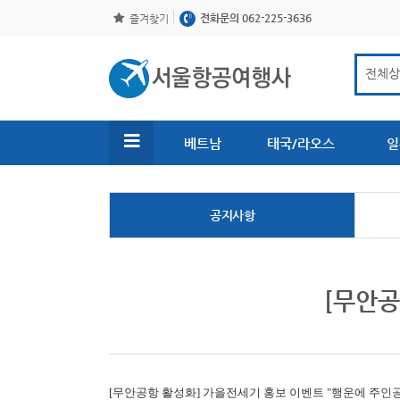
전화문의 062-225-3636
즐겨찾기
베트남
태국/라오스
일
공지사항
[무안공
[무안공항 활성화]
가을전세기 홍보 이벤트 "행운에 주인