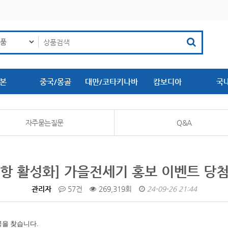
본
중국/몽골
대만/코타키나바
캄보디아
국
루
자주묻는질문
Q&A
항 활성화] 가을전세기 홍보 이벤트 당
관리자
57건
269,319회
24-09-26 21:44
공을 찾습니다.