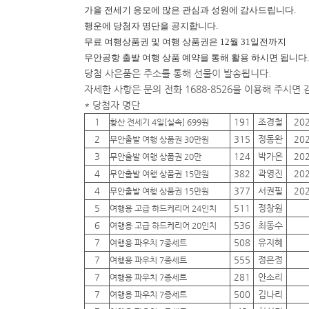
가을 전세기 응모에 많은 관심과 성원에 감사드립니다.
행운에
당첨자 명단을 공지합니다.
무료 여행상품권 및 여행 상품권은 12월 31일전까지
무안공항 출발 여행 상품 예약을 통해 활용 하시면 됩니다.
당첨 사은품은 주소를 통해 선물이 발송됩니다.
자세한 사항은 문의 전화 1688-8526을 이용해 주시면
* 당첨자 명단
1
191
조경철
20
황산 전세기 4일[실속] 699원
2
315
정동완
20
무안출발 여행 상품권 30만원
3
124
박가은
20
무안출발 여행 상품권 20만
4
382
곽영진
20
무안출발 여행 상품권 15만원
4
377
서권필
20
무안출발 여행 상품권 15만원
5
511
정창원
여행용 고급 하드케리어 24인치
6
536
최동수
여행용 고급 하드케리어 20인치
7
508
유지혜
여행용 파우치 7종세트
7
555
정은정
여행용 파우치 7종세트
7
281
안소리
여행용 파우치 7종세트
7
500
김나리
여행용 파우치 7종세트