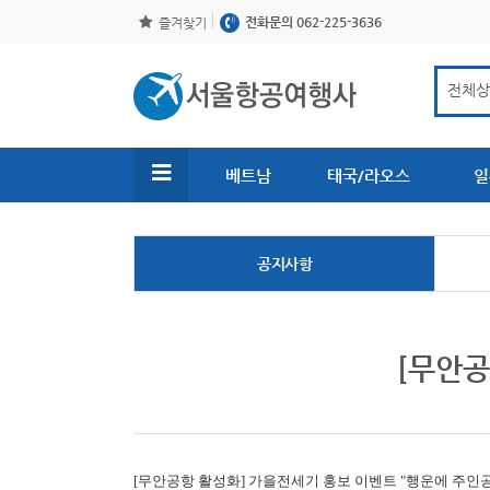
전화문의 062-225-3636
즐겨찾기
베트남
태국/라오스
일
공지사항
[무안공
[무안공항 활성화]
가을전세기 홍보 이벤트 "행운에 주인