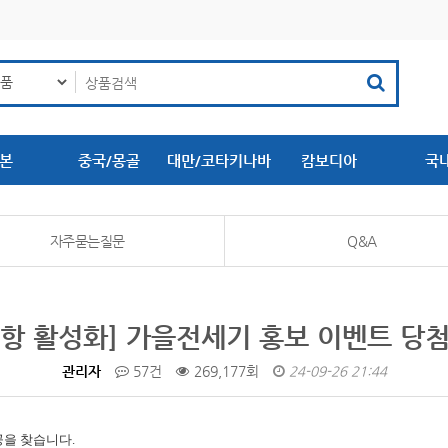
본
중국/몽골
대만/코타키나바
캄보디아
국
루
자주묻는질문
Q&A
항 활성화] 가을전세기 홍보 이벤트 당
관리자
57건
269,177회
24-09-26 21:44
공을 찾습니다.