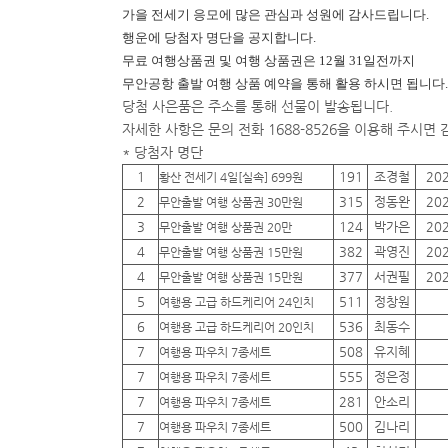
가을 전세기 응모에 많은 관심과 성원에 감사드립니다.
행운에
당첨자 명단을 공지합니다.
무료 여행상품권 및 여행 상품권은 12월 31일전까지
무안공항 출발 여행 상품 예약을 통해 활용 하시면 됩니다.
당첨 사은품은 주소를 통해 선물이 발송됩니다.
자세한 사항은 문의 전화 1688-8526을 이용해 주시면
* 당첨자 명단
1
191
조경철
20
황산 전세기 4일[실속] 699원
2
315
정동완
20
무안출발 여행 상품권 30만원
3
124
박가은
20
무안출발 여행 상품권 20만
4
382
곽영진
20
무안출발 여행 상품권 15만원
4
377
서권필
20
무안출발 여행 상품권 15만원
5
511
정창원
여행용 고급 하드케리어 24인치
6
536
최동수
여행용 고급 하드케리어 20인치
7
508
유지혜
여행용 파우치 7종세트
7
555
정은정
여행용 파우치 7종세트
7
281
안소리
여행용 파우치 7종세트
7
500
김나리
여행용 파우치 7종세트