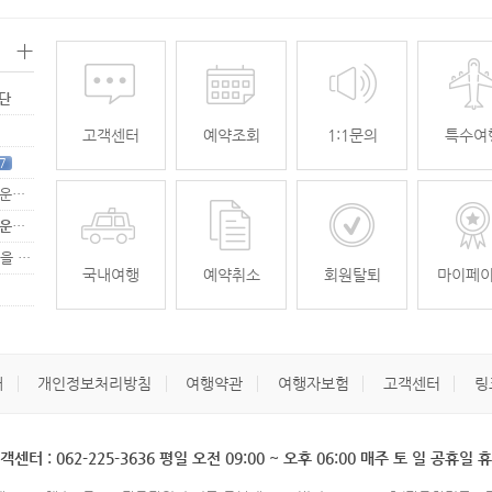
+
명단
고객센터
예약조회
1:1문의
특수여
7
[무안공항 활성화-2탄] 여강[리장] 전세기 홍보 이벤트 "행운에 주인공…
[무안공항 활성화-2탄] 여강[리장] 전세기 홍보 이벤트 "행운에 주인공…
[무안공항 활성화] 가을전세기 홍보 이벤트 "행운에 주인공을 찾습니다."
33
국내여행
예약취소
회원탈퇴
마이페
개
개인정보처리방침
여행약관
여행자보험
고객센터
링
객센터 : 062-225-3636 평일 오전 09:00 ~ 오후 06:00 매주 토 일 공휴일 