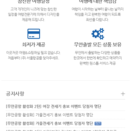
참신한 여행일정
여행에 대한 책임감
고객 개개인의 니즈에 맞는 참신한
여행이 시작하는 날부터 끝나는 날까지
일정을 여행전문가에 의해서 디자인을
책임을 지고 완벽한 여행이 되도록
제공해 드립니다.
최선을 다합니다.
최저가 제공
무안출발 모든 상품 보유
이곳저곳 여행&쇼핑하실 필요 없습니다.
무안에서 출발하는 다양한 상품을
처음부터 (주) 서울항공를 찾아주세요.
한곳에서 한번에 확인하고 예약까지
완벽한 원스톱 서비스 제공
+
공지사항
[무안공항 활성화 2탄] 여강 전세기 홍보 이벤트 당첨자 명단
[무안공항 활성화] 가을전세기 홍보 이벤트 당첨자 명단
[무안공항 활성화] 가을전세기 홍보 이벤트 당첨자 명단
57