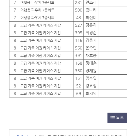
7
281
안소리
01
여행용 파우치 7종세트
7
500
김나리
01
여행용 파우치 7종세트
7
43
최선미
01
여행용 파우치 7종세트
8
527
강유하
01
고급 가죽 여권 케이스 지갑
8
395
최경순
01
고급 가죽 여권 케이스 지갑
8
116
김웅기
01
고급 가죽 여권 케이스 지갑
8
560
윤주연
01
고급 가죽 여권 케이스 지갑
8
391
채호승
01
고급 가죽 여권 케이스 지갑
8
168
정대훈
01
고급 가죽 여권 케이스 지갑
8
360
장재원
01
고급 가죽 여권 케이스 지갑
8
151
임수열
01
고급 가죽 여권 케이스 지갑
8
52
강효정
01
고급 가죽 여권 케이스 지갑
8
69
최지영
01
고급 가죽 여권 케이스 지갑
목록