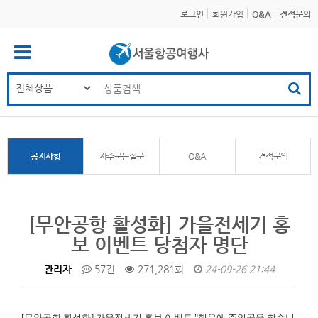
로그인
회원가입
Q&A
견적문의
공지사항
자주묻는질문
Q&A
견적문의
[무안공항 활성화] 가을전세기 홍
보 이벤트 당첨자 명단
관리자
57건
271,281회
24-09-26 21:44
[무안공항 활성화]
가을전세기 홍보 이벤트 "행운에 주인공을 찾습니