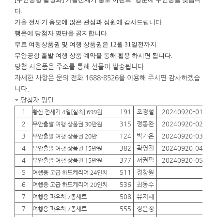
다.
가을 전세기 응모에 많은 관심과 성원에 감사드립니다.
행운에
당첨자 명단을 공지합니다.
무료 여행상품권 및 여행 상품권은 12월 31일전까지
무안공항 출발 여행 상품 예약을 통해 활용 하시면 됩니다.
당첨 사은품은 주소를 통해 선물이 발송됩니다.
자세한 사항은 문의 전화 1688-8526을 이용해 주시면 감사하겠습
니다.
* 당첨자 명단
1
191
조경철
20240920-01
01
황산 전세기 4일[실속] 699원
2
315
정동완
20240920-02
01
무안출발 여행 상품권 30만원
3
124
박가은
20240920-03
01
무안출발 여행 상품권 20만
4
382
곽영진
20240920-04
01
무안출발 여행 상품권 15만원
4
377
서권필
20240920-05
01
무안출발 여행 상품권 15만원
5
511
정창원
01
여행용 고급 하드케리어 24인치
6
536
최동수
01
여행용 고급 하드케리어 20인치
7
508
유지혜
01
여행용 파우치 7종세트
7
555
정은정
01
여행용 파우치 7종세트