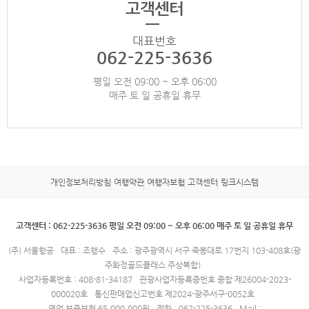
고객센터
대표번호
062-225-3636
평일 오전 09:00 ~ 오후 06:00
매주 토 일 공휴일 휴무
개인정보처리방침
여행약관
여행자보험
고객센터
링크시스템
고객센터 : 062-225-3636 평일 오전 09:00 ~ 오후 06:00 매주 토 일 공휴일 휴무
(주) 서울항공
대표 : 조행수
주소 : 광주광역시 서구 죽봉대로 17번지 103-408호(광
주화정골드클래스 주상복합)
사업자등록번호 : 408-81-34187
관광사업자등록증번호 종합 제26004-2023-
000020호
통신판매업신고번호 제2024-광주서구-0052호
영업 보증보험 65,000,000원
전화 : 062-225-3636
Mail :