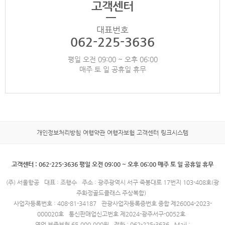
고객센터
대표번호
062-225-3636
평일 오전 09:00 ~ 오후 06:00
매주 토 일 공휴일 휴무
개인정보처리방침
여행약관
여행자보험
고객센터
링크시스템
고객센터 : 062-225-3636 평일 오전 09:00 ~ 오후 06:00 매주 토 일 공휴일 휴무
(주) 서울항공
대표 : 조행수
주소 : 광주광역시 서구 죽봉대로 17번지 103-408호(광
주화정골드클래스 주상복합)
사업자등록번호 : 408-81-34187
관광사업자등록증번호 종합 제26004-2023-
000020호
통신판매업신고번호 제2024-광주서구-0052호
영업 보증보험 65,000,000원
전화 : 062-225-3636
Mail :