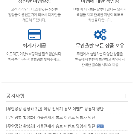
참신한 여행일정
여행에 대한 책임감
고객 개개인의 니즈에 맞는 참신한
여행이 시작하는 날부터 끝나는 날까지
일정을 여행전문가에 의해서 디자인을
책임을 지고 완벽한 여행이 되도록
제공해 드립니다.
최선을 다합니다.
최저가 제공
무안출발 모든 상품 보유
이곳저곳 여행&쇼핑하실 필요 없습니다.
무안에서 출발하는 다양한 상품을
처음부터 (주) 서울항공를 찾아주세요.
한곳에서 한번에 확인하고 예약까지
완벽한 원스톱 서비스 제공
+
공지사항
[무안공항 활성화 2탄] 여강 전세기 홍보 이벤트 당첨자 명단
[무안공항 활성화] 가을전세기 홍보 이벤트 당첨자 명단
[무안공항 활성화] 가을전세기 홍보 이벤트 당첨자 명단
57