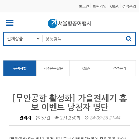
로그인
회원가입
Q&A
견적문의
공지사항
자주묻는질문
Q&A
견적문의
[무안공항 활성화] 가을전세기 홍
보 이벤트 당첨자 명단
관리자
57건
271,250회
24-09-26 21:44
[무안공항 활성화]
가을전세기 홍보 이벤트 "행운에 주인공을 찾습니