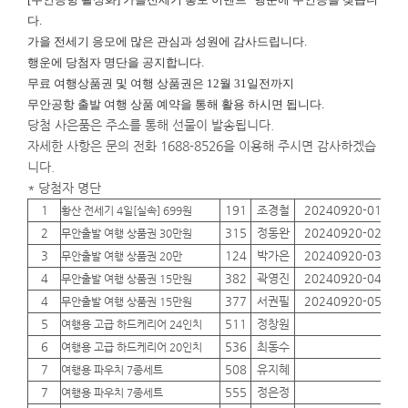
다.
가을 전세기 응모에 많은 관심과 성원에 감사드립니다.
행운에
당첨자 명단을 공지합니다.
무료 여행상품권 및 여행 상품권은 12월 31일전까지
무안공항 출발 여행 상품 예약을 통해 활용 하시면 됩니다.
당첨 사은품은 주소를 통해 선물이 발송됩니다.
자세한 사항은 문의 전화 1688-8526을 이용해 주시면 감사하겠습
니다.
* 당첨자 명단
1
191
조경철
20240920-01
01
황산 전세기 4일[실속] 699원
2
315
정동완
20240920-02
01
무안출발 여행 상품권 30만원
3
124
박가은
20240920-03
01
무안출발 여행 상품권 20만
4
382
곽영진
20240920-04
01
무안출발 여행 상품권 15만원
4
377
서권필
20240920-05
01
무안출발 여행 상품권 15만원
5
511
정창원
01
여행용 고급 하드케리어 24인치
6
536
최동수
01
여행용 고급 하드케리어 20인치
7
508
유지혜
01
여행용 파우치 7종세트
7
555
정은정
01
여행용 파우치 7종세트