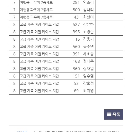
7
281
안소리
01
여행용 파우치 7종세트
7
500
김나리
01
여행용 파우치 7종세트
7
43
최선미
01
여행용 파우치 7종세트
8
527
강유하
01
고급 가죽 여권 케이스 지갑
8
395
최경순
01
고급 가죽 여권 케이스 지갑
8
116
김웅기
01
고급 가죽 여권 케이스 지갑
8
560
윤주연
01
고급 가죽 여권 케이스 지갑
8
391
채호승
01
고급 가죽 여권 케이스 지갑
8
168
정대훈
01
고급 가죽 여권 케이스 지갑
8
360
장재원
01
고급 가죽 여권 케이스 지갑
8
151
임수열
01
고급 가죽 여권 케이스 지갑
8
52
강효정
01
고급 가죽 여권 케이스 지갑
8
69
최지영
01
고급 가죽 여권 케이스 지갑
목록