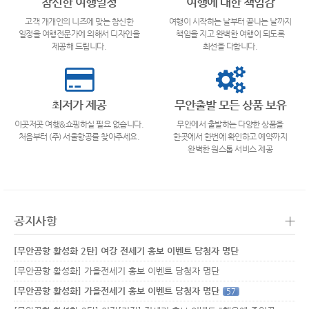
참신한 여행일정
여행에 대한 책임감
고객 개개인의 니즈에 맞는 참신한
여행이 시작하는 날부터 끝나는 날까지
일정을 여행전문가에 의해서 디자인을
책임을 지고 완벽한 여행이 되도록
제공해 드립니다.
최선을 다합니다.
최저가 제공
무안출발 모든 상품 보유
이곳저곳 여행&쇼핑하실 필요 없습니다.
무안에서 출발하는 다양한 상품을
처음부터 (주) 서울항공를 찾아주세요.
한곳에서 한번에 확인하고 예약까지
완벽한 원스톱 서비스 제공
+
공지사항
[무안공항 활성화 2탄] 여강 전세기 홍보 이벤트 당첨자 명단
[무안공항 활성화] 가을전세기 홍보 이벤트 당첨자 명단
[무안공항 활성화] 가을전세기 홍보 이벤트 당첨자 명단
57