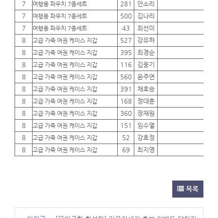
7
281
안소리
01
여행용 파우치 7종세트
7
500
김나리
01
여행용 파우치 7종세트
7
43
최선미
01
여행용 파우치 7종세트
8
527
강유하
01
고급 가죽 여권 케이스 지갑
8
395
최경순
01
고급 가죽 여권 케이스 지갑
8
116
김웅기
01
고급 가죽 여권 케이스 지갑
8
560
윤주연
01
고급 가죽 여권 케이스 지갑
8
391
채호승
01
고급 가죽 여권 케이스 지갑
8
168
정대훈
01
고급 가죽 여권 케이스 지갑
8
360
장재원
01
고급 가죽 여권 케이스 지갑
8
151
임수열
01
고급 가죽 여권 케이스 지갑
8
52
강효정
01
고급 가죽 여권 케이스 지갑
8
69
최지영
01
고급 가죽 여권 케이스 지갑
목록