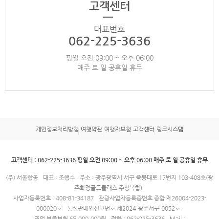
고객센터
대표번호
062-225-3636
평일 오전 09:00 ~ 오후 06:00
매주 토 일 공휴일 휴무
개인정보처리방침
여행약관
여행자보험
고객센터
링크시스템
고객센터 : 062-225-3636 평일 오전 09:00 ~ 오후 06:00 매주 토 일 공휴일 휴무
(주) 서울항공
대표 : 조행수
주소 : 광주광역시 서구 죽봉대로 17번지 103-408호(광
주화정골드클래스 주상복합)
사업자등록번호 : 408-81-34187
관광사업자등록증번호 종합 제26004-2023-
000020호
통신판매업신고번호 제2024-광주서구-0052호
영업 보증보험 65,000,000원
전화 : 062-225-3636
Mail :