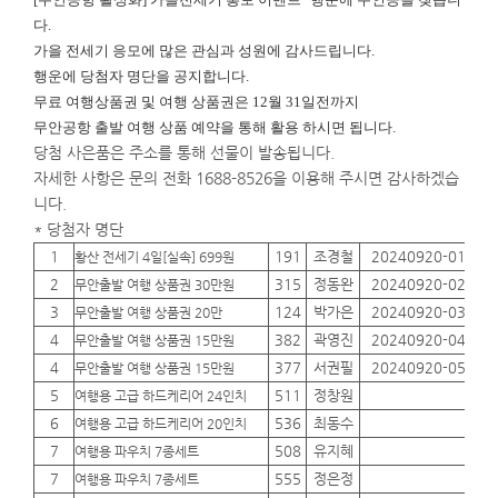
다.
가을 전세기 응모에 많은 관심과 성원에 감사드립니다.
행운에
당첨자 명단을 공지합니다.
무료 여행상품권 및 여행 상품권은 12월 31일전까지
무안공항 출발 여행 상품 예약을 통해 활용 하시면 됩니다.
당첨 사은품은 주소를 통해 선물이 발송됩니다.
자세한 사항은 문의 전화 1688-8526을 이용해 주시면 감사하겠습
니다.
* 당첨자 명단
1
191
조경철
20240920-01
01
황산 전세기 4일[실속] 699원
2
315
정동완
20240920-02
01
무안출발 여행 상품권 30만원
3
124
박가은
20240920-03
01
무안출발 여행 상품권 20만
4
382
곽영진
20240920-04
01
무안출발 여행 상품권 15만원
4
377
서권필
20240920-05
01
무안출발 여행 상품권 15만원
5
511
정창원
01
여행용 고급 하드케리어 24인치
6
536
최동수
01
여행용 고급 하드케리어 20인치
7
508
유지혜
01
여행용 파우치 7종세트
7
555
정은정
01
여행용 파우치 7종세트