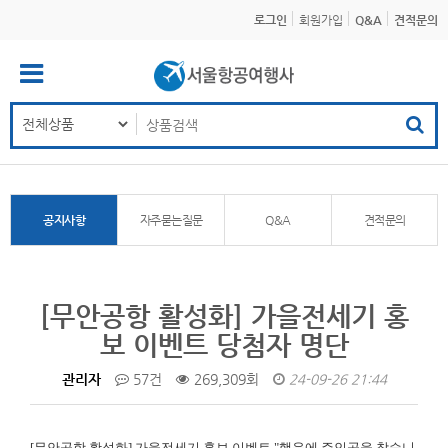
로그인
회원가입
Q&A
견적문의
공지사항
자주묻는질문
Q&A
견적문의
[무안공항 활성화] 가을전세기 홍
보 이벤트 당첨자 명단
관리자
57건
269,309회
24-09-26 21:44
[무안공항 활성화]
가을전세기 홍보 이벤트 "행운에 주인공을 찾습니