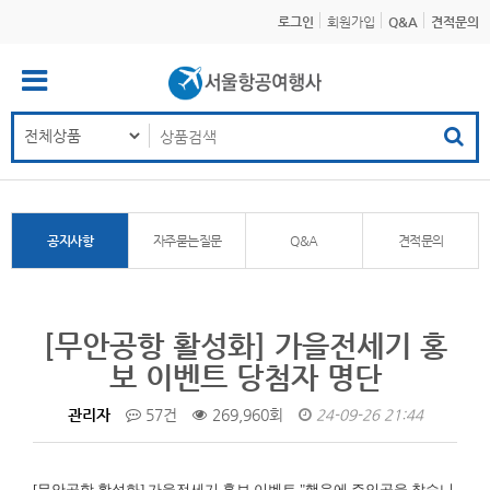
로그인
회원가입
Q&A
견적문의
공지사항
자주묻는질문
Q&A
견적문의
[무안공항 활성화] 가을전세기 홍
보 이벤트 당첨자 명단
관리자
57건
269,960회
24-09-26 21:44
[무안공항 활성화]
가을전세기 홍보 이벤트 "행운에 주인공을 찾습니