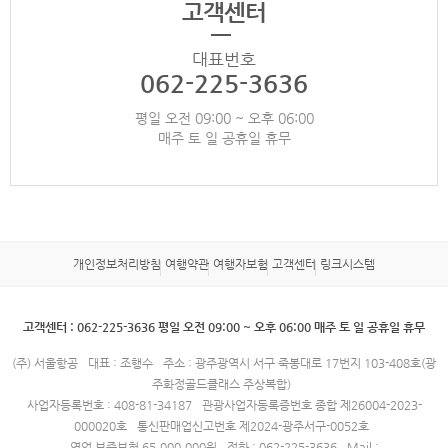
고객센터
대표번호
062-225-3636
평일 오전 09:00 ~ 오후 06:00
매주 토 일 공휴일 휴무
개인정보처리방침
여행약관
여행자보험
고객센터
링크시스템
고객센터 : 062-225-3636 평일 오전 09:00 ~ 오후 06:00 매주 토 일 공휴일 휴무
(주) 서울항공
대표 : 조행수
주소 : 광주광역시 서구 죽봉대로 17번지 103-408호(광
주화정골드클래스 주상복합)
사업자등록번호 : 408-81-34187
관광사업자등록증번호 종합 제26004-2023-
000020호
통신판매업신고번호 제2024-광주서구-0052호
영업 보증보험 65,000,000원
전화 : 062-225-3636
Mail :