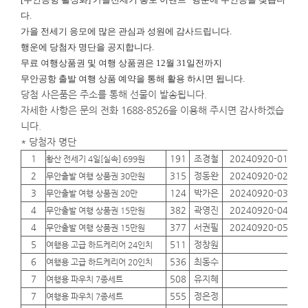
다.
가을 전세기 응모에 많은 관심과 성원에 감사드립니다.
행운에
당첨자 명단을 공지합니다.
무료 여행상품권 및 여행 상품권은 12월 31일전까지
무안공항 출발 여행 상품 예약을 통해 활용 하시면 됩니다.
당첨 사은품은 주소를 통해 선물이 발송됩니다.
자세한 사항은 문의 전화 1688-8526을 이용해 주시면 감사하겠습
니다.
* 당첨자 명단
1
191
조경철
20240920-01
01
황산 전세기 4일[실속] 699원
2
315
정동완
20240920-02
01
무안출발 여행 상품권 30만원
3
124
박가은
20240920-03
01
무안출발 여행 상품권 20만
4
382
곽영진
20240920-04
01
무안출발 여행 상품권 15만원
4
377
서권필
20240920-05
01
무안출발 여행 상품권 15만원
5
511
정창원
01
여행용 고급 하드케리어 24인치
6
536
최동수
01
여행용 고급 하드케리어 20인치
7
508
유지혜
01
여행용 파우치 7종세트
7
555
정은정
01
여행용 파우치 7종세트