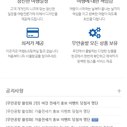
참신한 여행일정
여행에 대한 책임감
고객 개개인의 니즈에 맞는 참신한
여행이 시작하는 날부터 끝나는 날까지
일정을 여행전문가에 의해서 디자인을
책임을 지고 완벽한 여행이 되도록
제공해 드립니다.
최선을 다합니다.
최저가 제공
무안출발 모든 상품 보유
이곳저곳 여행&쇼핑하실 필요 없습니다.
무안에서 출발하는 다양한 상품을
처음부터 (주) 서울항공를 찾아주세요.
한곳에서 한번에 확인하고 예약까지
완벽한 원스톱 서비스 제공
+
공지사항
[무안공항 활성화 2탄] 여강 전세기 홍보 이벤트 당첨자 명단
[무안공항 활성화] 가을전세기 홍보 이벤트 당첨자 명단
[무안공항 활성화] 가을전세기 홍보 이벤트 당첨자 명단
57