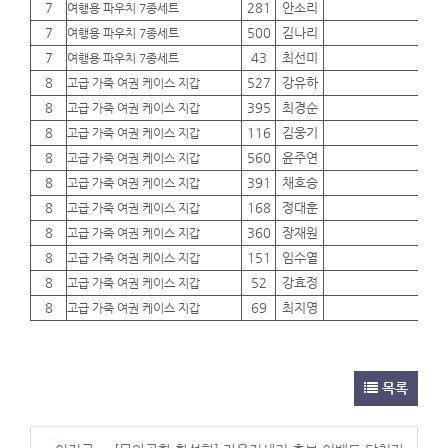
7
281
안소리
01
여행용 파우치 7종세트
7
500
김나리
01
여행용 파우치 7종세트
7
43
최선미
01
여행용 파우치 7종세트
8
527
강유하
01
고급 가죽 여권 케이스 지갑
8
395
최경순
01
고급 가죽 여권 케이스 지갑
8
116
김웅기
01
고급 가죽 여권 케이스 지갑
8
560
윤주연
01
고급 가죽 여권 케이스 지갑
8
391
채호승
01
고급 가죽 여권 케이스 지갑
8
168
정대훈
01
고급 가죽 여권 케이스 지갑
8
360
장재원
01
고급 가죽 여권 케이스 지갑
8
151
임수열
01
고급 가죽 여권 케이스 지갑
8
52
강효정
01
고급 가죽 여권 케이스 지갑
8
69
최지영
01
고급 가죽 여권 케이스 지갑
목록