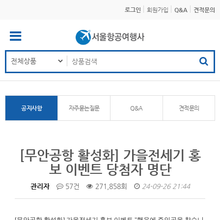
로그인
회원가입
Q&A
견적문의
공지사항
자주묻는질문
Q&A
견적문의
[무안공항 활성화] 가을전세기 홍
보 이벤트 당첨자 명단
관리자
57건
271,858회
24-09-26 21:44
[무안공항 활성화]
가을전세기 홍보 이벤트 "행운에 주인공을 찾습니