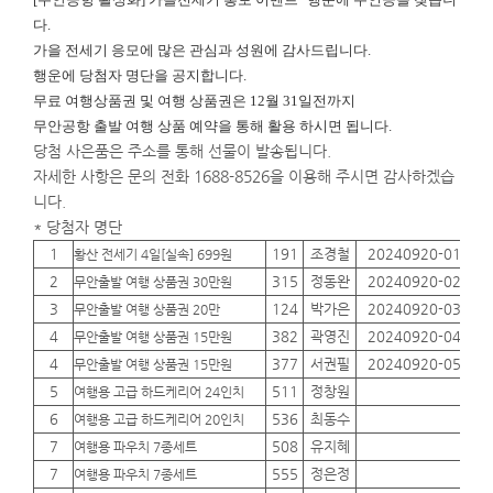
다.
가을 전세기 응모에 많은 관심과 성원에 감사드립니다.
행운에
당첨자 명단을 공지합니다.
무료 여행상품권 및 여행 상품권은 12월 31일전까지
무안공항 출발 여행 상품 예약을 통해 활용 하시면 됩니다.
당첨 사은품은 주소를 통해 선물이 발송됩니다.
자세한 사항은 문의 전화 1688-8526을 이용해 주시면 감사하겠습
니다.
* 당첨자 명단
1
191
조경철
20240920-01
01
황산 전세기 4일[실속] 699원
2
315
정동완
20240920-02
01
무안출발 여행 상품권 30만원
3
124
박가은
20240920-03
01
무안출발 여행 상품권 20만
4
382
곽영진
20240920-04
01
무안출발 여행 상품권 15만원
4
377
서권필
20240920-05
01
무안출발 여행 상품권 15만원
5
511
정창원
01
여행용 고급 하드케리어 24인치
6
536
최동수
01
여행용 고급 하드케리어 20인치
7
508
유지혜
01
여행용 파우치 7종세트
7
555
정은정
01
여행용 파우치 7종세트