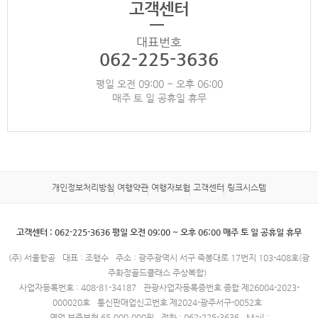
고객센터
대표번호
062-225-3636
평일 오전 09:00 ~ 오후 06:00
매주 토 일 공휴일 휴무
개인정보처리방침
여행약관
여행자보험
고객센터
링크시스템
고객센터 : 062-225-3636 평일 오전 09:00 ~ 오후 06:00 매주 토 일 공휴일 휴무
(주) 서울항공
대표 : 조행수
주소 : 광주광역시 서구 죽봉대로 17번지 103-408호(광
주화정골드클래스 주상복합)
사업자등록번호 : 408-81-34187
관광사업자등록증번호 종합 제26004-2023-
000020호
통신판매업신고번호 제2024-광주서구-0052호
영업 보증보험 65,000,000원
전화 : 062-225-3636
Mail :