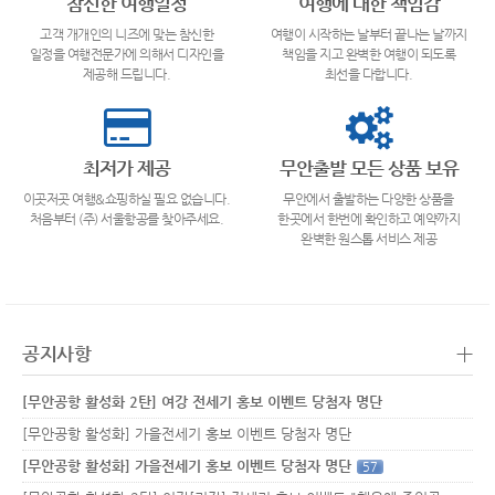
참신한 여행일정
여행에 대한 책임감
고객 개개인의 니즈에 맞는 참신한
여행이 시작하는 날부터 끝나는 날까지
일정을 여행전문가에 의해서 디자인을
책임을 지고 완벽한 여행이 되도록
제공해 드립니다.
최선을 다합니다.
최저가 제공
무안출발 모든 상품 보유
이곳저곳 여행&쇼핑하실 필요 없습니다.
무안에서 출발하는 다양한 상품을
처음부터 (주) 서울항공를 찾아주세요.
한곳에서 한번에 확인하고 예약까지
완벽한 원스톱 서비스 제공
+
공지사항
[무안공항 활성화 2탄] 여강 전세기 홍보 이벤트 당첨자 명단
[무안공항 활성화] 가을전세기 홍보 이벤트 당첨자 명단
[무안공항 활성화] 가을전세기 홍보 이벤트 당첨자 명단
57