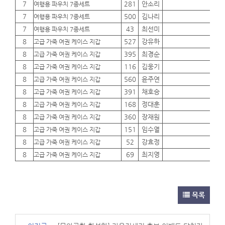
7
281
안소리
01
여행용 파우치 7종세트
7
500
김나리
01
여행용 파우치 7종세트
7
43
최선미
01
여행용 파우치 7종세트
8
527
강유하
01
고급 가죽 여권 케이스 지갑
8
395
최경순
01
고급 가죽 여권 케이스 지갑
8
116
김웅기
01
고급 가죽 여권 케이스 지갑
8
560
윤주연
01
고급 가죽 여권 케이스 지갑
8
391
채호승
01
고급 가죽 여권 케이스 지갑
8
168
정대훈
01
고급 가죽 여권 케이스 지갑
8
360
장재원
01
고급 가죽 여권 케이스 지갑
8
151
임수열
01
고급 가죽 여권 케이스 지갑
8
52
강효정
01
고급 가죽 여권 케이스 지갑
8
69
최지영
01
고급 가죽 여권 케이스 지갑
목록