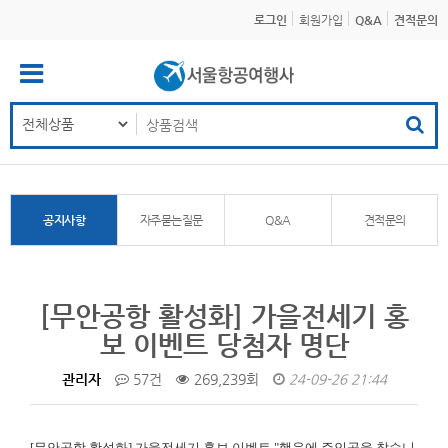
로그인
회원가입
Q&A
견적문의
공지사항
자주묻는질문
Q&A
견적문의
[무안공항 활성화] 가을전세기 홍
보 이벤트 당첨자 명단
관리자
57건
269,239회
24-09-26 21:44
[무안공항 활성화]
가을전세기 홍보 이벤트 "행운에 주인공을 찾습니