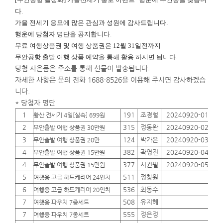
다.
가을 전세기 응모에 많은 관심과 성원에 감사드립니다.
행운에
당첨자 명단을 공지합니다.
무료 여행상품권 및 여행 상품권은 12월 31일전까지
무안공항 출발 여행 상품 예약을 통해 활용 하시면 됩니다.
당첨 사은품은 주소를 통해 선물이 발송됩니다.
자세한 사항은 문의 전화 1688-8526을 이용해 주시면 감사하겠습
니다.
* 당첨자 명단
1
191
조경철
20240920-01
01
황산 전세기 4일[실속] 699원
2
315
정동완
20240920-02
01
무안출발 여행 상품권 30만원
3
124
박가은
20240920-03
01
무안출발 여행 상품권 20만
4
382
곽영진
20240920-04
01
무안출발 여행 상품권 15만원
4
377
서권필
20240920-05
01
무안출발 여행 상품권 15만원
5
511
정창원
01
여행용 고급 하드케리어 24인치
6
536
최동수
01
여행용 고급 하드케리어 20인치
7
508
유지혜
01
여행용 파우치 7종세트
7
555
정은정
01
여행용 파우치 7종세트