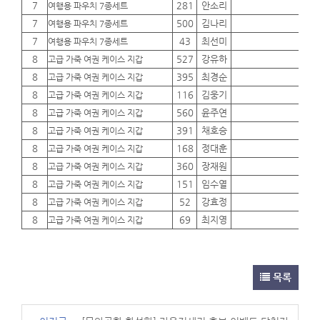
7
281
안소리
01
여행용 파우치 7종세트
7
500
김나리
01
여행용 파우치 7종세트
7
43
최선미
01
여행용 파우치 7종세트
8
527
강유하
01
고급 가죽 여권 케이스 지갑
8
395
최경순
01
고급 가죽 여권 케이스 지갑
8
116
김웅기
01
고급 가죽 여권 케이스 지갑
8
560
윤주연
01
고급 가죽 여권 케이스 지갑
8
391
채호승
01
고급 가죽 여권 케이스 지갑
8
168
정대훈
01
고급 가죽 여권 케이스 지갑
8
360
장재원
01
고급 가죽 여권 케이스 지갑
8
151
임수열
01
고급 가죽 여권 케이스 지갑
8
52
강효정
01
고급 가죽 여권 케이스 지갑
8
69
최지영
01
고급 가죽 여권 케이스 지갑
목록