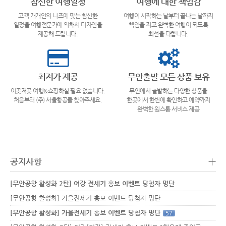
참신한 여행일정
여행에 대한 책임감
고객 개개인의 니즈에 맞는 참신한
여행이 시작하는 날부터 끝나는 날까지
일정을 여행전문가에 의해서 디자인을
책임을 지고 완벽한 여행이 되도록
제공해 드립니다.
최선을 다합니다.
최저가 제공
무안출발 모든 상품 보유
이곳저곳 여행&쇼핑하실 필요 없습니다.
무안에서 출발하는 다양한 상품을
처음부터 (주) 서울항공를 찾아주세요.
한곳에서 한번에 확인하고 예약까지
완벽한 원스톱 서비스 제공
+
공지사항
[무안공항 활성화 2탄] 여강 전세기 홍보 이벤트 당첨자 명단
[무안공항 활성화] 가을전세기 홍보 이벤트 당첨자 명단
[무안공항 활성화] 가을전세기 홍보 이벤트 당첨자 명단
57