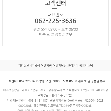
고객센터
대표번호
062-225-3636
평일 오전 09:00 ~ 오후 06:00
매주 토 일 공휴일 휴무
개인정보처리방침
여행약관
여행자보험
고객센터
링크시스템
고객센터 : 062-225-3636 평일 오전 09:00 ~ 오후 06:00 매주 토 일 공휴일 휴무
(주) 서울항공
대표 : 조행수
주소 : 광주광역시 서구 죽봉대로 17번지 103-408호(광
주화정골드클래스 주상복합)
사업자등록번호 : 408-81-34187
관광사업자등록증번호 종합 제26004-2023-
000020호
통신판매업신고번호 제2024-광주서구-0052호
영업 보증보험 65,000,000원
전화 : 062-225-3636
Mail :