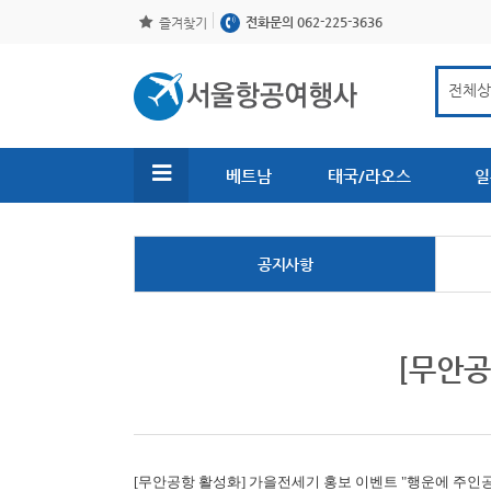
전화문의 062-225-3636
즐겨찾기
베트남
태국/라오스
일
공지사항
[무안공
[무안공항 활성화]
가을전세기 홍보 이벤트 "행운에 주인