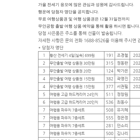
가을 전세기 응모에 많은 관심과 성원에 감사드립니다.
행운에
당첨자 명단을 공지합니다.
무료 여행상품권 및 여행 상품권은 12월 31일전까지
무안공항 출발 여행 상품 예약을 통해 활용 하시면 됩니다.
당첨 사은품은 주소를 통해 선물이 발송됩니다.
자세한 사항은 문의 전화 1688-8526을 이용해 주시면
* 당첨자 명단
1
191
조경철
20
황산 전세기 4일[실속] 699원
2
315
정동완
20
무안출발 여행 상품권 30만원
3
124
박가은
20
무안출발 여행 상품권 20만
4
382
곽영진
20
무안출발 여행 상품권 15만원
4
377
서권필
20
무안출발 여행 상품권 15만원
5
511
정창원
여행용 고급 하드케리어 24인치
6
536
최동수
여행용 고급 하드케리어 20인치
7
508
유지혜
여행용 파우치 7종세트
7
555
정은정
여행용 파우치 7종세트
7
281
안소리
여행용 파우치 7종세트
7
500
김나리
여행용 파우치 7종세트