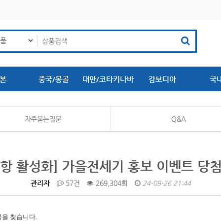
본
중국/몽골
대만/코타키나바
캄보디아
국
루
자주묻는질문
Q&A
항 활성화] 가을전세기 홍보 이벤트 당
관리자
57건
269,304회
24-09-26 21:44
공을 찾습니다.