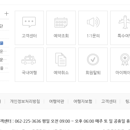
+
명단
고객센터
예약조회
1:1문의
특수여
7
[무안공항 활성화-2탄] 여강[리장] 전세기 홍보 이벤트 "행운에 주인공…
[무안공항 활성화-2탄] 여강[리장] 전세기 홍보 이벤트 "행운에 주인공…
[무안공항 활성화] 가을전세기 홍보 이벤트 "행운에 주인공을 찾습니다."
33
국내여행
예약취소
회원탈퇴
마이페
개
개인정보처리방침
여행약관
여행자보험
고객센터
링
객센터 : 062-225-3636 평일 오전 09:00 ~ 오후 06:00 매주 토 일 공휴일 