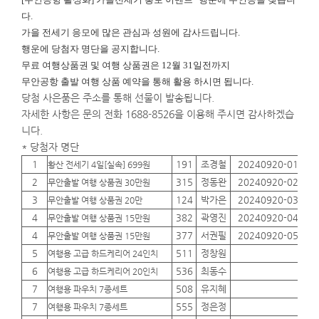
다.
가을 전세기 응모에 많은 관심과 성원에 감사드립니다.
행운에
당첨자 명단을 공지합니다.
무료 여행상품권 및 여행 상품권은 12월 31일전까지
무안공항 출발 여행 상품 예약을 통해 활용 하시면 됩니다.
당첨 사은품은 주소를 통해 선물이 발송됩니다.
자세한 사항은 문의 전화 1688-8526을 이용해 주시면 감사하겠습
니다.
* 당첨자 명단
1
191
조경철
20240920-01
01
황산 전세기 4일[실속] 699원
2
315
정동완
20240920-02
01
무안출발 여행 상품권 30만원
3
124
박가은
20240920-03
01
무안출발 여행 상품권 20만
4
382
곽영진
20240920-04
01
무안출발 여행 상품권 15만원
4
377
서권필
20240920-05
01
무안출발 여행 상품권 15만원
5
511
정창원
01
여행용 고급 하드케리어 24인치
6
536
최동수
01
여행용 고급 하드케리어 20인치
7
508
유지혜
01
여행용 파우치 7종세트
7
555
정은정
01
여행용 파우치 7종세트