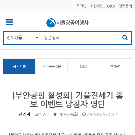
로그인
회원가입
Q&A
견적문의
공지사항
자주묻는질문
Q&A
견적문의
[무안공항 활성화] 가을전세기 홍
보 이벤트 당첨자 명단
관리자
57건
269,299회
24-09-26 21:44
[무안공항 활성화]
가을전세기 홍보 이벤트 "행운에 주인공을 찾습니