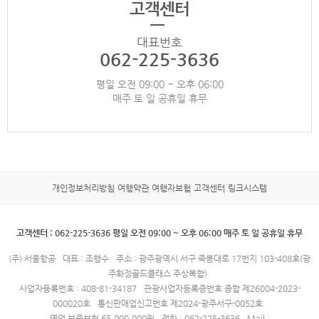
고객센터
대표번호
062-225-3636
평일 오전 09:00 ~ 오후 06:00
매주 토 일 공휴일 휴무
개인정보처리방침
여행약관
여행자보험
고객센터
링크시스템
고객센터 : 062-225-3636 평일 오전 09:00 ~ 오후 06:00 매주 토 일 공휴일 휴무
(주) 서울항공
대표 : 조행수
주소 : 광주광역시 서구 죽봉대로 17번지 103-408호(광
주화정골드클래스 주상복합)
사업자등록번호 : 408-81-34187
관광사업자등록증번호 종합 제26004-2023-
000020호
통신판매업신고번호 제2024-광주서구-0052호
영업 보증보험 65,000,000원
전화 : 062-225-3636
Mail :