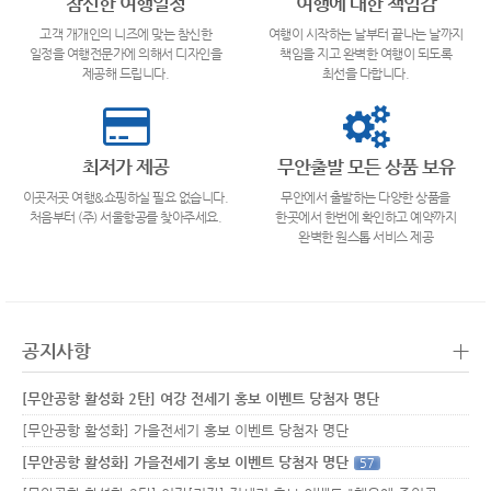
참신한 여행일정
여행에 대한 책임감
고객 개개인의 니즈에 맞는 참신한
여행이 시작하는 날부터 끝나는 날까지
일정을 여행전문가에 의해서 디자인을
책임을 지고 완벽한 여행이 되도록
제공해 드립니다.
최선을 다합니다.
최저가 제공
무안출발 모든 상품 보유
이곳저곳 여행&쇼핑하실 필요 없습니다.
무안에서 출발하는 다양한 상품을
처음부터 (주) 서울항공를 찾아주세요.
한곳에서 한번에 확인하고 예약까지
완벽한 원스톱 서비스 제공
+
공지사항
[무안공항 활성화 2탄] 여강 전세기 홍보 이벤트 당첨자 명단
[무안공항 활성화] 가을전세기 홍보 이벤트 당첨자 명단
[무안공항 활성화] 가을전세기 홍보 이벤트 당첨자 명단
57