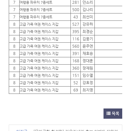
7
281
안소리
01
여행용 파우치 7종세트
7
500
김나리
01
여행용 파우치 7종세트
7
43
최선미
01
여행용 파우치 7종세트
8
527
강유하
01
고급 가죽 여권 케이스 지갑
8
395
최경순
01
고급 가죽 여권 케이스 지갑
8
116
김웅기
01
고급 가죽 여권 케이스 지갑
8
560
윤주연
01
고급 가죽 여권 케이스 지갑
8
391
채호승
01
고급 가죽 여권 케이스 지갑
8
168
정대훈
01
고급 가죽 여권 케이스 지갑
8
360
장재원
01
고급 가죽 여권 케이스 지갑
8
151
임수열
01
고급 가죽 여권 케이스 지갑
8
52
강효정
01
고급 가죽 여권 케이스 지갑
8
69
최지영
01
고급 가죽 여권 케이스 지갑
목록