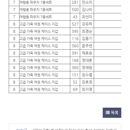
7
281
안소리
01
여행용 파우치 7종세트
7
500
김나리
01
여행용 파우치 7종세트
7
43
최선미
01
여행용 파우치 7종세트
8
527
강유하
01
고급 가죽 여권 케이스 지갑
8
395
최경순
01
고급 가죽 여권 케이스 지갑
8
116
김웅기
01
고급 가죽 여권 케이스 지갑
8
560
윤주연
01
고급 가죽 여권 케이스 지갑
8
391
채호승
01
고급 가죽 여권 케이스 지갑
8
168
정대훈
01
고급 가죽 여권 케이스 지갑
8
360
장재원
01
고급 가죽 여권 케이스 지갑
8
151
임수열
01
고급 가죽 여권 케이스 지갑
8
52
강효정
01
고급 가죽 여권 케이스 지갑
8
69
최지영
01
고급 가죽 여권 케이스 지갑
목록