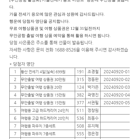
다.
가을 전세기 응모에 많은 관심과 성원에 감사드립니다.
행운에
당첨자 명단을 공지합니다.
무료 여행상품권 및 여행 상품권은 12월 31일전까지
무안공항 출발 여행 상품 예약을 통해 활용 하시면 됩니다.
당첨 사은품은 주소를 통해 선물이 발송됩니다.
자세한 사항은 문의 전화 1688-8526을 이용해 주시면 감사하겠습
니다.
* 당첨자 명단
1
191
조경철
20240920-01
01
황산 전세기 4일[실속] 699원
2
315
정동완
20240920-02
01
무안출발 여행 상품권 30만원
3
124
박가은
20240920-03
01
무안출발 여행 상품권 20만
4
382
곽영진
20240920-04
01
무안출발 여행 상품권 15만원
4
377
서권필
20240920-05
01
무안출발 여행 상품권 15만원
5
511
정창원
01
여행용 고급 하드케리어 24인치
6
536
최동수
01
여행용 고급 하드케리어 20인치
7
508
유지혜
01
여행용 파우치 7종세트
7
555
정은정
01
여행용 파우치 7종세트