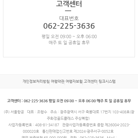
고객센터
대표번호
062-225-3636
평일 오전 09:00 ~ 오후 06:00
매주 토 일 공휴일 휴무
개인정보처리방침
여행약관
여행자보험
고객센터
링크시스템
고객센터 : 062-225-3636 평일 오전 09:00 ~ 오후 06:00 매주 토 일 공휴일 휴무
(주) 서울항공
대표 : 조행수
주소 : 광주광역시 서구 죽봉대로 17번지 103-408호(광
주화정골드클래스 주상복합)
사업자등록번호 : 408-81-34187
관광사업자등록증번호 종합 제26004-2023-
000020호
통신판매업신고번호 제2024-광주서구-0052호
영업 보증보험 65,000,000원
전화 : 062-225-3636
Mail :