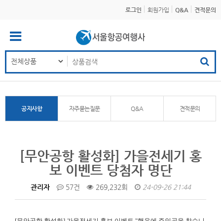
로그인
회원가입
Q&A
견적문의
공지사항
자주묻는질문
Q&A
견적문의
[무안공항 활성화] 가을전세기 홍
보 이벤트 당첨자 명단
관리자
57건
269,232회
24-09-26 21:44
[무안공항 활성화]
가을전세기 홍보 이벤트 "행운에 주인공을 찾습니