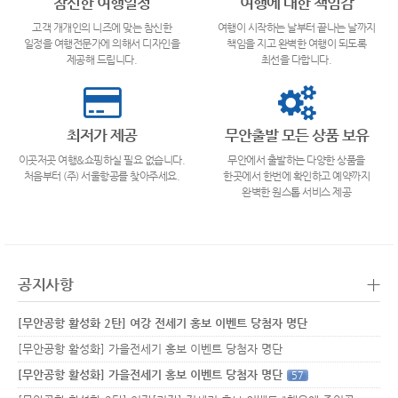
참신한 여행일정
여행에 대한 책임감
고객 개개인의 니즈에 맞는 참신한
여행이 시작하는 날부터 끝나는 날까지
일정을 여행전문가에 의해서 디자인을
책임을 지고 완벽한 여행이 되도록
제공해 드립니다.
최선을 다합니다.
최저가 제공
무안출발 모든 상품 보유
이곳저곳 여행&쇼핑하실 필요 없습니다.
무안에서 출발하는 다양한 상품을
처음부터 (주) 서울항공를 찾아주세요.
한곳에서 한번에 확인하고 예약까지
완벽한 원스톱 서비스 제공
+
공지사항
[무안공항 활성화 2탄] 여강 전세기 홍보 이벤트 당첨자 명단
[무안공항 활성화] 가을전세기 홍보 이벤트 당첨자 명단
[무안공항 활성화] 가을전세기 홍보 이벤트 당첨자 명단
57