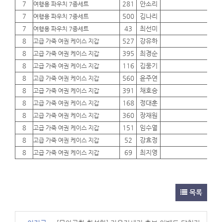
7
281
안소리
01
여행용 파우치 7종세트
7
500
김나리
01
여행용 파우치 7종세트
7
43
최선미
01
여행용 파우치 7종세트
8
527
강유하
01
고급 가죽 여권 케이스 지갑
8
395
최경순
01
고급 가죽 여권 케이스 지갑
8
116
김웅기
01
고급 가죽 여권 케이스 지갑
8
560
윤주연
01
고급 가죽 여권 케이스 지갑
8
391
채호승
01
고급 가죽 여권 케이스 지갑
8
168
정대훈
01
고급 가죽 여권 케이스 지갑
8
360
장재원
01
고급 가죽 여권 케이스 지갑
8
151
임수열
01
고급 가죽 여권 케이스 지갑
8
52
강효정
01
고급 가죽 여권 케이스 지갑
8
69
최지영
01
고급 가죽 여권 케이스 지갑
목록