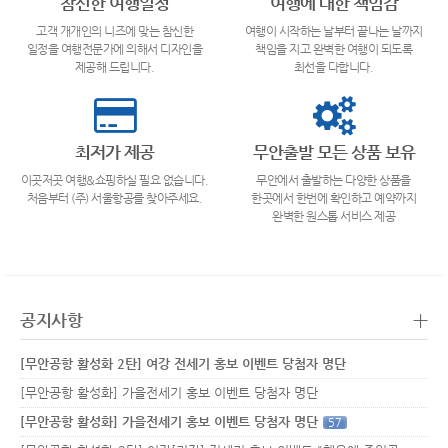
참신한 여행일정
여행에 대한 책임감
고객 개개인의 니즈에 맞는 참신한
여행이 시작하는 날부터 끝나는 날까지
일정을 여행전문가에 의해서 디자인을
책임을 지고 완벽한 여행이 되도록
제공해 드립니다.
최선을 다합니다.
최저가 제공
무안출발 모든 상품 보유
이곳저곳 여행&쇼핑하실 필요 없습니다.
무안에서 출발하는 다양한 상품을
처음부터 (주) 서울항공를 찾아주세요.
한곳에서 한번에 확인하고 예약까지
완벽한 원스톱 서비스 제공
+
공지사항
[무안공항 활성화 2탄] 여강 전세기 홍보 이벤트 당첨자 명단
[무안공항 활성화] 가을전세기 홍보 이벤트 당첨자 명단
[무안공항 활성화] 가을전세기 홍보 이벤트 당첨자 명단
57