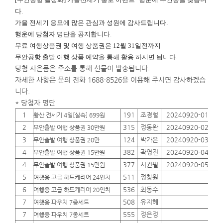
다.
가을 전세기 응모에 많은 관심과 성원에 감사드립니다.
행운에
당첨자 명단을 공지합니다.
무료 여행상품권 및 여행 상품권은 12월 31일전까지
무안공항 출발 여행 상품 예약을 통해 활용 하시면 됩니다.
당첨 사은품은 주소를 통해 선물이 발송됩니다.
자세한 사항은 문의 전화 1688-8526을 이용해 주시면 감사하겠습
니다.
* 당첨자 명단
1
191
조경철
20240920-01
01
황산 전세기 4일[실속] 699원
2
315
정동완
20240920-02
01
무안출발 여행 상품권 30만원
3
124
박가은
20240920-03
01
무안출발 여행 상품권 20만
4
382
곽영진
20240920-04
01
무안출발 여행 상품권 15만원
4
377
서권필
20240920-05
01
무안출발 여행 상품권 15만원
5
511
정창원
01
여행용 고급 하드케리어 24인치
6
536
최동수
01
여행용 고급 하드케리어 20인치
7
508
유지혜
01
여행용 파우치 7종세트
7
555
정은정
01
여행용 파우치 7종세트