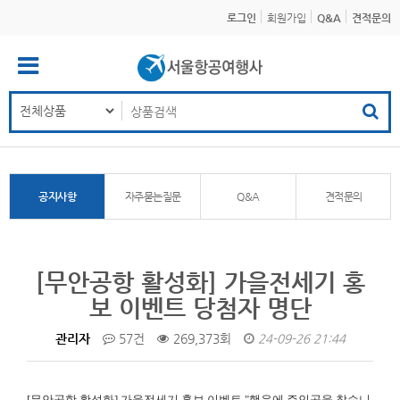
로그인
회원가입
Q&A
견적문의
공지사항
자주묻는질문
Q&A
견적문의
[무안공항 활성화] 가을전세기 홍
보 이벤트 당첨자 명단
관리자
57건
269,373회
24-09-26 21:44
[무안공항 활성화]
가을전세기 홍보 이벤트 "행운에 주인공을 찾습니