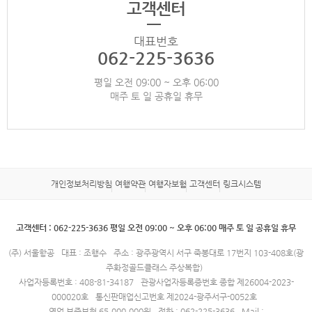
고객센터
대표번호
062-225-3636
평일 오전 09:00 ~ 오후 06:00
매주 토 일 공휴일 휴무
개인정보처리방침
여행약관
여행자보험
고객센터
링크시스템
고객센터 : 062-225-3636 평일 오전 09:00 ~ 오후 06:00 매주 토 일 공휴일 휴무
(주) 서울항공
대표 : 조행수
주소 : 광주광역시 서구 죽봉대로 17번지 103-408호(광
주화정골드클래스 주상복합)
사업자등록번호 : 408-81-34187
관광사업자등록증번호 종합 제26004-2023-
000020호
통신판매업신고번호 제2024-광주서구-0052호
영업 보증보험 65,000,000원
전화 : 062-225-3636
Mail :