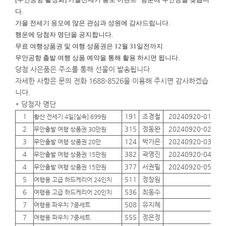
다.
가을 전세기 응모에 많은 관심과 성원에 감사드립니다.
행운에
당첨자 명단을 공지합니다.
무료 여행상품권 및 여행 상품권은 12월 31일전까지
무안공항 출발 여행 상품 예약을 통해 활용 하시면 됩니다.
당첨 사은품은 주소를 통해 선물이 발송됩니다.
자세한 사항은 문의 전화 1688-8526을 이용해 주시면 감사하겠습
니다.
* 당첨자 명단
1
191
조경철
20240920-01
01
황산 전세기 4일[실속] 699원
2
315
정동완
20240920-02
01
무안출발 여행 상품권 30만원
3
124
박가은
20240920-03
01
무안출발 여행 상품권 20만
4
382
곽영진
20240920-04
01
무안출발 여행 상품권 15만원
4
377
서권필
20240920-05
01
무안출발 여행 상품권 15만원
5
511
정창원
01
여행용 고급 하드케리어 24인치
6
536
최동수
01
여행용 고급 하드케리어 20인치
7
508
유지혜
01
여행용 파우치 7종세트
7
555
정은정
01
여행용 파우치 7종세트