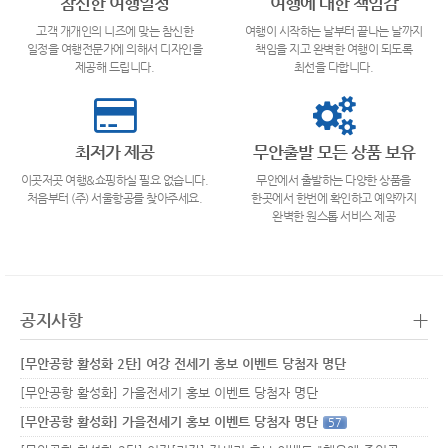
참신한 여행일정
여행에 대한 책임감
고객 개개인의 니즈에 맞는 참신한
여행이 시작하는 날부터 끝나는 날까지
일정을 여행전문가에 의해서 디자인을
책임을 지고 완벽한 여행이 되도록
제공해 드립니다.
최선을 다합니다.
최저가 제공
무안출발 모든 상품 보유
이곳저곳 여행&쇼핑하실 필요 없습니다.
무안에서 출발하는 다양한 상품을
처음부터 (주) 서울항공를 찾아주세요.
한곳에서 한번에 확인하고 예약까지
완벽한 원스톱 서비스 제공
+
공지사항
[무안공항 활성화 2탄] 여강 전세기 홍보 이벤트 당첨자 명단
[무안공항 활성화] 가을전세기 홍보 이벤트 당첨자 명단
[무안공항 활성화] 가을전세기 홍보 이벤트 당첨자 명단
57