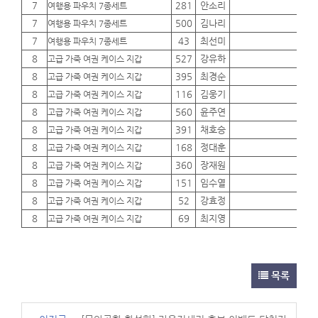
7
281
안소리
01
여행용 파우치 7종세트
7
500
김나리
01
여행용 파우치 7종세트
7
43
최선미
01
여행용 파우치 7종세트
8
527
강유하
01
고급 가죽 여권 케이스 지갑
8
395
최경순
01
고급 가죽 여권 케이스 지갑
8
116
김웅기
01
고급 가죽 여권 케이스 지갑
8
560
윤주연
01
고급 가죽 여권 케이스 지갑
8
391
채호승
01
고급 가죽 여권 케이스 지갑
8
168
정대훈
01
고급 가죽 여권 케이스 지갑
8
360
장재원
01
고급 가죽 여권 케이스 지갑
8
151
임수열
01
고급 가죽 여권 케이스 지갑
8
52
강효정
01
고급 가죽 여권 케이스 지갑
8
69
최지영
01
고급 가죽 여권 케이스 지갑
목록