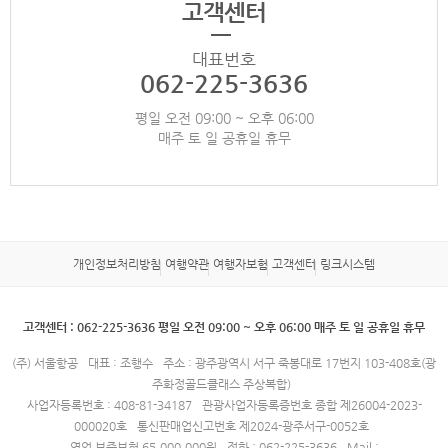
고객센터
대표번호
062-225-3636
평일 오전 09:00 ~ 오후 06:00
매주 토 일 공휴일 휴무
개인정보처리방침
여행약관
여행자보험
고객센터
링크시스템
고객센터 : 062-225-3636 평일 오전 09:00 ~ 오후 06:00 매주 토 일 공휴일 휴무
(주) 서울항공
대표 : 조행수
주소 : 광주광역시 서구 죽봉대로 17번지 103-408호(광
주화정골드클래스 주상복합)
사업자등록번호 : 408-81-34187
관광사업자등록증번호 종합 제26004-2023-
000020호
통신판매업신고번호 제2024-광주서구-0052호
영업 보증보험 65,000,000원
전화 : 062-225-3636
Mail :