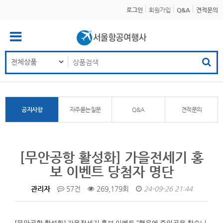
로그인
회원가입
Q&A
견적문의
공지사항
자주묻는질문
Q&A
견적문의
[무안공항 활성화] 가을전세기 홍
보 이벤트 당첨자 명단
관리자
57건
269,179회
24-09-26 21:44
[무안공항 활성화]
가을전세기 홍보 이벤트 "행운에 주인공을 찾습니