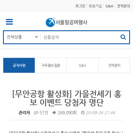
로그인
회원가입
Q&A
견적문의
공지사항
자주묻는질문
Q&A
견적문의
[무안공항 활성화] 가을전세기 홍
보 이벤트 당첨자 명단
관리자
57건
269,090회
24-09-26 21:44
[무안공항 활성화]
가을전세기 홍보 이벤트 "행운에 주인공을 찾습니