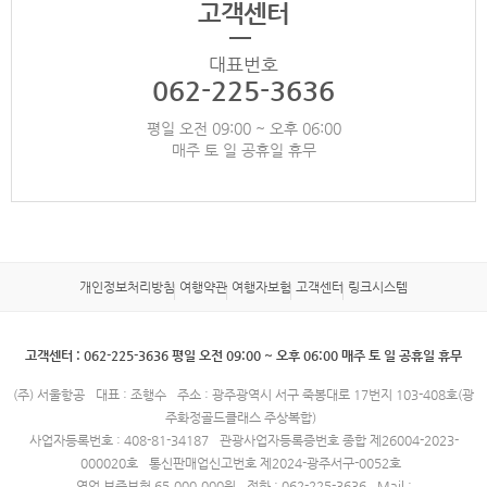
고객센터
대표번호
062-225-3636
평일 오전 09:00 ~ 오후 06:00
매주 토 일 공휴일 휴무
개인정보처리방침
여행약관
여행자보험
고객센터
링크시스템
고객센터 : 062-225-3636 평일 오전 09:00 ~ 오후 06:00 매주 토 일 공휴일 휴무
(주) 서울항공
대표 : 조행수
주소 : 광주광역시 서구 죽봉대로 17번지 103-408호(광
주화정골드클래스 주상복합)
사업자등록번호 : 408-81-34187
관광사업자등록증번호 종합 제26004-2023-
000020호
통신판매업신고번호 제2024-광주서구-0052호
영업 보증보험 65,000,000원
전화 : 062-225-3636
Mail :