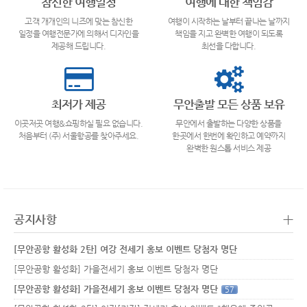
참신한 여행일정
여행에 대한 책임감
고객 개개인의 니즈에 맞는 참신한
여행이 시작하는 날부터 끝나는 날까지
일정을 여행전문가에 의해서 디자인을
책임을 지고 완벽한 여행이 되도록
제공해 드립니다.
최선을 다합니다.
최저가 제공
무안출발 모든 상품 보유
이곳저곳 여행&쇼핑하실 필요 없습니다.
무안에서 출발하는 다양한 상품을
처음부터 (주) 서울항공를 찾아주세요.
한곳에서 한번에 확인하고 예약까지
완벽한 원스톱 서비스 제공
+
공지사항
[무안공항 활성화 2탄] 여강 전세기 홍보 이벤트 당첨자 명단
[무안공항 활성화] 가을전세기 홍보 이벤트 당첨자 명단
[무안공항 활성화] 가을전세기 홍보 이벤트 당첨자 명단
57