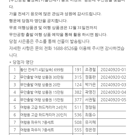
다.
가을 전세기 응모에 많은 관심과 성원에 감사드립니다.
행운에
당첨자 명단을 공지합니다.
무료 여행상품권 및 여행 상품권은 12월 31일전까지
무안공항 출발 여행 상품 예약을 통해 활용 하시면 됩니다.
당첨 사은품은 주소를 통해 선물이 발송됩니다.
자세한 사항은 문의 전화 1688-8526을 이용해 주시면 감사하겠습
니다.
* 당첨자 명단
1
191
조경철
20240920-01
01
황산 전세기 4일[실속] 699원
2
315
정동완
20240920-02
01
무안출발 여행 상품권 30만원
3
124
박가은
20240920-03
01
무안출발 여행 상품권 20만
4
382
곽영진
20240920-04
01
무안출발 여행 상품권 15만원
4
377
서권필
20240920-05
01
무안출발 여행 상품권 15만원
5
511
정창원
01
여행용 고급 하드케리어 24인치
6
536
최동수
01
여행용 고급 하드케리어 20인치
7
508
유지혜
01
여행용 파우치 7종세트
7
555
정은정
01
여행용 파우치 7종세트