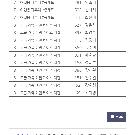
7
281
안소리
01
여행용 파우치 7종세트
7
500
김나리
01
여행용 파우치 7종세트
7
43
최선미
01
여행용 파우치 7종세트
8
527
강유하
01
고급 가죽 여권 케이스 지갑
8
395
최경순
01
고급 가죽 여권 케이스 지갑
8
116
김웅기
01
고급 가죽 여권 케이스 지갑
8
560
윤주연
01
고급 가죽 여권 케이스 지갑
8
391
채호승
01
고급 가죽 여권 케이스 지갑
8
168
정대훈
01
고급 가죽 여권 케이스 지갑
8
360
장재원
01
고급 가죽 여권 케이스 지갑
8
151
임수열
01
고급 가죽 여권 케이스 지갑
8
52
강효정
01
고급 가죽 여권 케이스 지갑
8
69
최지영
01
고급 가죽 여권 케이스 지갑
목록