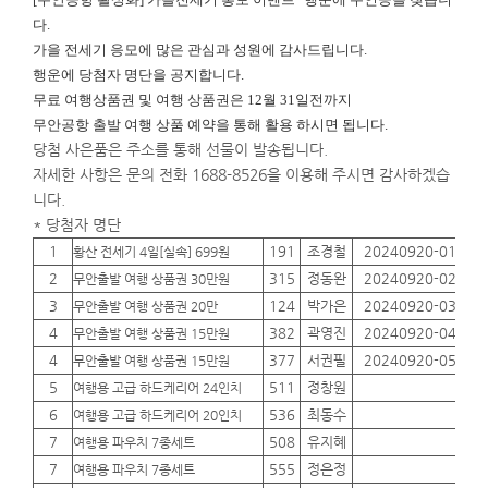
다.
가을 전세기 응모에 많은 관심과 성원에 감사드립니다.
행운에
당첨자 명단을 공지합니다.
무료 여행상품권 및 여행 상품권은 12월 31일전까지
무안공항 출발 여행 상품 예약을 통해 활용 하시면 됩니다.
당첨 사은품은 주소를 통해 선물이 발송됩니다.
자세한 사항은 문의 전화 1688-8526을 이용해 주시면 감사하겠습
니다.
* 당첨자 명단
1
191
조경철
20240920-01
01
황산 전세기 4일[실속] 699원
2
315
정동완
20240920-02
01
무안출발 여행 상품권 30만원
3
124
박가은
20240920-03
01
무안출발 여행 상품권 20만
4
382
곽영진
20240920-04
01
무안출발 여행 상품권 15만원
4
377
서권필
20240920-05
01
무안출발 여행 상품권 15만원
5
511
정창원
01
여행용 고급 하드케리어 24인치
6
536
최동수
01
여행용 고급 하드케리어 20인치
7
508
유지혜
01
여행용 파우치 7종세트
7
555
정은정
01
여행용 파우치 7종세트