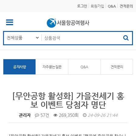
로그인
회원가입
Q&A
견적문의
공지사항
자주묻는질문
Q&A
견적문의
[무안공항 활성화] 가을전세기 홍
보 이벤트 당첨자 명단
관리자
57건
269,350회
24-09-26 21:44
[무안공항 활성화]
가을전세기 홍보 이벤트 "행운에 주인공을 찾습니