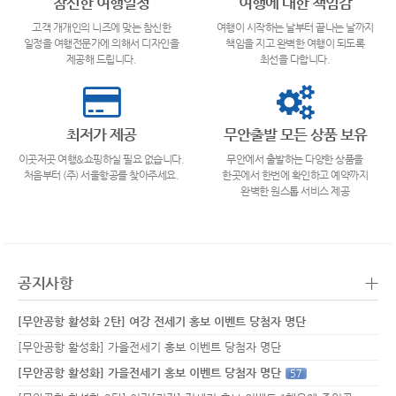
참신한 여행일정
여행에 대한 책임감
고객 개개인의 니즈에 맞는 참신한
여행이 시작하는 날부터 끝나는 날까지
일정을 여행전문가에 의해서 디자인을
책임을 지고 완벽한 여행이 되도록
제공해 드립니다.
최선을 다합니다.
최저가 제공
무안출발 모든 상품 보유
이곳저곳 여행&쇼핑하실 필요 없습니다.
무안에서 출발하는 다양한 상품을
처음부터 (주) 서울항공를 찾아주세요.
한곳에서 한번에 확인하고 예약까지
완벽한 원스톱 서비스 제공
+
공지사항
[무안공항 활성화 2탄] 여강 전세기 홍보 이벤트 당첨자 명단
[무안공항 활성화] 가을전세기 홍보 이벤트 당첨자 명단
[무안공항 활성화] 가을전세기 홍보 이벤트 당첨자 명단
57