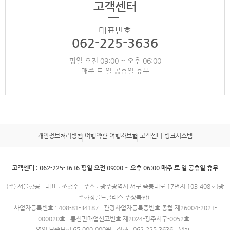
고객센터
대표번호
062-225-3636
평일 오전 09:00 ~ 오후 06:00
매주 토 일 공휴일 휴무
개인정보처리방침
여행약관
여행자보험
고객센터
링크시스템
고객센터 : 062-225-3636 평일 오전 09:00 ~ 오후 06:00 매주 토 일 공휴일 휴무
(주) 서울항공
대표 : 조행수
주소 : 광주광역시 서구 죽봉대로 17번지 103-408호(광
주화정골드클래스 주상복합)
사업자등록번호 : 408-81-34187
관광사업자등록증번호 종합 제26004-2023-
000020호
통신판매업신고번호 제2024-광주서구-0052호
영업 보증보험 65,000,000원
전화 : 062-225-3636
Mail :