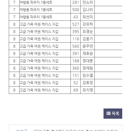
7
281
안소리
01
여행용 파우치 7종세트
7
500
김나리
01
여행용 파우치 7종세트
7
43
최선미
01
여행용 파우치 7종세트
8
527
강유하
01
고급 가죽 여권 케이스 지갑
8
395
최경순
01
고급 가죽 여권 케이스 지갑
8
116
김웅기
01
고급 가죽 여권 케이스 지갑
8
560
윤주연
01
고급 가죽 여권 케이스 지갑
8
391
채호승
01
고급 가죽 여권 케이스 지갑
8
168
정대훈
01
고급 가죽 여권 케이스 지갑
8
360
장재원
01
고급 가죽 여권 케이스 지갑
8
151
임수열
01
고급 가죽 여권 케이스 지갑
8
52
강효정
01
고급 가죽 여권 케이스 지갑
8
69
최지영
01
고급 가죽 여권 케이스 지갑
목록