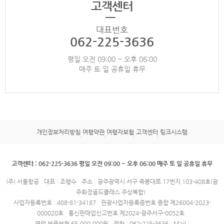
고객센터
대표번호
062-225-3636
평일 오전 09:00 ~ 오후 06:00
매주 토 일 공휴일 휴무
개인정보처리방침
여행약관
여행자보험
고객센터
링크시스템
고객센터 : 062-225-3636 평일 오전 09:00 ~ 오후 06:00 매주 토 일 공휴일 휴무
(주) 서울항공
대표 : 조행수
주소 : 광주광역시 서구 죽봉대로 17번지 103-408호(광
주화정골드클래스 주상복합)
사업자등록번호 : 408-81-34187
관광사업자등록증번호 종합 제26004-2023-
000020호
통신판매업신고번호 제2024-광주서구-0052호
영업 보증보험 65,000,000원
전화 : 062-225-3636
Mail :