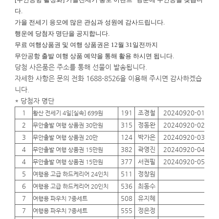
다.
가을 전세기 응모에 많은 관심과 성원에 감사드립니다.
행운에
당첨자 명단을 공지합니다.
무료 여행상품권 및 여행 상품권은 12월 31일전까지
무안공항 출발 여행 상품 예약을 통해 활용 하시면 됩니다.
당첨 사은품은 주소를 통해 선물이 발송됩니다.
자세한 사항은 문의 전화 1688-8526을 이용해 주시면 감사하겠습
니다.
* 당첨자 명단
1
191
조경철
20240920-01
01
황산 전세기 4일[실속] 699원
2
315
정동완
20240920-02
01
무안출발 여행 상품권 30만원
3
124
박가은
20240920-03
01
무안출발 여행 상품권 20만
4
382
곽영진
20240920-04
01
무안출발 여행 상품권 15만원
4
377
서권필
20240920-05
01
무안출발 여행 상품권 15만원
5
511
정창원
01
여행용 고급 하드케리어 24인치
6
536
최동수
01
여행용 고급 하드케리어 20인치
7
508
유지혜
01
여행용 파우치 7종세트
7
555
정은정
01
여행용 파우치 7종세트