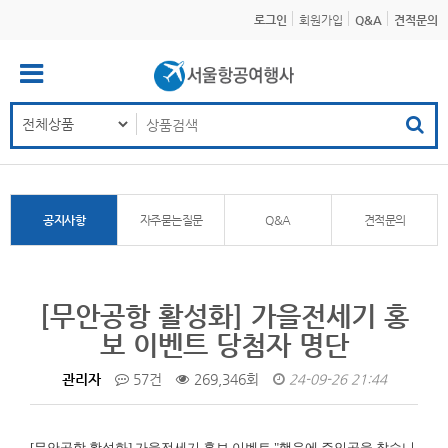
로그인
회원가입
Q&A
견적문의
공지사항
자주묻는질문
Q&A
견적문의
[무안공항 활성화] 가을전세기 홍
보 이벤트 당첨자 명단
관리자
57건
269,346회
24-09-26 21:44
[무안공항 활성화]
가을전세기 홍보 이벤트 "행운에 주인공을 찾습니