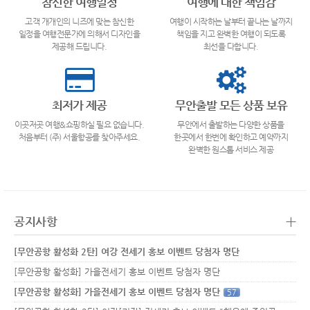
참신한 여행일정
여행에 대한 책임감
고객 개개인의 니즈에 맞는 참신한
여행이 시작하는 날부터 끝나는 날까지
일정을 여행전문가에 의해서 디자인을
책임을 지고 완벽한 여행이 되도록
제공해 드립니다.
최선을 다합니다.
최저가 제공
무안출발 모든 상품 보유
이곳저곳 여행&쇼핑하실 필요 없습니다.
무안에서 출발하는 다양한 상품을
처음부터 (주) 서울항공를 찾아주세요.
한곳에서 한번에 확인하고 예약까지
완벽한 원스톱 서비스 제공
+
공지사항
[무안공항 활성화 2탄] 여강 전세기 홍보 이벤트 당첨자 명단
[무안공항 활성화] 가을전세기 홍보 이벤트 당첨자 명단
[무안공항 활성화] 가을전세기 홍보 이벤트 당첨자 명단
57