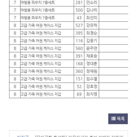
7
281
안소리
01
여행용 파우치 7종세트
7
500
김나리
01
여행용 파우치 7종세트
7
43
최선미
01
여행용 파우치 7종세트
8
527
강유하
01
고급 가죽 여권 케이스 지갑
8
395
최경순
01
고급 가죽 여권 케이스 지갑
8
116
김웅기
01
고급 가죽 여권 케이스 지갑
8
560
윤주연
01
고급 가죽 여권 케이스 지갑
8
391
채호승
01
고급 가죽 여권 케이스 지갑
8
168
정대훈
01
고급 가죽 여권 케이스 지갑
8
360
장재원
01
고급 가죽 여권 케이스 지갑
8
151
임수열
01
고급 가죽 여권 케이스 지갑
8
52
강효정
01
고급 가죽 여권 케이스 지갑
8
69
최지영
01
고급 가죽 여권 케이스 지갑
목록