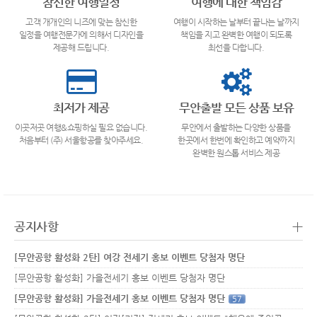
참신한 여행일정
여행에 대한 책임감
고객 개개인의 니즈에 맞는 참신한
여행이 시작하는 날부터 끝나는 날까지
일정을 여행전문가에 의해서 디자인을
책임을 지고 완벽한 여행이 되도록
제공해 드립니다.
최선을 다합니다.
최저가 제공
무안출발 모든 상품 보유
이곳저곳 여행&쇼핑하실 필요 없습니다.
무안에서 출발하는 다양한 상품을
처음부터 (주) 서울항공를 찾아주세요.
한곳에서 한번에 확인하고 예약까지
완벽한 원스톱 서비스 제공
+
공지사항
[무안공항 활성화 2탄] 여강 전세기 홍보 이벤트 당첨자 명단
[무안공항 활성화] 가을전세기 홍보 이벤트 당첨자 명단
[무안공항 활성화] 가을전세기 홍보 이벤트 당첨자 명단
57