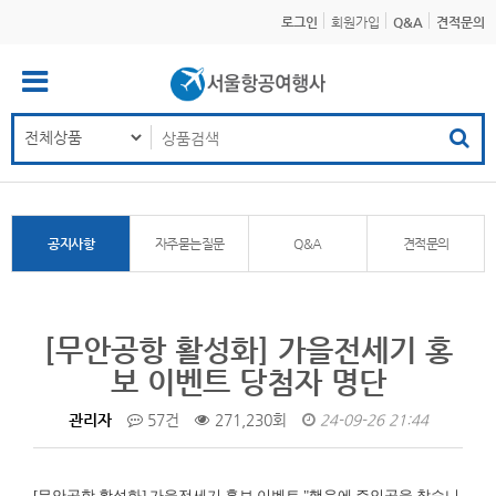
로그인
회원가입
Q&A
견적문의
공지사항
자주묻는질문
Q&A
견적문의
[무안공항 활성화] 가을전세기 홍
보 이벤트 당첨자 명단
관리자
57건
271,230회
24-09-26 21:44
[무안공항 활성화]
가을전세기 홍보 이벤트 "행운에 주인공을 찾습니