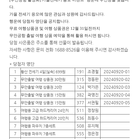
다.
가을 전세기 응모에 많은 관심과 성원에 감사드립니다.
행운에
당첨자 명단을 공지합니다.
무료 여행상품권 및 여행 상품권은 12월 31일전까지
무안공항 출발 여행 상품 예약을 통해 활용 하시면 됩니다.
당첨 사은품은 주소를 통해 선물이 발송됩니다.
자세한 사항은 문의 전화 1688-8526을 이용해 주시면 감사하겠습
니다.
* 당첨자 명단
1
191
조경철
20240920-01
01
황산 전세기 4일[실속] 699원
2
315
정동완
20240920-02
01
무안출발 여행 상품권 30만원
3
124
박가은
20240920-03
01
무안출발 여행 상품권 20만
4
382
곽영진
20240920-04
01
무안출발 여행 상품권 15만원
4
377
서권필
20240920-05
01
무안출발 여행 상품권 15만원
5
511
정창원
01
여행용 고급 하드케리어 24인치
6
536
최동수
01
여행용 고급 하드케리어 20인치
7
508
유지혜
01
여행용 파우치 7종세트
7
555
정은정
01
여행용 파우치 7종세트