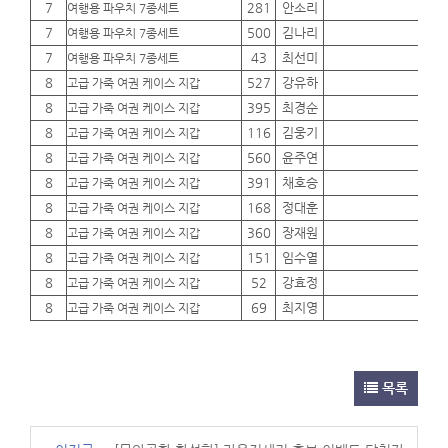
7
281
안소리
01
여행용 파우치 7종세트
7
500
김나리
01
여행용 파우치 7종세트
7
43
최선미
01
여행용 파우치 7종세트
8
527
강유하
01
고급 가죽 여권 케이스 지갑
8
395
최경순
01
고급 가죽 여권 케이스 지갑
8
116
김웅기
01
고급 가죽 여권 케이스 지갑
8
560
윤주연
01
고급 가죽 여권 케이스 지갑
8
391
채호승
01
고급 가죽 여권 케이스 지갑
8
168
정대훈
01
고급 가죽 여권 케이스 지갑
8
360
장재원
01
고급 가죽 여권 케이스 지갑
8
151
임수열
01
고급 가죽 여권 케이스 지갑
8
52
강효정
01
고급 가죽 여권 케이스 지갑
8
69
최지영
01
고급 가죽 여권 케이스 지갑
목록