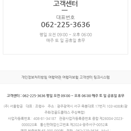
고객센터
대표번호
062-225-3636
평일 오전 09:00 ~ 오후 06:00
매주 토 일 공휴일 휴무
개인정보처리방침
여행약관
여행자보험
고객센터
링크시스템
고객센터 : 062-225-3636 평일 오전 09:00 ~ 오후 06:00 매주 토 일 공휴일 휴무
(주) 서울항공
대표 : 조행수
주소 : 광주광역시 서구 죽봉대로 17번지 103-408호(광
주화정골드클래스 주상복합)
사업자등록번호 : 408-81-34187
관광사업자등록증번호 종합 제26004-2023-
000020호
통신판매업신고번호 제2024-광주서구-0052호
영업 보증보험 65,000,000원
전화 : 062-225-3636
Mail :