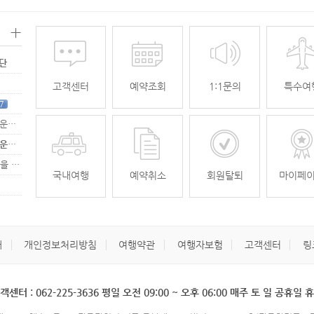
+
명단
고객센터
예약조회
1:1문의
특수여
7
[무안공항 활성화-2탄] 여강[리장] 전세기 홍보 이벤트 "행운에 주인공…
[무안공항 활성화-2탄] 여강[리장] 전세기 홍보 이벤트 "행운에 주인공…
[무안공항 활성화] 가을전세기 홍보 이벤트 "행운에 주인공을 찾습니다."
33
국내여행
예약취소
회원탈퇴
마이페
개
개인정보처리방침
여행약관
여행자보험
고객센터
링
객센터 : 062-225-3636 평일 오전 09:00 ~ 오후 06:00 매주 토 일 공휴일 