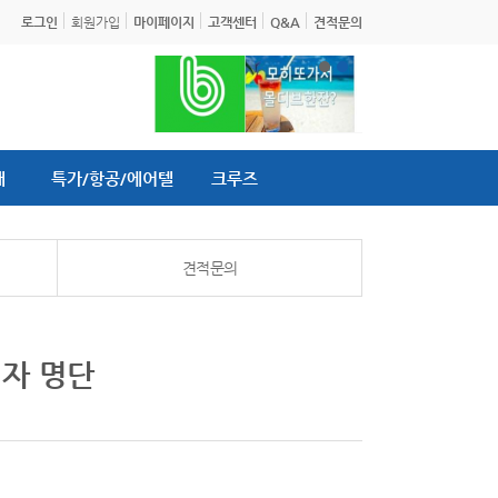
로그인
회원가입
마이페이지
고객센터
Q&A
견적문의
내
특가/항공/에어텔
크루즈
견적문의
첨자 명단