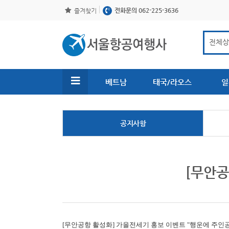
전화문의 062-225-3636
즐겨찾기
베트남
태국/라오스
일
공지사항
[무안공
[무안공항 활성화]
가을전세기 홍보 이벤트 "행운에 주인