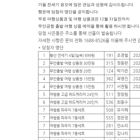
가을 전세기 응모에 많은 관심과 성원에 감사드립니다.
행운에
당첨자 명단을 공지합니다.
무료 여행상품권 및 여행 상품권은 12월 31일전까지
무안공항 출발 여행 상품 예약을 통해 활용 하시면 됩니다.
당첨 사은품은 주소를 통해 선물이 발송됩니다.
자세한 사항은 문의 전화 1688-8526을 이용해 주시면
* 당첨자 명단
1
191
조경철
20
황산 전세기 4일[실속] 699원
2
315
정동완
20
무안출발 여행 상품권 30만원
3
124
박가은
20
무안출발 여행 상품권 20만
4
382
곽영진
20
무안출발 여행 상품권 15만원
4
377
서권필
20
무안출발 여행 상품권 15만원
5
511
정창원
여행용 고급 하드케리어 24인치
6
536
최동수
여행용 고급 하드케리어 20인치
7
508
유지혜
여행용 파우치 7종세트
7
555
정은정
여행용 파우치 7종세트
7
281
안소리
여행용 파우치 7종세트
7
500
김나리
여행용 파우치 7종세트