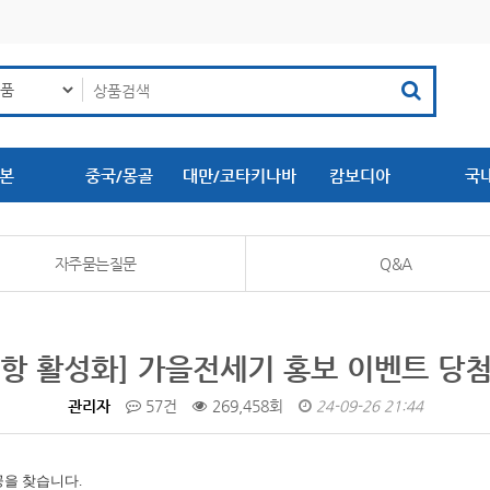
본
중국/몽골
대만/코타키나바
캄보디아
국
루
자주묻는질문
Q&A
항 활성화] 가을전세기 홍보 이벤트 당
관리자
57건
269,458회
24-09-26 21:44
공을 찾습니다.